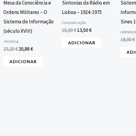
Mesa da Consciência e
Sintonias da Rádio em
Sistem
Ordens Militares – O
Lisboa – 1924-1975
Inform
Sistema de Informação
Sines 
Comunicação
15,00
€
13,50
€
(século XVIII)
Adminis
18,00
€
História
ADICIONAR
23,20
€
20,88
€
ADI
ADICIONAR