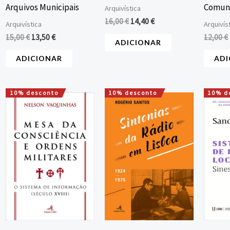
Arquivos Municipais
Comun
Arquivística
16,00
€
14,40
€
Arquivística
Arquivís
15,00
€
13,50
€
12,00
€
ADICIONAR
ADICIONAR
ADI
10% desconto
10% desconto
10% d
O
O
O
O
preço
preço
preço
preço
original
atual
original
atual
era:
é:
era:
é:
23,20 €.
20,88 €.
15,00 €.
13,50 €.