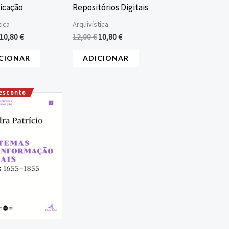
icação
Repositórios Digitais
tica
Arquivística
10,80
€
12,00
€
10,80
€
CIONAR
ADICIONAR
esconto
O
O
preço
preço
original
atual
era:
é:
18,00 €.
16,20 €.