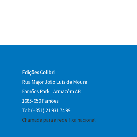
2
a
:
2
€
l
1
,
.
e
3
0
r
,
0
a
5
:
0
€
1
.
5
€
,
.
0
Edições Colibri
0
Rua Major João Luís de Moura
Famões Park - Armazém AB
€
1685-650 Famões
.
Tel: (+351) 21 931 74 99
Chamada para a rede fixa nacional