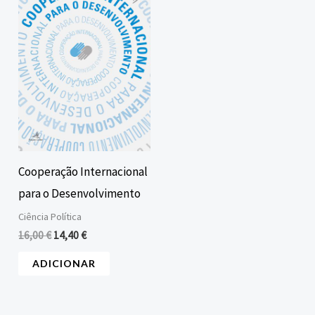
era:
é:
16,00 €.
14,40 €.
Cooperação Internacional
para o Desenvolvimento
Ciência Política
16,00
€
14,40
€
ADICIONAR