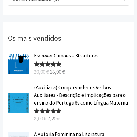
Os mais vendidos
O
O
Escrever Camões – 30 autores
p
p
r
r
20,00
€
18,00
€
Avaliação
e
e
5.00
de 5
ç
ç
O
O
(Auxiliar a) Compreender os Verbos
o
o
p
p
Auxiliares - Descrição e implicações para o
o
a
r
r
ensino do Português como Língua Materna
r
t
e
e
i
u
ç
ç
8,00
€
7,20
€
Avaliação
g
a
o
o
5.00
de 5
i
l
o
a
O
O
A Autoria Feminina na Literatura
n
é