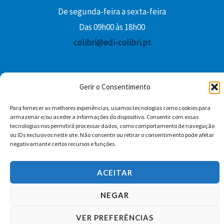
De segunda-feira a sexta-feira
Das 09h00 às 18h00
colibri@edi-colibri.pt
Facebook
YouTube
Instagram
Whatsapp
Gerir o Consentimento
Condições Gerais de Venda
Para fornecer as melhores experiências, usamos tecnologias como cookies para
armazenar e/ou aceder a informações do dispositivo. Consentir com essas
tecnologias nos permitirá processar dados, como comportamento de navegação
ou IDs exclusivos neste site. Não consentir ou retirar o consentimento pode afetar
negativamante certos recursos e funções.
ACEITAR
Copyright © 2026 Edições Colibri
NEGAR
VER PREFERÊNCIAS