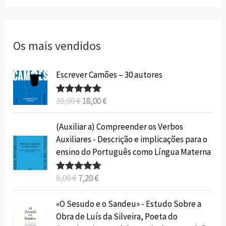
Os mais vendidos
O
O
Escrever Camões – 30 autores
p
p
r
r
20,00
€
18,00
€
Avaliação
e
e
5.00
de 5
ç
ç
O
O
(Auxiliar a) Compreender os Verbos
o
o
p
p
Auxiliares - Descrição e implicações para o
o
a
r
r
ensino do Português como Língua Materna
r
t
e
e
i
u
ç
ç
8,00
€
7,20
€
Avaliação
g
a
o
o
5.00
de 5
i
l
o
a
O
O
«O Sesudo e o Sandeu» - Estudo Sobre a
n
é
r
t
p
p
Obra de Luís da Silveira, Poeta do
a
:
i
u
r
r