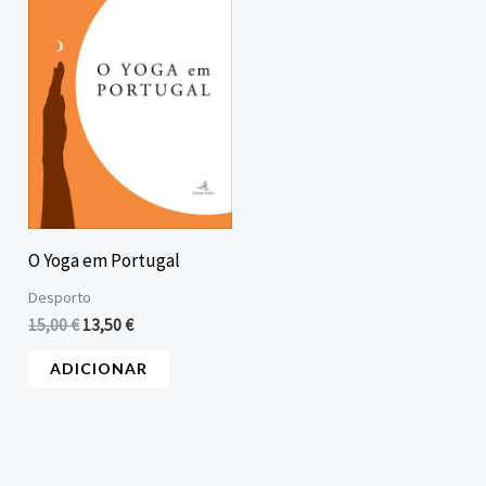
era:
é:
15,00 €.
13,50 €.
O Yoga em Portugal
Desporto
15,00
€
13,50
€
ADICIONAR