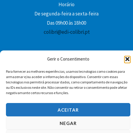
Horário
De segunda-feira a sexta-feira
Das 09h00 às 18h00
colibri@edi-colibri.pt
Facebook
YouTube
Instagram
Whatsapp
Gerir o Consentimento
Condições Gerais de Venda
Para fornecer as melhores experiências, usamos tecnologias como cookies para
armazenar e/ou aceder a informações do dispositivo. Consentir com essas
tecnologias nos permitirá processar dados, como comportamento de navegação
ou IDs exclusivos neste site. Não consentir ou retirar o consentimento pode afetar
negativamante certos recursos e funções.
ACEITAR
Copyright © 2026 Edições Colibri
NEGAR