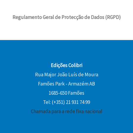
2
€
e
9
i
l
,
.
r
,
n
é
0
Regulamento Geral de Protecção de Dados (RGPD)
a
8
a
:
0
:
0
l
1
2
e
3
€
2
€
r
,
.
,
.
a
5
0
:
0
0
1
Edições Colibri
5
€
Rua Major João Luís de Moura
€
,
.
Famões Park - Armazém AB
.
0
1685-650 Famões
0
Tel: (+351) 21 931 74 99
€
Chamada para a rede fixa nacional
.