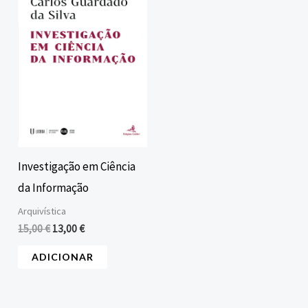
era:
é:
15,00 €.
13,00 €.
Investigação em Ciência
da Informação
Arquivística
15,00
€
13,00
€
ADICIONAR