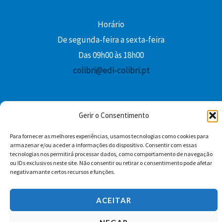
Horário
De segunda-feira a sexta-feira
Das 09h00 às 18h00
colibri@edi-colibri.pt
Facebook
YouTube
Instagram
Whatsapp
Gerir o Consentimento
Condições Gerais de Venda
Para fornecer as melhores experiências, usamos tecnologias como cookies para
armazenar e/ou aceder a informações do dispositivo. Consentir com essas
tecnologias nos permitirá processar dados, como comportamento de navegação
ou IDs exclusivos neste site. Não consentir ou retirar o consentimento pode afetar
negativamante certos recursos e funções.
ACEITAR
Copyright © 2026 Edições Colibri