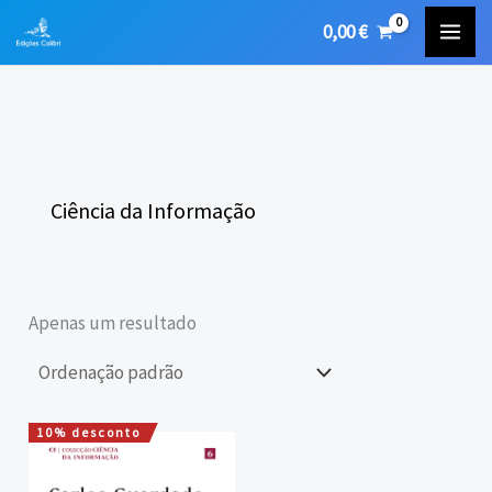
Skip
0,00
€
to
content
Ciência da Informação
Apenas um resultado
10% desconto
O
O
preço
preço
original
atual