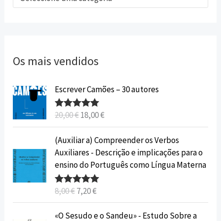
Os mais vendidos
O
O
Escrever Camões – 30 autores
p
p
r
r
20,00
€
18,00
€
Avaliação
e
e
5.00
de 5
ç
ç
O
O
(Auxiliar a) Compreender os Verbos
o
o
p
p
Auxiliares - Descrição e implicações para o
o
a
r
r
ensino do Português como Língua Materna
r
t
e
e
i
u
ç
ç
8,00
€
7,20
€
Avaliação
g
a
o
o
5.00
de 5
i
l
o
a
O
O
«O Sesudo e o Sandeu» - Estudo Sobre a
n
é
r
t