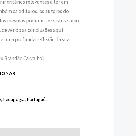
nir critérios relevantes a ter em
mbém os editores, os autores de
 dos mesmos poderão ser vistos como
, devendo as conclusões aqui
de uma profunda reflexão da sua
io Brandão Carvalho].
CIONAR
o
,
Pedagogia
,
Português