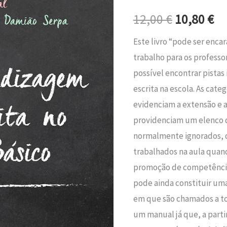
era:
é:
Escrita
12,00
€
10,80
€
no
12,00 €.
10
Ensino
Este livro “pode ser enc
Básico
trabalho para os professo
possível encontrar pistas
escrita na escola. As cate
evidenciam a extensão e 
providenciam um elenco d
normalmente ignorados, 
trabalhados na aula quan
promoção de competências
pode ainda constituir um
em que são chamados a to
um manual já que, a partir