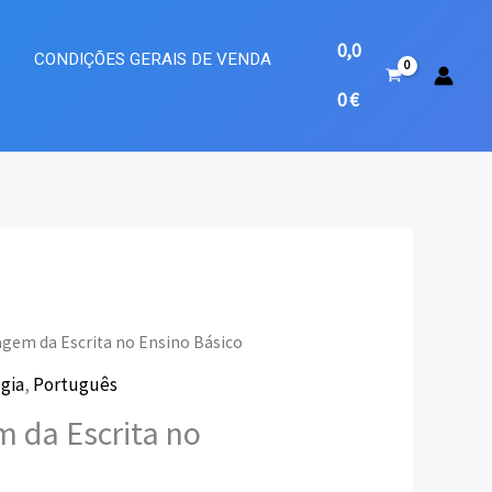
0,0
A
CONDIÇÕES GERAIS DE VENDA
0
€
agem da Escrita no Ensino Básico
gia
,
Português
eço
 da Escrita no
ual