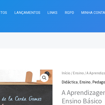
CTOS
LANÇAMENTOS
LINKS
RGPD
MINHA CONT
Quantidade
Início
/
Ensino
/ A Aprendiz
O
O
de
Didáctica
,
Ensino
,
Pedago
preço
pr
A
A Aprendizagem
Aprendizagem
original
at
Ensino Básico
da