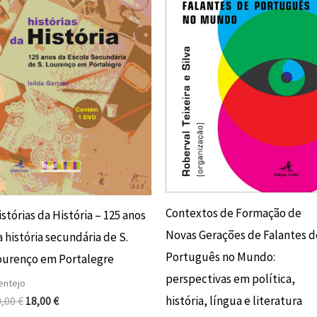
era:
é:
era:
é:
20,00 €.
18,00 €.
16,00 €.
14,40 €.
Contextos de Formação de
stórias da História – 125 anos
Novas Gerações de Falantes d
 história secundária de S.
Português no Mundo:
ourenço em Portalegre
perspectivas em política,
entejo
história, língua e literatura
0,00
€
18,00
€