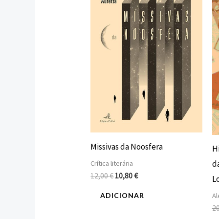
era:
é:
12,00 €.
10,80 €.
Missivas da Noosfera
Hi
da
Crítica literária
12,00
€
10,80
€
L
Al
ADICIONAR
2