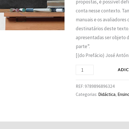
propostas, é possível defi
conta nesse contexto. Ta
manuais e os avaliadores
destinatários deste texto
apresentadas ser objeto 
parte”.
[(do Prefácio) José Antón
ADI
REF:
9789896896324
Categorias:
Didáctica
,
Ensin