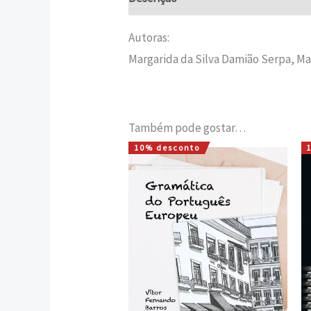
Autoras:
Margarida da Silva Damião Serpa, Ma
Também pode gostar…
10% desconto
O
O
preço
preço
original
atual
era:
é:
18,00 €.
16,20 €.