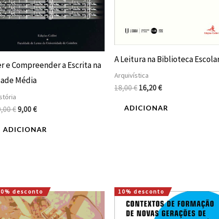
A Leitura na Biblioteca Escola
er e Compreender a Escrita na
Arquivística
dade Média
18,00
€
16,20
€
stória
ADICIONAR
0,00
€
9,00
€
ADICIONAR
10% desconto
10% desconto
O
O
O
O
preço
preço
preço
preço
original
atual
original
atual