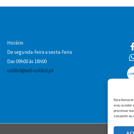
Horário
De segunda-feira a sexta-feira
Das 09h00 às 18h00
colibri@edi-colibri.pt
Para fornece
e/ou aceder a
processar da
consentir ou 
AC