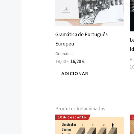
Gramática de Português
L
Europeu
I
Gramática
Hi
18,00
€
16,20
€
1
ADICIONAR
Produtos Relacionados
10% desconto
O
O
preço
preço
original
atual