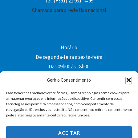
Tel: (+351) 21 931 74 99
Chamada para a rede fixa nacional
Horário
De segunda-feira a sexta-feira
Das 09h00 às 18h00
colibri@edi-colibri.pt
Gerir o Consentimento
Para fornecer as melhores experiências, usamos tecnologias como cookies para
Facebook
YouTube
Instagram
Whatsapp
armazenar e/ou aceder a informações do dispositivo. Consentir com essas
tecnologias nos permitirá processar dados, como comportamento de
Condições Gerais de Venda
navegação ou IDs exclusivos neste site. Não consentir ou retirar o consentimento
pode afetar negativamante certos recursos e funções.
ACEITAR