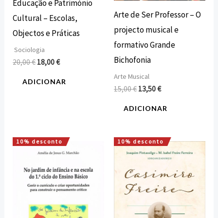
Educação e Património
Arte de Ser Professor – O
Cultural – Escolas,
projecto musical e
Objectos e Práticas
formativo Grande
Sociologia
Bichofonia
20,00
€
18,00
€
Arte Musical
ADICIONAR
15,00
€
13,50
€
ADICIONAR
10% desconto
10% desconto
O
O
O
O
preço
preço
preço
preço
original
atual
original
atual
era:
é:
era:
é:
20,00 €.
18,00 €.
16,00 €.
14,40 €.