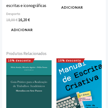
escritas e iconográficas
ADICIONAR
Desporto
18,00
€
16,20
€
ADICIONAR
Produtos Relacionados
10% desconto
10% desconto
O
O
O
O
preço
preço
preço
preço
original
atual
original
atual
era:
é:
era:
é:
16,00 €.
14,40 €.
12,00 €.
10,80 €.