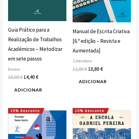
Guia Prático para a
Manual de Escrita Criativa
Realização de Trabalhos
[6.ª edição – Revista e
Académicos – Metodizar
Aumentada]
em sete passos
Literatura
12,00
€
10,80
€
Ensino
16,00
€
14,40
€
ADICIONAR
ADICIONAR
10% desconto
10% desconto
O
O
O
O
preço
preço
preço
preço
original
atual
original
atual
era:
é:
era:
é:
15,00 €.
13,50 €.
20,00 €.
18,00 €.