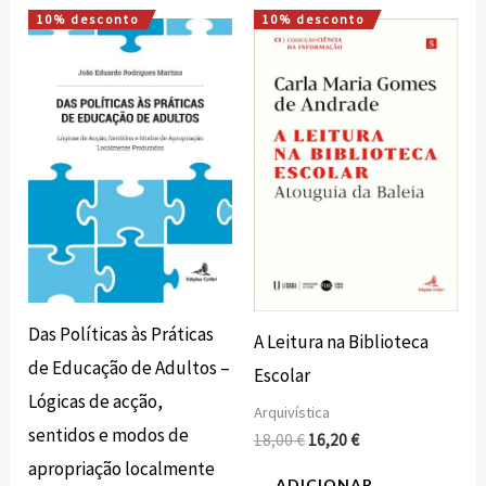
10% desconto
10% desconto
O
O
O
O
preço
preço
preço
preço
original
atual
original
atual
era:
é:
era:
é:
20,00 €.
18,00 €.
18,00 €.
16,20 €.
Das Políticas às Práticas
A Leitura na Biblioteca
de Educação de Adultos –
Escolar
Lógicas de acção,
Arquivística
sentidos e modos de
18,00
€
16,20
€
apropriação localmente
ADICIONAR