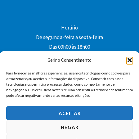
Horário
De segunda-feira a sexta-feira
Das 09h00 às 18h00
colibri@edi-colibri.pt
Gerir o Consentimento
Para fornecer as melhores experiências, usamos tecnologias como cookies para
Facebook
YouTube
Instagram
Whatsapp
armazenar e/ou aceder a informações do dispositivo. Consentir com essas
tecnologias nos permitirá processar dados, como comportamento de
Condições Gerais de Venda
navegação ou IDs exclusivos neste site. Não consentir ou retirar o consentimento
pode afetar negativamante certos recursos e funções.
ACEITAR
NEGAR