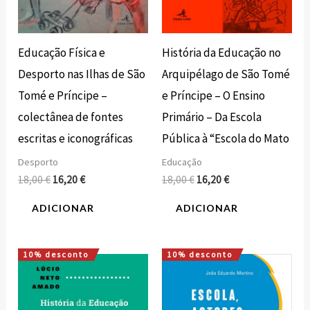
Educação Física e
História da Educação no
Desporto nas Ilhas de São
Arquipélago de São Tomé
Tomé e Príncipe –
e Príncipe – O Ensino
colectânea de fontes
Primário – Da Escola
escritas e iconográficas
Pública à “Escola do Mato
Desporto
Educação
18,00
€
16,20
€
18,00
€
16,20
€
ADICIONAR
ADICIONAR
10% desconto
10% desconto
O
O
O
O
preço
preço
preço
preço
original
atual
original
atual
era:
é:
era:
é: