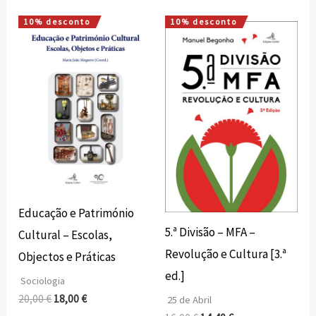
10% desconto
10% desconto
O
O
O
O
preço
preço
preço
preço
original
atual
original
atual
era:
é:
era:
é:
20,00 €.
18,00 €.
16,00 €.
14,40 €.
Educação e Património
5.ª Divisão – MFA –
Cultural – Escolas,
Revolução e Cultura [3.ª
Objectos e Práticas
ed.]
Sociologia
20,00
€
18,00
€
25 de Abril