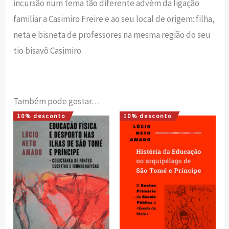
incursão num tema tão diferente advém da ligação
familiar a Casimiro Freire e ao seu local de origem: filha,
neta e bisneta de professores na mesma região do seu
tio bisavô Casimiro.
Também pode gostar…
10% desconto
10% desconto
O
O
O
O
preço
preço
preço
preço
original
atual
original
atual
era:
é:
era:
é:
18,00 €.
16,20 €.
18,00 €.
16,20 €.