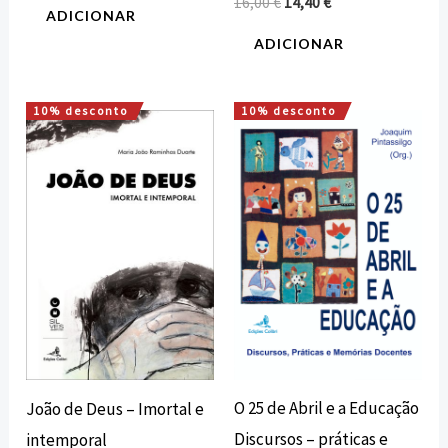
16,00
€
14,40
€
ADICIONAR
ADICIONAR
10% desconto
10% desconto
O
O
O
O
preço
preço
preço
preço
original
atual
original
atual
era:
é:
era:
é:
25,00 €.
22,50 €.
14,00 €.
12,60 €.
O 25 de Abril e a Educação
João de Deus – Imortal e
Discursos – práticas e
intemporal