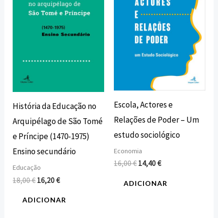
18,00 €.
16,20 €.
16,00 €.
14,40 €.
Escola, Actores e
História da Educação no
Relações de Poder – Um
Arquipélago de São Tomé
estudo sociológico
e Príncipe (1470-1975)
Ensino secundário
Economia
16,00
€
14,40
€
Educação
18,00
€
16,20
€
ADICIONAR
ADICIONAR