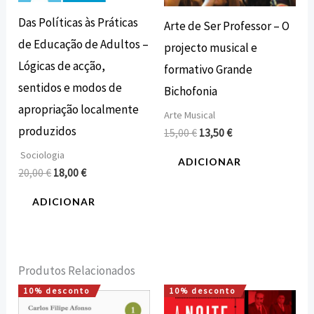
Das Políticas às Práticas
Arte de Ser Professor – O
de Educação de Adultos –
projecto musical e
Lógicas de acção,
formativo Grande
sentidos e modos de
Bichofonia
apropriação localmente
Arte Musical
produzidos
15,00
€
13,50
€
Sociologia
ADICIONAR
20,00
€
18,00
€
ADICIONAR
Produtos Relacionados
10% desconto
10% desconto
O
O
O
O
preço
preço
preço
preço