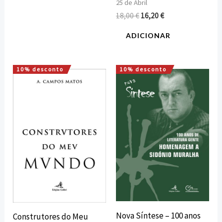
25 de Abril
18,00
€
16,20
€
ADICIONAR
10% desconto
10% desconto
O
O
O
O
preço
preço
preço
preço
original
atual
original
atual
era:
é:
era:
é:
10,00 €.
9,00 €.
15,00 €.
13,50 €.
Nova Síntese – 100 anos
Construtores do Meu