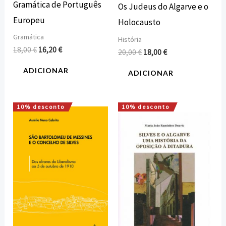
Gramática de Português
Os Judeus do Algarve e o
Europeu
Holocausto
Gramática
História
18,00
€
16,20
€
20,00
€
18,00
€
ADICIONAR
ADICIONAR
10% desconto
10% desconto
O
O
O
O
preço
preço
preço
preço
original
atual
original
atual
era:
é:
era:
é:
22,00 €.
19,80 €.
25,00 €.
22,50 €.