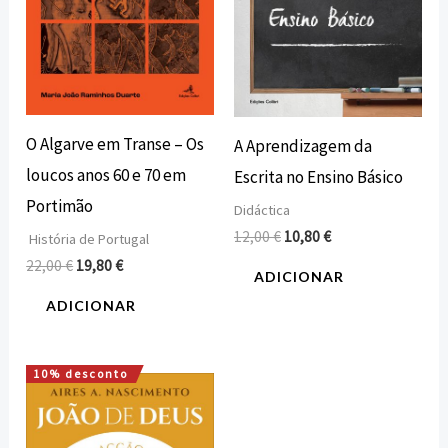
O Algarve em Transe – Os
A Aprendizagem da
loucos anos 60 e 70 em
Escrita no Ensino Básico
Portimão
Didáctica
12,00
€
10,80
€
História de Portugal
22,00
€
19,80
€
ADICIONAR
ADICIONAR
10% desconto
O
O
preço
preço
original
atual
era:
é: