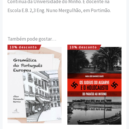
Contínua da Universidade do Minho. É docente na
Escola E.B. 2,3 Eng. Nuno Mergulhão, em Portimão.
Também pode gostar…
10% desconto
10% desconto
O
O
O
O
preço
preço
preço
preço
original
atual
original
atual
era:
é:
era:
é:
18,00 €.
16,20 €.
20,00 €.
18,00 €.