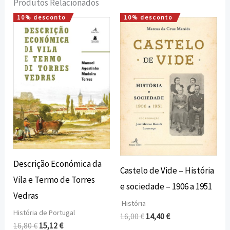
Produtos Relacionados
10% desconto
10% desconto
O
O
O
O
preço
preço
preço
preço
original
atual
original
atual
era:
é:
era:
é:
16,80 €.
15,12 €.
16,00 €.
14,40 €.
Descrição Económica da
Castelo de Vide – História
Vila e Termo de Torres
e sociedade – 1906 a 1951
Vedras
História
História de Portugal
16,00
€
14,40
€
16,80
€
15,12
€