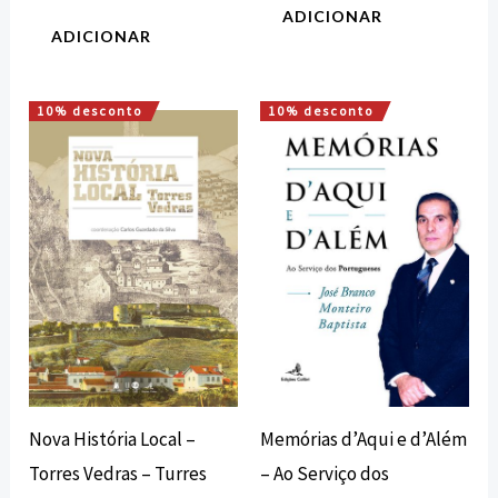
ADICIONAR
ADICIONAR
10% desconto
10% desconto
O
O
O
O
preço
preço
preço
preço
original
atual
original
atual
era:
é:
era:
é:
18,00 €.
16,20 €.
20,00 €.
18,00 €.
Nova História Local –
Memórias d’Aqui e d’Além
Torres Vedras – Turres
– Ao Serviço dos