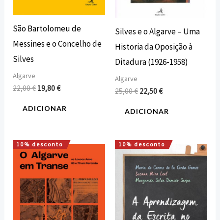
São Bartolomeu de
Silves e o Algarve – Uma
Messines e o Concelho de
Historia da Oposição à
Silves
Ditadura (1926-1958)
Algarve
Algarve
22,00
€
19,80
€
25,00
€
22,50
€
ADICIONAR
ADICIONAR
10% desconto
10% desconto
O
O
O
O
preço
preço
preço
preço
original
atual
original
atual
era:
é:
era:
é:
22,00 €.
19,80 €.
12,00 €.
10,80 €.