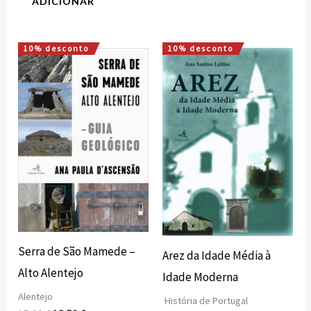
ADICIONAR
10% desconto
10% desconto
O
O
O
O
preço
preço
preço
preço
original
atual
original
atual
era:
é:
era:
é:
15,00 €.
13,50 €.
15,00 €.
13,50 €.
Serra de São Mamede –
Arez da Idade Média à
Alto Alentejo
Idade Moderna
Alentejo
História de Portugal