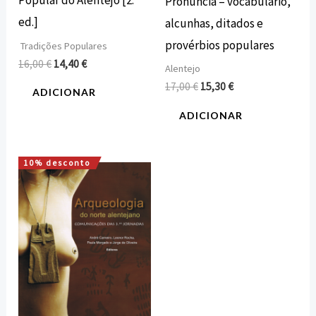
Popular do Alentejo [2.ª
Pronúncia – vocabulário,
ed.]
alcunhas, ditados e
provérbios populares
Tradições Populares
16,00
€
14,40
€
Alentejo
17,00
€
15,30
€
ADICIONAR
ADICIONAR
10% desconto
O
O
preço
preço
original
atual
era:
é:
25,00 €.
22,50 €.