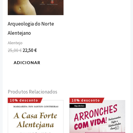
Arqueologia do Norte
Alentejano
Alentejo
25,00
€
22,50
€
ADICIONAR
Produtos Relacionados
10% desconto
10% desconto
O
O
O
O
preço
preço
preço
preço
original
atual
original
atual
era:
é:
era:
é:
16,00 €.
14,40 €.
12,00 €.
10,80 €.