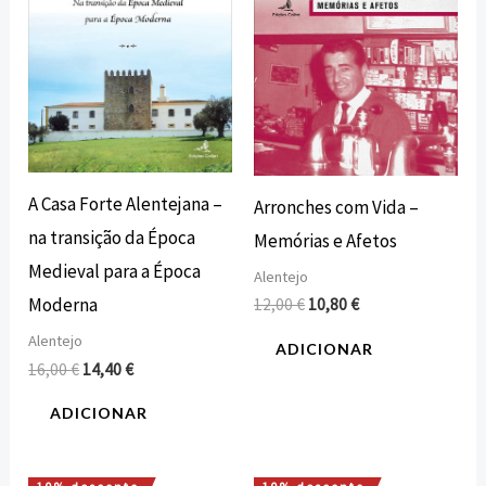
A Casa Forte Alentejana –
Arronches com Vida –
na transição da Época
Memórias e Afetos
Medieval para a Época
Alentejo
Moderna
12,00
€
10,80
€
Alentejo
ADICIONAR
16,00
€
14,40
€
ADICIONAR