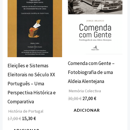
17,00 €.
15,30 €.
30,00 €.
27,00 €.
Comenda com Gente –
Eleições e Sistemas
Fotobiografia de uma
Eleitorais no Século XX
Aldeia Alentejana
Português – Uma
Memória Colectiva
Perspectiva Histórica e
30,00
€
27,00
€
Comparativa
ADICIONAR
História de Portugal
17,00
€
15,30
€