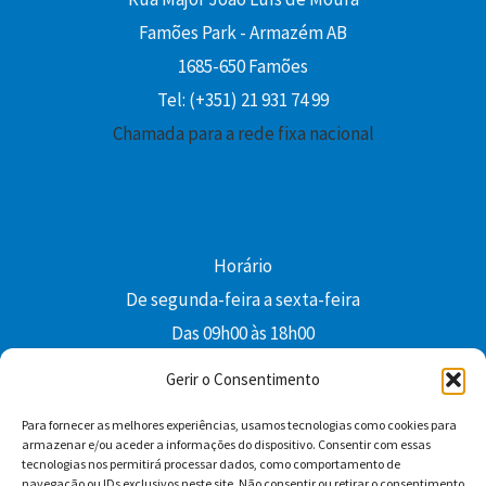
Famões Park - Armazém AB
1685-650 Famões
Tel: (+351) 21 931 74 99
Chamada para a rede fixa nacional
Horário
De segunda-feira a sexta-feira
Das 09h00 às 18h00
colibri@edi-colibri.pt
Gerir o Consentimento
Para fornecer as melhores experiências, usamos tecnologias como cookies para
Facebook
YouTube
Instagram
Whatsapp
armazenar e/ou aceder a informações do dispositivo. Consentir com essas
tecnologias nos permitirá processar dados, como comportamento de
Condições Gerais de Venda
navegação ou IDs exclusivos neste site. Não consentir ou retirar o consentimento