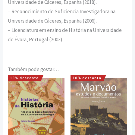
Universidade de Cáceres, Espanha (2018).
– Reconocimiento de Suficiencia Investigadora na
Universidade de Cáceres, Espanha (2006).
– Licenciatura em ensino de História na Universidade
de Évora, Portugal (2003).
Também pode gostar…
10% desconto
10% desconto
O
O
O
O
preço
preço
preço
preço
original
atual
original
atual
era:
é:
era:
é:
20,00 €.
18,00 €.
35,00 €.
31,50 €.