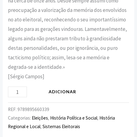
há cerca de onze anos. Desde sempre assumi como
preocupação a valorização da memória dos envolvidos
no ato eleitoral, reconhecendo o seu importantíssimo
legado para as gerações vindouras. Lamentavelmente,
alguns ainda não prestaram tributo à grandiosidade
destas personalidades, ou por ignorância, ou puro
tacticismo político; assim, lesa-se a memória e
degrada-se a identidade.»
[Sérgio Campos]
ADICIONAR
REF:
9789895660339
Categorias:
Eleições
,
História Política e Social
,
História
Regional e Local
,
Sistemas Eleitorais