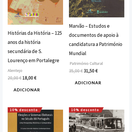
Marvão – Estudos e
Histórias da História – 125
documentos de apoio à
anos da história
candidatura a Património
secundária de S.
Mundial
Lourenço em Portalegre
Património Cultural
Alentejo
35,00
€
31,50
€
20,00
€
18,00
€
ADICIONAR
ADICIONAR
10% desconto
10% desconto
O
O
O
O
preço
preço
preço
preço
original
atual
original
atual
era:
é:
era:
é: