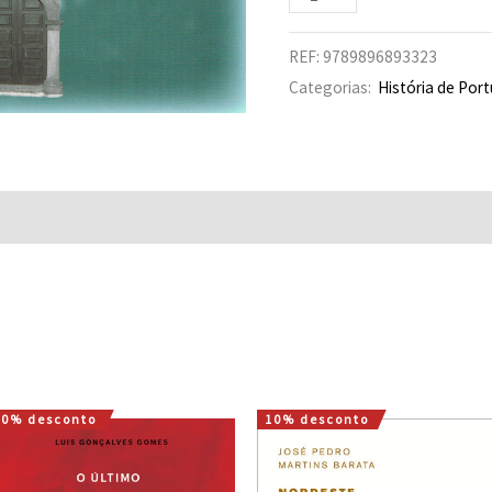
REF:
9789896893323
Categorias:
História de Port
Avaliações (0)
10% desconto
10% desconto
O
O
O
O
preço
preço
preço
preço
original
atual
original
atual
era:
é:
era:
é: