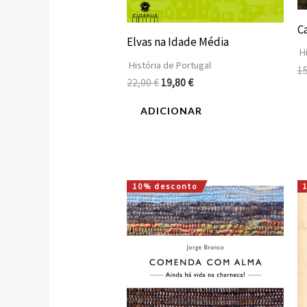
C
Elvas na Idade Média
Hi
História de Portugal
1
22,00
€
19,80
€
ADICIONAR
10% desconto
O
O
preço
preço
original
atual
era:
é:
17,00 €.
15,30 €.