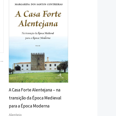
preço
preço
original
atual
era:
é:
16,00 €.
14,40 €.
s…
A Casa Forte Alentejana – na
transição da Época Medieval
para a Época Moderna
Alentejo