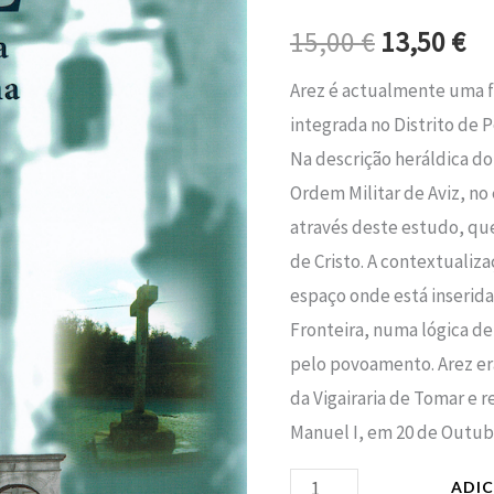
era:
é:
Média
15,00
€
13,50
€
à
15,00 €.
13
Idade
Arez é actualmente uma f
Moderna
integrada no Distrito de P
Na descrição heráldica do
Ordem Militar de Aviz, no
através deste estudo, qu
de Cristo. A contextualiza
espaço onde está inserida
Fronteira, numa lógica de
pelo povoamento. Arez er
da Vigairaria de Tomar e r
Manuel I, em 20 de Outubr
ADI