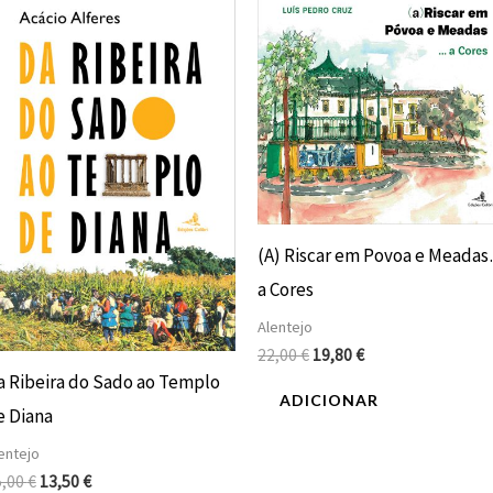
preço
preço
preço
preço
original
atual
original
atual
era:
é:
era:
é:
15,00 €.
13,50 €.
22,00 €.
19,80 €.
(A) Riscar em Povoa e Meada
a Cores
Alentejo
22,00
€
19,80
€
a Ribeira do Sado ao Templo
ADICIONAR
e Diana
entejo
5,00
€
13,50
€