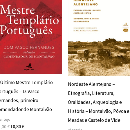
12,00 €.
10,80 €.
15,00 €.
13,50 €.
 Último Mestre Templário
Nordeste Alentejano –
ortuguês – D. Vasco
Etnografia, Literatura,
ernandes, primeiro
Oralidades, Arqueologia e
omendador de Montalvão
História – Montalvão, Póvoa e
entejo
Meadas e Castelo de Vide
2,00
€
10,80
€
Alentejo