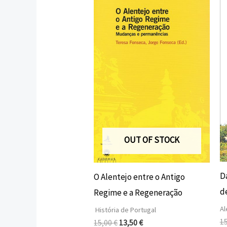
preço
preço
original
atual
era:
é:
15,00 €.
13,50 €.
OUT OF STOCK
D
O Alentejo entre o Antigo
d
Regime e a Regeneração
Al
História de Portugal
1
15,00
€
13,50
€