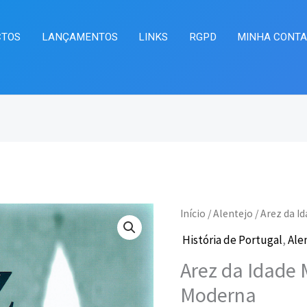
CTOS
LANÇAMENTOS
LINKS
RGPD
MINHA CONT
Quantidade
Início
/
Alentejo
/ Arez da I
O
O
de
História de Portugal
,
Ale
preço
pr
Arez
Arez da Idade 
da
original
at
Moderna
Idade