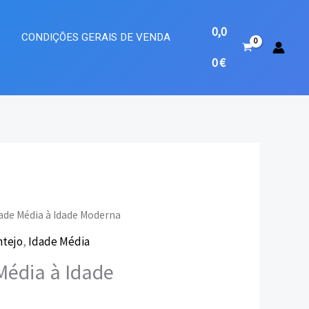
0,0
A
CONDIÇÕES GERAIS DE VENDA
0
€
dade Média à Idade Moderna
ntejo
,
Idade Média
eço
Média à Idade
ual