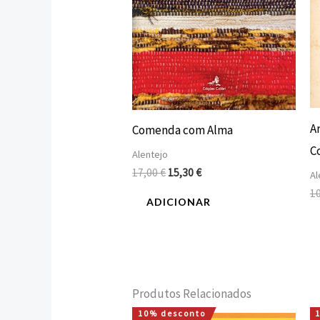
A
Comenda com Alma
Co
Alentejo
17,00
€
15,30
€
Al
1
ADICIONAR
Produtos Relacionados
10% desconto
O
O