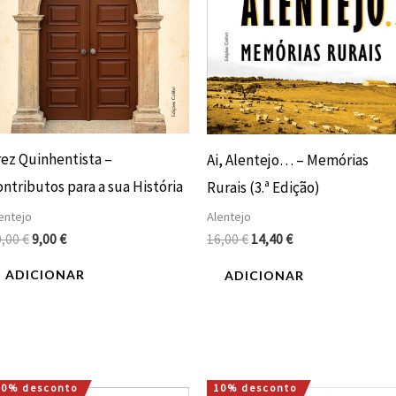
rez Quinhentista –
Ai, Alentejo… – Memórias
ntributos para a sua História
Rurais (3.ª Edição)
entejo
Alentejo
0,00
€
9,00
€
16,00
€
14,40
€
ADICIONAR
ADICIONAR
10% desconto
10% desconto
O
O
O
O