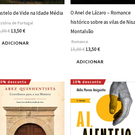
O Anel de Lázaro – Romance
astelo de Vide na Idade Média
histórico sobre as vilas de Nis
stória de Portugal
5,00
€
13,50
€
Montalvão
Romance
ADICIONAR
15,00
€
13,50
€
ADICIONAR
10% desconto
10% desconto
O
O
O
O
preço
preço
preço
preço
original
atual
original
atual
era:
é:
era:
é:
10,00 €.
9,00 €.
16,00 €.
14,40 €.