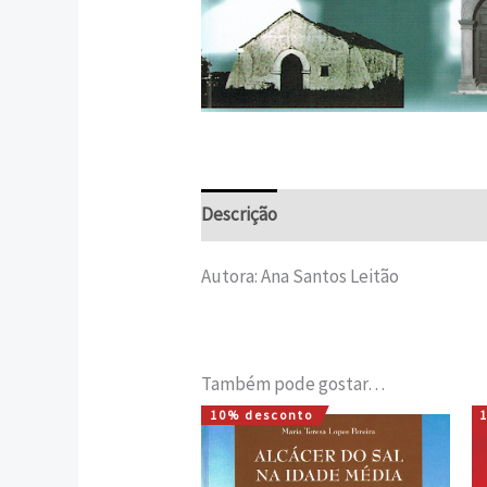
Descrição
Informação adicional
Autora: Ana Santos Leitão
Também pode gostar…
10% desconto
O
O
preço
preço
original
atual
era:
é: