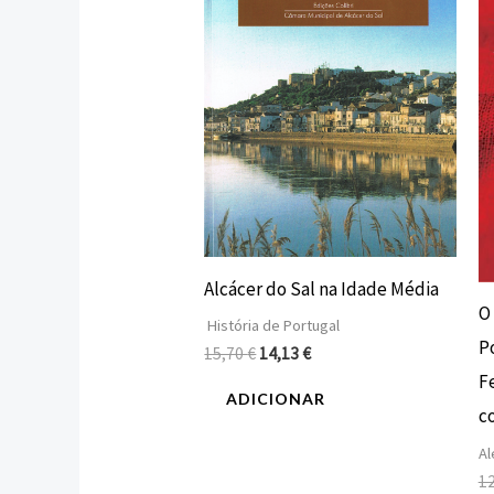
15,70 €.
14,13 €.
Alcácer do Sal na Idade Média
O
História de Portugal
P
15,70
€
14,13
€
F
ADICIONAR
c
Al
1