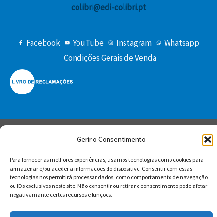
colibri@edi-colibri.pt
Facebook
YouTube
Instagram
Whatsapp
Condições Gerais de Venda
Gerir o Consentimento
Copyright © 2026 Edições Colibri
Para fornecer as melhores experiências, usamos tecnologias como cookies para
armazenar e/ou aceder a informações do dispositivo. Consentir com essas
tecnologias nos permitirá processar dados, como comportamento de navegação
ou IDs exclusivos neste site. Não consentir ou retirar o consentimento pode afetar
negativamante certos recursos e funções.