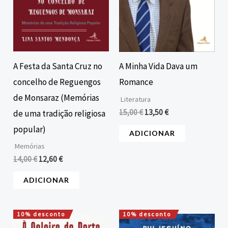
A Festa da Santa Cruz no
A Minha Vida Dava um
concelho de Reguengos
Romance
de Monsaraz (Memórias
Literatura
15,00
€
13,50
€
de uma tradição religiosa
popular)
ADICIONAR
Memórias
14,00
€
12,60
€
ADICIONAR
10% desconto
10% desconto
O
O
O
O
preço
preço
preço
preço