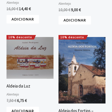
Alentejo
Alentejo
16,00
€
14,40
€
10,00
€
9,00
€
ADICIONAR
ADICIONAR
10% desconto
10% desconto
O
O
O
O
preço
preço
preço
preço
original
atual
original
atual
era:
é:
era:
é:
7,50 €.
6,75 €.
25,00 €.
22,50 €.
Aldeia da Luz
Alentejo
7,50
€
6,75
€
Aldeia dos Fortios –
ADICIONAR