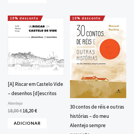
10% desconto
10% desconto
O
O
O
O
preço
preço
preço
preço
original
atual
original
atual
era:
é:
era:
é:
18,00 €.
16,20 €.
12,00 €.
10,80 €.
[A] Riscar em Castelo Vide
– desenhos [d]escritos
Alentejo
30 contos de réis e outras
18,00
€
16,20
€
histórias – do meu
ADICIONAR
Alentejo sempre