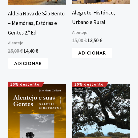
Alegrete. Histórico,
Aldeia Nova de São Bento
Urbano e Rural
– Memórias, Estórias e
Gentes 2.ª Ed.
Alentejo
15,00
€
13,50
€
Alentejo
16,00
€
14,40
€
ADICIONAR
ADICIONAR
10% desconto
10% desconto
O
O
O
O
preço
preço
preço
preço
original
atual
original
atual
era:
é:
era:
é:
16,00 €.
14,40 €.
16,00 €.
14,40 €.