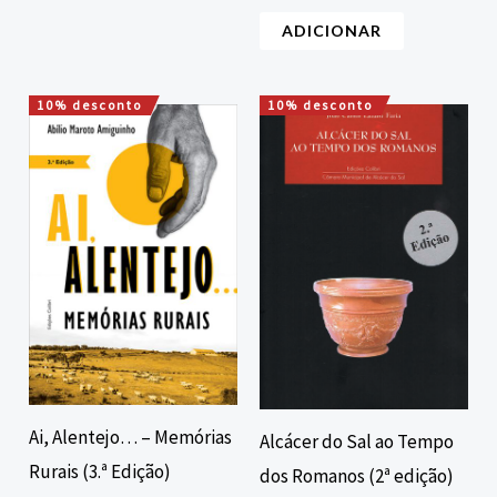
ADICIONAR
10% desconto
10% desconto
O
O
O
O
preço
preço
preço
preço
original
atual
original
atual
era:
é:
era:
é:
16,00 €.
14,40 €.
10,00 €.
9,00 €.
Ai, Alentejo… – Memórias
Alcácer do Sal ao Tempo
Rurais (3.ª Edição)
dos Romanos (2ª edição)