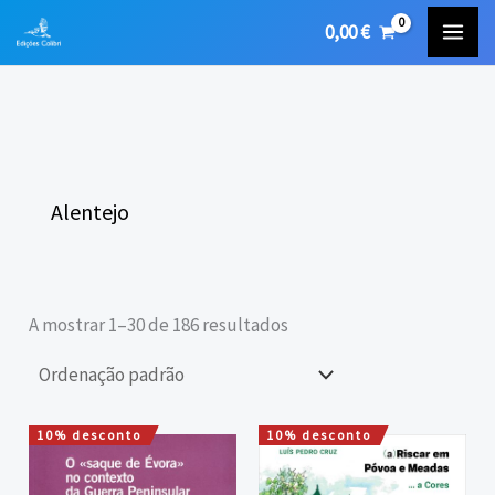
Skip
0,00
€
to
content
Alentejo
A mostrar 1–30 de 186 resultados
10% desconto
10% desconto
O
O
O
O
preço
preço
preço
preço
original
atual
original
atual