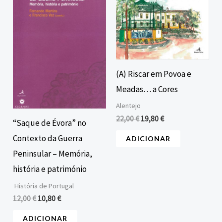
era:
é:
era:
é:
12,00 €.
10,80 €.
22,00 €.
19,80 €.
(A) Riscar em Povoa e
Meadas… a Cores
Alentejo
22,00
€
19,80
€
“Saque de Évora” no
Contexto da Guerra
ADICIONAR
Peninsular – Memória,
história e património
História de Portugal
12,00
€
10,80
€
ADICIONAR