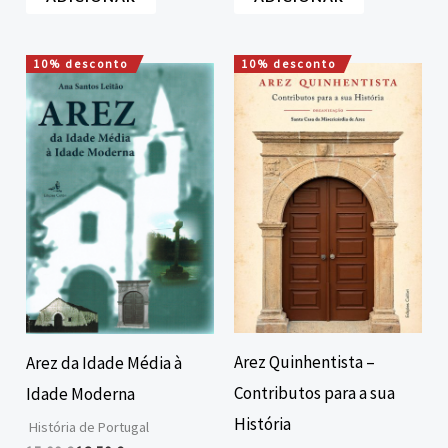
10% desconto
10% desconto
O
O
O
O
preço
preço
preço
preço
original
atual
original
atual
era:
é:
era:
é:
15,00 €.
13,50 €.
10,00 €.
9,00 €.
Arez Quinhentista –
Arez da Idade Média à
Contributos para a sua
Idade Moderna
História
História de Portugal