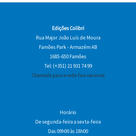
1
e
3
€
6
€
r
,
.
,
.
a
5
2
:
0
Edições Colibri
0
1
Rua Major João Luís de Moura
5
€
€
Famões Park - Armazém AB
,
.
.
0
1685-650 Famões
0
Tel: (+351) 21 931 74 99
Chamada para a rede fixa nacional
€
.
Horário
De segunda-feira a sexta-feira
Das 09h00 às 18h00