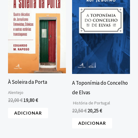
original
atual
original
atual
era:
é:
era:
é:
22,00 €.
19,80 €.
22,50 €.
20,25 €.
À Soleira da Porta
A Toponímia do Concelho
de Elvas
Alentejo
22,00
€
19,80
€
História de Portugal
22,50
€
20,25
€
ADICIONAR
ADICIONAR