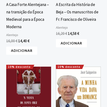
A Casa Forte Alentejana –
A Escrita da História de
na transição da Época
Beja – Os manuscritos de
Medieval para a Época
Fr. Francisco de Oliveira
Moderna
Alentejo
16,20
€
14,58
€
Alentejo
16,00
€
14,40
€
ADICIONAR
ADICIONAR
10% desconto
10% desconto
O
O
O
O
preço
preço
preço
preço
original
atual
original
atual
era:
é:
era:
é:
14,00 €.
12,60 €.
15,00 €.
13,50 €.