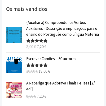
Os mais vendidos
O
O
(Auxiliar a) Compreender os Verbos
p
p
Auxiliares - Descrição e implicações para o
r
r
ensino do Português como Língua Materna
e
e
ç
ç
8,00
€
7,20
€
Avaliação
o
o
5.00
de 5
o
a
O
O
Escrever Camões – 30 autores
r
t
p
p
i
u
r
r
20,00
€
18,00
€
Avaliação
g
a
e
e
5.00
de 5
i
l
ç
ç
O
O
A Rapariga que Adorava Finais Felizes [2.ª
n
é
o
o
p
p
ed.]
a
:
o
a
r
r
8,00
€
7,20
€
l
7
r
t
e
e
e
,
i
u
ç
ç
O
O