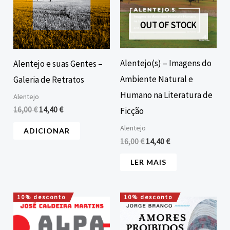
OUT OF STOCK
Alentejo(s) – Imagens do
Alentejo e suas Gentes –
Ambiente Natural e
Galeria de Retratos
Humano na Literatura de
Alentejo
16,00
€
14,40
€
Ficção
Alentejo
ADICIONAR
16,00
€
14,40
€
LER MAIS
10% desconto
10% desconto
O
O
O
O
preço
preço
preço
preço
original
atual
original
atual