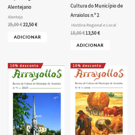
Cultura do Município de
Alentejano
Arraiolos n.º 2
Alentejo
25,00
€
22,50
€
História Regional e Local
15,00
€
13,50
€
ADICIONAR
ADICIONAR
10% desconto
10% desconto
O
O
O
O
preço
preço
preço
preço
original
atual
original
atual
era:
é:
era:
é:
15,00 €.
13,50 €.
15,00 €.
13,50 €.