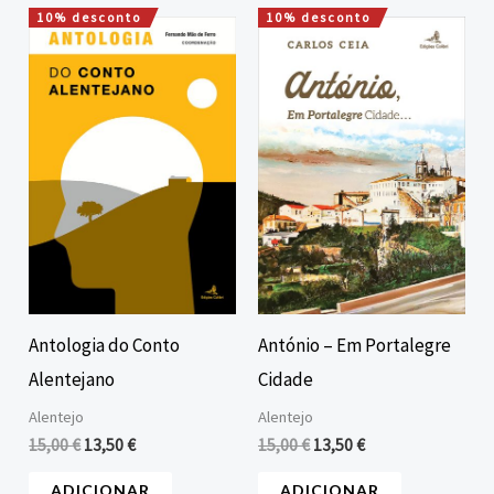
10% desconto
10% desconto
O
O
O
O
preço
preço
preço
preço
original
atual
original
atual
era:
é:
era:
é:
15,00 €.
13,50 €.
15,00 €.
13,50 €.
Antologia do Conto
António – Em Portalegre
Alentejano
Cidade
Alentejo
Alentejo
15,00
€
13,50
€
15,00
€
13,50
€
ADICIONAR
ADICIONAR