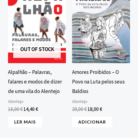
era:
é:
era:
é:
16,00 €.
14,40 €.
20,00 €.
18,00 €.
OUT OF STOCK
Amores Proibidos – O
Alpalhão – Palavras,
Povo na Luta pelos seus
falares e modos de dizer
Baldios
de uma vila do Alentejo
Alentejo
Alentejo
20,00
€
18,00
€
16,00
€
14,40
€
ADICIONAR
LER MAIS