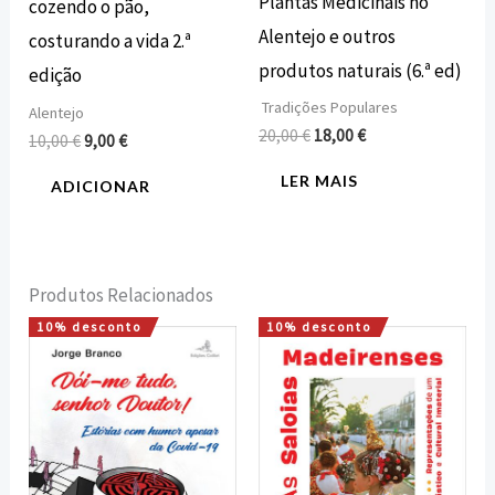
Plantas Medicinais no
cozendo o pão,
Alentejo e outros
costurando a vida 2.ª
produtos naturais (6.ª ed)
edição
Tradições Populares
Alentejo
20,00
€
18,00
€
10,00
€
9,00
€
LER MAIS
ADICIONAR
Produtos Relacionados
10% desconto
10% desconto
O
O
O
O
preço
preço
preço
preço
original
atual
original
atual
era:
é:
era:
é:
15,00 €.
13,50 €.
16,00 €.
14,40 €.