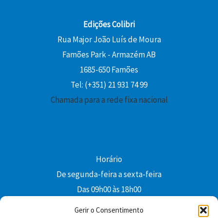
Edições Colibri
Rua Major João Luís de Moura
Famões Park - Armazém AB
1685-650 Famões
Tel: (+351) 21 931 74 99
Chamada para a rede fixa nacional
Horário
De segunda-feira a sexta-feira
Das 09h00 às 18h00
colibri@edi-colibri.pt
Gerir o Consentimento