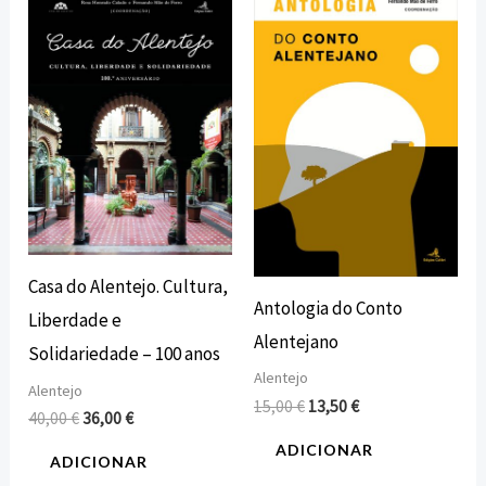
preço
preço
preço
preço
original
atual
original
atual
era:
é:
era:
é:
40,00 €.
36,00 €.
15,00 €.
13,50 €.
Casa do Alentejo. Cultura,
Antologia do Conto
Liberdade e
Alentejano
Solidariedade – 100 anos
Alentejo
Alentejo
15,00
€
13,50
€
40,00
€
36,00
€
ADICIONAR
ADICIONAR