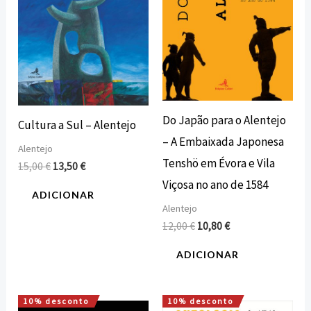
Do Japão para o Alentejo
Cultura a Sul – Alentejo
– A Embaixada Japonesa
Alentejo
Tenshö em Évora e Vila
15,00
€
13,50
€
Viçosa no ano de 1584
ADICIONAR
Alentejo
12,00
€
10,80
€
ADICIONAR
10% desconto
10% desconto
O
O
O
O