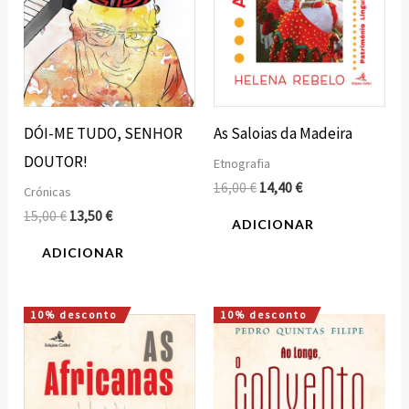
DÓI-ME TUDO, SENHOR
As Saloias da Madeira
DOUTOR!
Etnografia
16,00
€
14,40
€
Crónicas
15,00
€
13,50
€
ADICIONAR
ADICIONAR
10% desconto
10% desconto
O
O
O
O
preço
preço
preço
preço
original
atual
original
atual
era:
é:
era:
é:
12,00 €.
10,80 €.
20,00 €.
18,00 €.