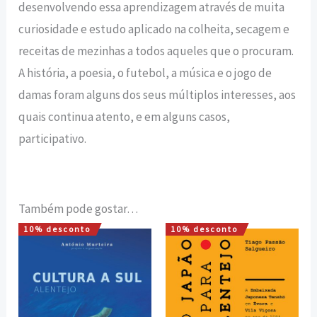
desenvolvendo essa aprendizagem através de muita
curiosidade e estudo aplicado na colheita, secagem e
receitas de mezinhas a todos aqueles que o procuram.
A história, a poesia, o futebol, a música e o jogo de
damas foram alguns dos seus múltiplos interesses, aos
quais continua atento, e em alguns casos,
participativo.
Também pode gostar…
10% desconto
10% desconto
O
O
O
O
preço
preço
preço
preço
original
atual
original
atual
era:
é:
era:
é:
15,00 €.
13,50 €.
12,00 €.
10,80 €.