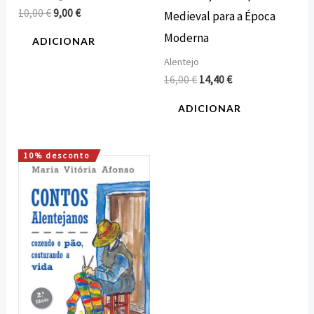
10,00
€
9,00
€
Medieval para a Época
Moderna
ADICIONAR
Alentejo
16,00
€
14,40
€
ADICIONAR
10% desconto
O
O
preço
preço
original
atual
era:
é:
10,00 €.
9,00 €.