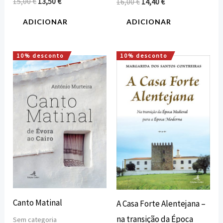
15,00
€
13,50
€
16,00
€
14,40
€
ADICIONAR
ADICIONAR
10% desconto
10% desconto
O
O
O
O
preço
preço
preço
preço
original
atual
original
atual
era:
é:
era:
é:
10,00 €.
9,00 €.
16,00 €.
14,40 €.
Canto Matinal
A Casa Forte Alentejana –
na transição da Época
Sem categoria