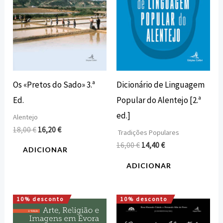
Os «Pretos do Sado» 3.ª
Dicionário de Linguagem
Ed.
Popular do Alentejo [2.ª
ed.]
Alentejo
18,00
€
16,20
€
Tradições Populares
16,00
€
14,40
€
ADICIONAR
ADICIONAR
10% desconto
10% desconto
O
O
O
O
preço
preço
preço
preço
original
atual
original
atual