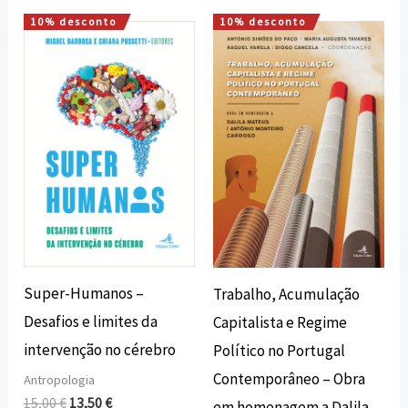
10% desconto
10% desconto
O
O
O
O
preço
preço
preço
preço
original
atual
original
atual
era:
é:
era:
é:
15,00 €.
13,50 €.
15,00 €.
13,50 €.
Super-Humanos –
Trabalho, Acumulação
Desafios e limites da
Capitalista e Regime
intervenção no cérebro
Político no Portugal
Contemporâneo – Obra
Antropologia
15,00
€
13,50
€
em homenagem a Dalila