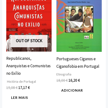
era:
é:
era:
é:
19,08 €.
17,17 €.
18,00 €.
16,20 €.
OUT OF STOCK
Republicanos,
Portugueses Ciganos e
Anarquistas e Comunistas
Ciganofobia em Portugal
no Exílio
Etnografia
18,00
€
16,20
€
História de Portugal
19,08
€
17,17
€
ADICIONAR
LER MAIS