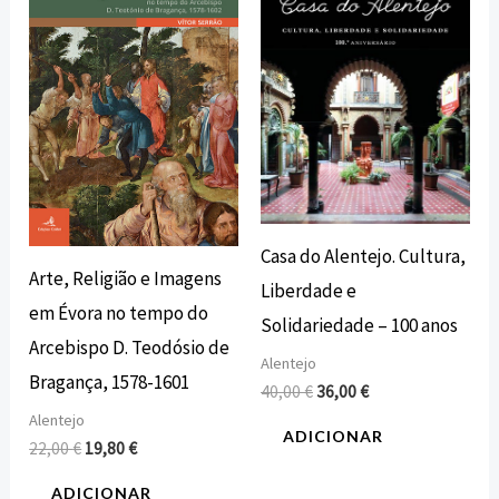
era:
é:
era:
é:
22,00 €.
19,80 €.
40,00 €.
36,00 €.
Casa do Alentejo. Cultura,
Arte, Religião e Imagens
Liberdade e
em Évora no tempo do
Solidariedade – 100 anos
Arcebispo D. Teodósio de
Alentejo
Bragança, 1578-1601
40,00
€
36,00
€
Alentejo
ADICIONAR
22,00
€
19,80
€
ADICIONAR