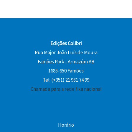
Edições Colibri
Rua Major João Luís de Moura
Famões Park - Armazém AB
1685-650 Famões
Tel: (+351) 21 931 74 99
Chamada para a rede fixa nacional
Horário