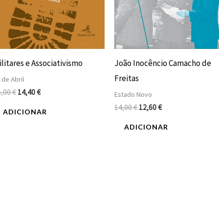
litares e Associativismo
João Inocêncio Camacho de
Freitas
 de Abril
6,00
€
14,40
€
Estado Novo
14,00
€
12,60
€
ADICIONAR
ADICIONAR