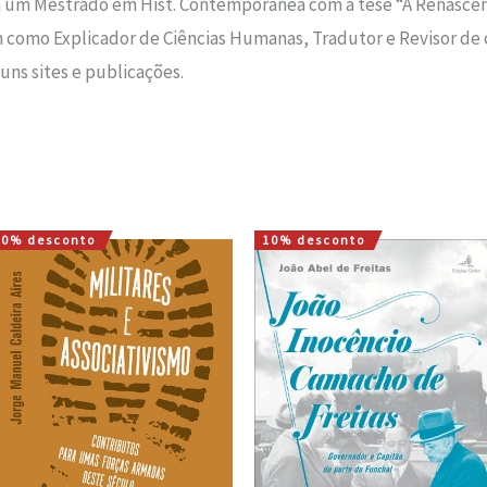
m um Mestrado em Hist. Contemporânea com a tese “A Renascen
como Explicador de Ciências Humanas, Tradutor e Revisor de c
uns sites e publicações.
10% desconto
10% desconto
O
O
O
O
preço
preço
preço
preço
original
atual
original
atual
era:
é:
era:
é:
16,00 €.
14,40 €.
14,00 €.
12,60 €.