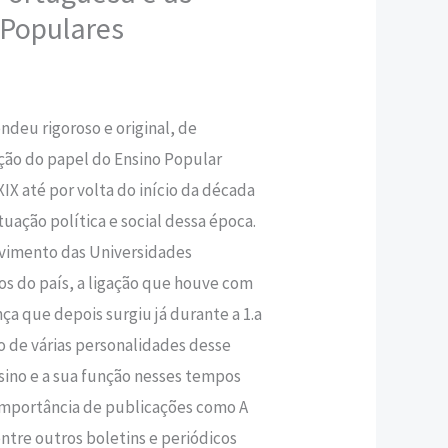
 Populares
,50 €.
deu rigoroso e original, de
̧ão do papel do Ensino Popular
IX até por volta do início da década
ção política e social dessa época.
lvimento das Universidades
s do país, a ligação que houve com
a que depois surgiu já durante a 1.a
̃o de várias personalidades desse
ino e a sua função nesses tempos
mportância de publicações como A
ntre outros boletins e periódicos