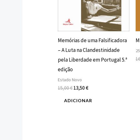
Memórias de uma Falsificadora
Mi
– A Luta na Clandestinidade
25
1
pela Liberdade em Portugal 5.ª
edição
Estado Novo
15,00
€
13,50
€
ADICIONAR