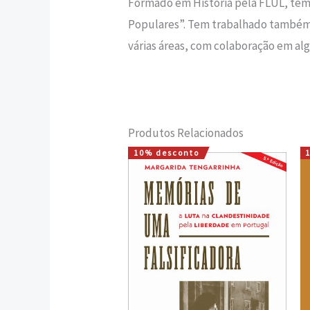
Formado em História pela FLUL, te
Populares”. Tem trabalhado também 
várias áreas, com colaboração em alg
Produtos Relacionados
10% desconto
O
O
preço
preço
original
atual
era:
é:
15,00 €.
13,50 €.