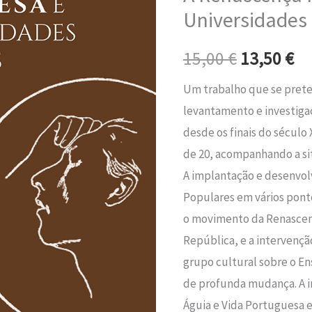
era:
é:
e
Universidades
as
15,00 €.
13
15,00
€
13,50
€
Universidades
Populares
Um trabalho que se preten
levantamento e investigac
desde os finais do século X
de 20, acompanhando a situa
A implantação e desenvo
Populares em vários ponto
o movimento da Renascenç
República, e a intervença
grupo cultural sobre o Ens
de profunda mudança. A i
Águia e Vida Portuguesa e