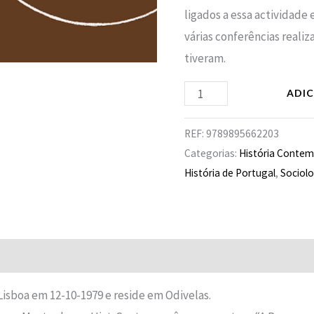
ligados a essa actividade 
várias conferências reali
tiveram.
ADI
REF:
9789895662203
Categorias:
História Conte
História de Portugal
,
Sociolo
Avaliações (0)
isboa em 12-10-1979 e reside em Odivelas.