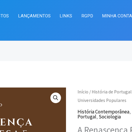
CTOS
LANÇAMENTOS
LINKS
RGPD
MINHA CONT
Quantidade
Início
/
História de Portugal
O
O
de
Universidades Populares
preço
pr
A
História Contemporânea
,
Portugal
,
Sociologia
Renascença
original
at
A Renascença 
Portuguesa