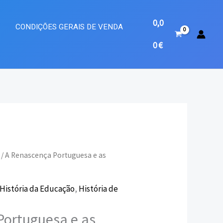
0,0
A
CONDIÇÕES GERAIS DE VENDA
0
€
/ A Renascença Portuguesa e as
eço
História da Educação
,
História de
ual
Portuguesa e as