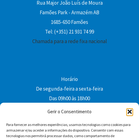
Rua Major João Luís de Moura
Famões Park - Armazém AB
1685-650 Famões
Tel: (+351) 21 931 74 99
Chamada para a rede fixa nacional
Horário
De segunda-feira a sexta-feira
Das 09h00 às 18h00
colibri@edi-colibri.pt
Gerir o Consentimento
Para fornecer as melhores experiências, usamos tecnologias como cookies para
Facebook
YouTube
Instagram
Whatsapp
armazenar e/ou aceder a informações do dispositivo. Consentir com essas
tecnologias nos permitirá processar dados, como comportamento de