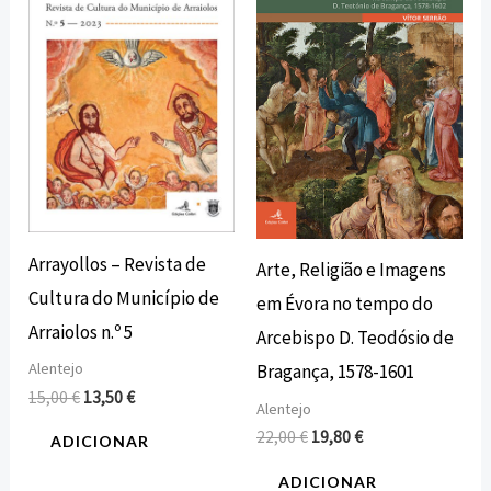
era:
é:
era:
é:
15,00 €.
13,50 €.
22,00 €.
19,80 €.
Arrayollos – Revista de
Arte, Religião e Imagens
Cultura do Município de
em Évora no tempo do
Arraiolos n.º 5
Arcebispo D. Teodósio de
Alentejo
Bragança, 1578-1601
15,00
€
13,50
€
Alentejo
22,00
€
19,80
€
ADICIONAR
ADICIONAR