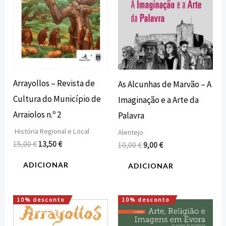
Arrayollos – Revista de
As Alcunhas de Marvão – A
Cultura do Município de
Imaginação e a Arte da
Arraiolos n.º 2
Palavra
História Regional e Local
Alentejo
15,00
€
13,50
€
10,00
€
9,00
€
ADICIONAR
ADICIONAR
10% desconto
10% desconto
O
O
O
O
preço
preço
preço
preço
original
atual
original
atual