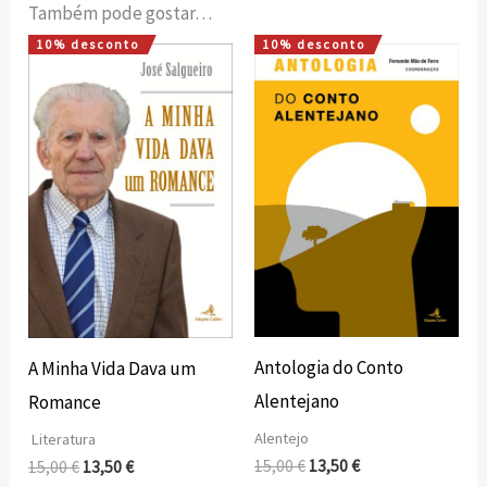
Também pode gostar…
10% desconto
10% desconto
O
O
O
O
preço
preço
preço
preço
original
atual
original
atual
era:
é:
era:
é:
15,00 €.
13,50 €.
15,00 €.
13,50 €.
Antologia do Conto
A Minha Vida Dava um
Alentejano
Romance
Alentejo
Literatura
15,00
€
13,50
€
15,00
€
13,50
€