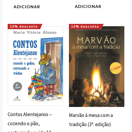
ADICIONAR
ADICIONAR
10% desconto
10% desconto
O
O
O
O
preço
preço
preço
preço
original
atual
original
atual
era:
é:
era:
é:
10,00 €.
9,00 €.
15,00 €.
13,50 €.
Contos Alentejanos –
Marvão à mesa com a
cozendo o pão,
tradição (3ª. edição)