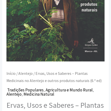
Início
/
Alentejo
/ Ervas, Usos e Saberes – Plantas
Medicinais no Alentejo e outros produtos naturais (6.ª ed)
Tradições Populares
,
Agricultura e Mundo Rural
,
Alentejo
,
Medicina Natural
Ervas, Usos e Saberes – Plantas