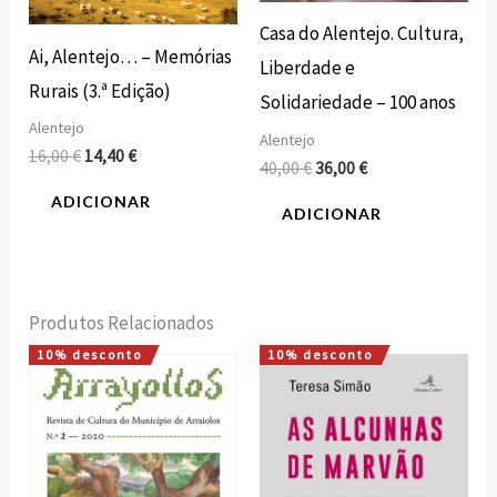
Casa do Alentejo. Cultura,
Ai, Alentejo… – Memórias
Liberdade e
Rurais (3.ª Edição)
Solidariedade – 100 anos
Alentejo
Alentejo
16,00
€
14,40
€
40,00
€
36,00
€
ADICIONAR
ADICIONAR
Produtos Relacionados
10% desconto
10% desconto
O
O
O
O
preço
preço
preço
preço
original
atual
original
atual
era:
é:
era:
é:
15,00 €.
13,50 €.
10,00 €.
9,00 €.