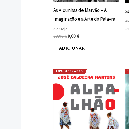
As Alcunhas de Marvão – A
S
Imaginação e a Arte da Palavra
Al
1
Alentejo
10,00
€
9,00
€
ADICIONAR
10% desconto
O
O
preço
preço
original
atual
era:
é:
16,00 €.
14,40 €.