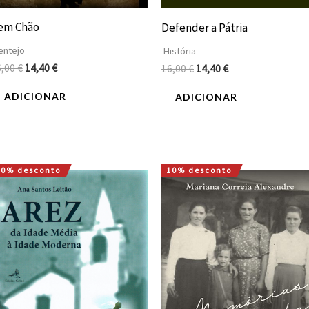
em Chão
Defender a Pátria
entejo
História
6,00
€
14,40
€
16,00
€
14,40
€
ADICIONAR
ADICIONAR
10% desconto
10% desconto
O
O
O
O
preço
preço
preço
preço
original
atual
original
atual
era:
é:
era:
é:
15,00 €.
13,50 €.
16,00 €.
14,40 €.