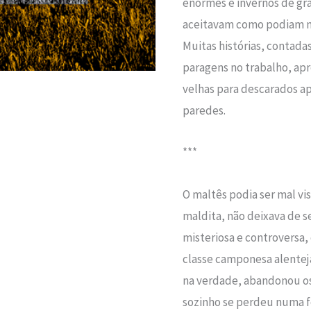
enormes e invernos de gr
aceitavam como podiam nã
Muitas histórias, contad
paragens no trabalho, ap
velhas para descarados ap
paredes.
***
O maltês podia ser mal vis
maldita, não deixava de 
misteriosa e controversa,
classe camponesa alenteja
na verdade, abandonou os
sozinho se perdeu numa f