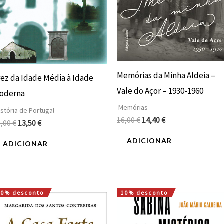
Memórias da Minha Aldeia –
rez da Idade Média à Idade
Vale do Açor – 1930-1960
oderna
Memórias
stória de Portugal
16,00
€
14,40
€
5,00
€
13,50
€
ADICIONAR
ADICIONAR
10% desconto
10% desconto
O
O
O
O
preço
preço
preço
preço
original
atual
original
atual