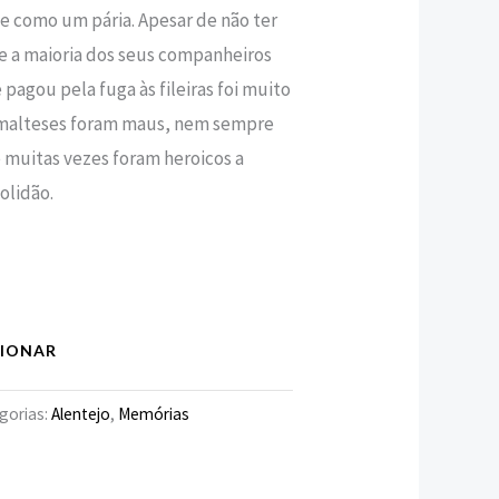
e como um pária. Apesar de não ter
e a maioria dos seus companheiros
e pagou pela fuga às fileiras foi muito
malteses foram maus, nem sempre
 muitas vezes foram heroicos a
lidão.
CIONAR
gorias:
Alentejo
,
Memórias