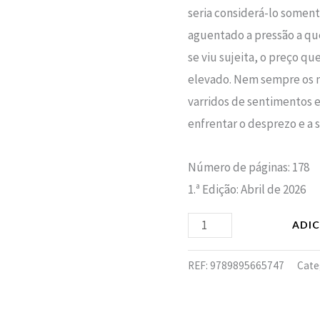
seria considerá-lo soment
aguentado a pressão a qu
se viu sujeita, o preço qu
elevado. Nem sempre os 
varridos de sentimentos e
enfrentar o desprezo e a so
Número de páginas: 178
1.ª Edição: Abril de 2026
ADI
REF:
9789895665747
Cate