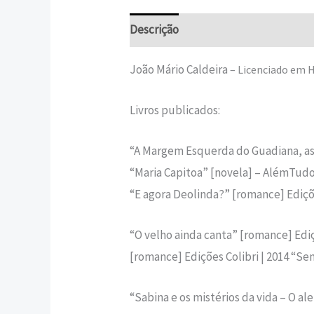
Descrição
Informação adicional
João Mário Caldeira
– Licenciado em Hi
Livros publicados:
“A Margem Esquerda do Guadiana, as g
“Maria Capitoa” [novela] – AlémTudo 
“E agora Deolinda?” [romance] Ediçõe
“O velho ainda canta” [romance] Ediçõ
[romance] Edições Colibri | 2014 “Sem
“Sabina e os mistérios da vida – O ale