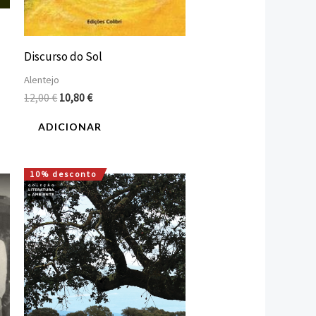
Discurso do Sol
Alentejo
12,00
€
10,80
€
ADICIONAR
10% desconto
O
O
preço
preço
original
atual
era:
é:
16,00 €.
14,40 €.