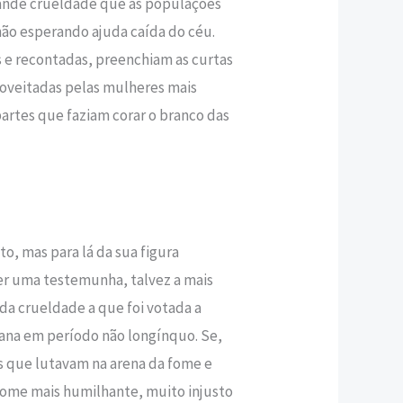
ande crueldade que as populações
o esperando ajuda caída do céu.
as e recontadas, preenchiam as curtas
roveitadas pelas mulheres mais
artes que faziam corar o branco das
to, mas para lá da sua figura
ser uma testemunha, talvez a mais
 da crueldade a que foi votada a
na em período não longínquo. Se,
 que lutavam na arena da fome e
ome mais humilhante, muito injusto