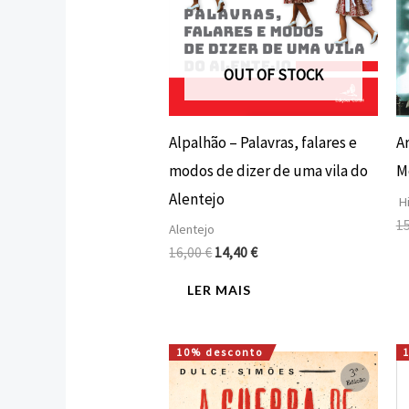
OUT OF STOCK
Alpalhão – Palavras, falares e
A
modos de dizer de uma vila do
M
Alentejo
Hi
1
Alentejo
16,00
€
14,40
€
LER MAIS
10% desconto
O
O
preço
preço
original
atual