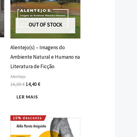
OUT OF STOCK
Alentejo(s) – Imagens do
Ambiente Natural e Humano na
Literatura de Ficção
Alentejo
16,00
€
14,40
€
LER MAIS
10% desconto
O
O
preço
preço
original
atual