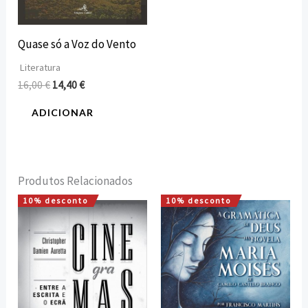
Quase só a Voz do Vento
Literatura
16,00
€
14,40
€
ADICIONAR
Produtos Relacionados
10% desconto
10% desconto
O
O
O
O
preço
preço
preço
preço
original
atual
original
atual
era:
é:
era:
é:
20,00 €.
18,00 €.
12,00 €.
10,80 €.