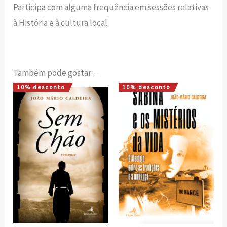
Participa com alguma frequência em sessões relativas
à História e à cultura local.
Também pode gostar…
10% desconto
10% desconto
O
O
O
O
preço
preço
preço
preço
original
atual
original
atual
era:
é:
era:
é:
16,00 €.
14,40 €.
16,00 €.
14,40 €.