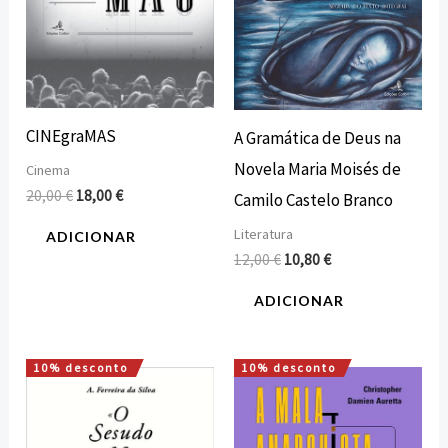
CINEgraMAS
A Gramática de Deus na
Novela Maria Moisés de
Cinema
20,00
€
18,00
€
Camilo Castelo Branco
Literatura
ADICIONAR
12,00
€
10,80
€
ADICIONAR
10% desconto
10% desconto
O
O
O
O
preço
preço
preço
preço
original
atual
original
atual
era:
é:
era:
é: