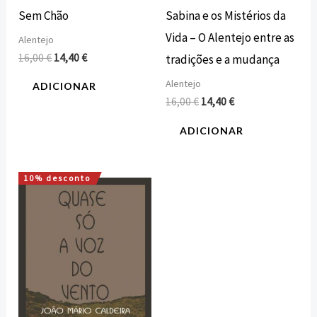
Sem Chão
Sabina e os Mistérios da
Vida – O Alentejo entre as
Alentejo
16,00
€
14,40
€
tradições e a mudança
Alentejo
ADICIONAR
16,00
€
14,40
€
ADICIONAR
10% desconto
O
O
preço
preço
original
atual
era:
é:
16,00 €.
14,40 €.