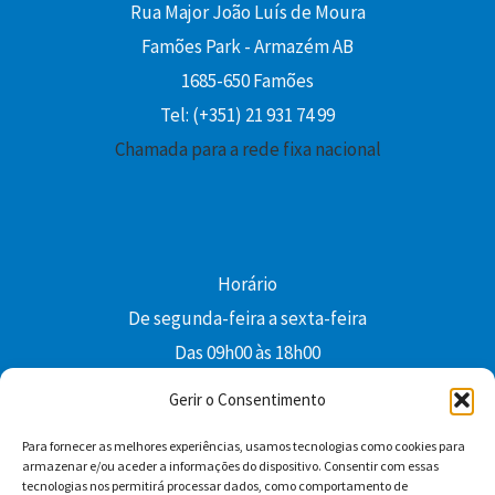
Rua Major João Luís de Moura
Famões Park - Armazém AB
1685-650 Famões
Tel: (+351) 21 931 74 99
Chamada para a rede fixa nacional
Horário
De segunda-feira a sexta-feira
Das 09h00 às 18h00
colibri@edi-colibri.pt
Gerir o Consentimento
Para fornecer as melhores experiências, usamos tecnologias como cookies para
Facebook
YouTube
Instagram
Whatsapp
armazenar e/ou aceder a informações do dispositivo. Consentir com essas
tecnologias nos permitirá processar dados, como comportamento de