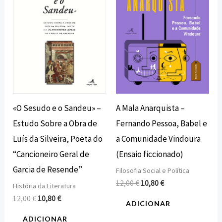
12,00 €.
10,80 €.
12,00 €.
10,80 €.
«O Sesudo e o Sandeu» –
A Mala Anarquista –
Estudo Sobre a Obra de
Fernando Pessoa, Babel e
Luís da Silveira, Poeta do
a Comunidade Vindoura
“Cancioneiro Geral de
(Ensaio ficcionado)
Garcia de Resende”
Filosofia Social e Política
12,00
€
10,80
€
História da Literatura
12,00
€
10,80
€
ADICIONAR
ADICIONAR