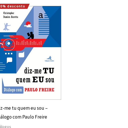
10% desconto
O
O
preço
preço
original
atual
era:
é:
15,00 €.
13,50 €.
iz-me tu quem eu sou –
iálogo com Paulo Freire
álogos