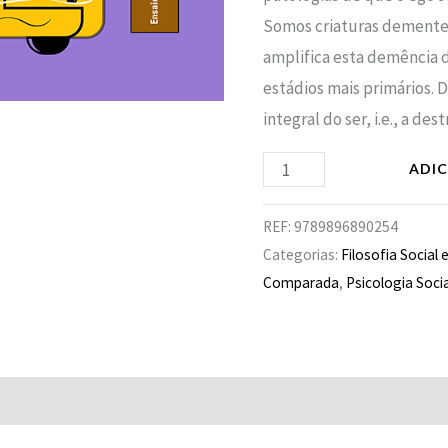
Somos criaturas dementes. 
amplifica esta demência 
estádios mais primários. 
integral do ser, i.e., a de
ADI
REF:
9789896890254
Categorias:
Filosofia Social e
Comparada
,
Psicologia Socia
Avaliações (0)