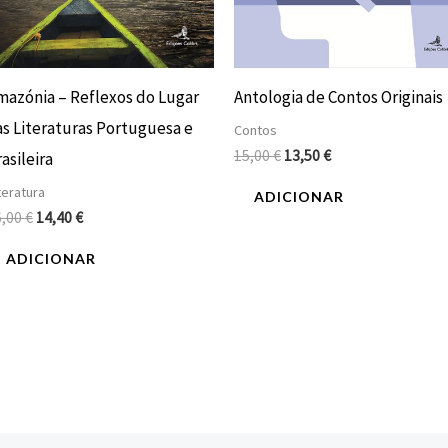
mazónia – Reflexos do Lugar
Antologia de Contos Originais
as Literaturas Portuguesa e
Contos
15,00
€
13,50
€
asileira
teratura
ADICIONAR
6,00
€
14,40
€
ADICIONAR