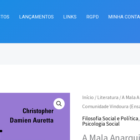
CTOS
LANÇAMENTOS
LINKS
RGPD
MINHA CONT
Quantidade
Início
/
Literatura
/ A Mala A
O
O
de
Comunidade Vindoura (Ensa
preço
pr
A
Filosofia Social e Política
Psicologia Social
Mala
original
at
A Mala Anarqui
Anarquista