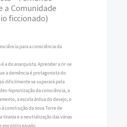
 e a Comunidade
,80 €.
io ficcionado)
nsciência para a consciência da
́ a do anarquista. Aprender a rir-se
ue a demência é protagonista do
́ dificilmente se superará pela
des-hipnotização da consciência, a
amento, a escola árdua do desejo, o
̀ construção da nova Torre de
 tirania e a neutralização das várias
e encontra eivado.