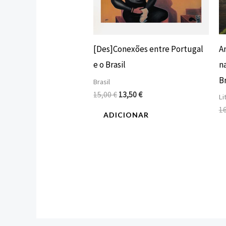
A
[Des]Conexões entre Portugal
n
e o Brasil
Br
Brasil
15,00
€
13,50
€
Li
1
ADICIONAR