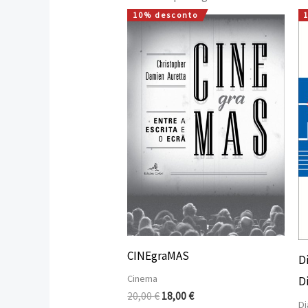
10% desconto
O
O
preço
preço
original
atual
era:
é:
20,00 €.
18,00 €.
CINEgraMAS
D
Cinema
D
20,00
€
18,00
€
Di