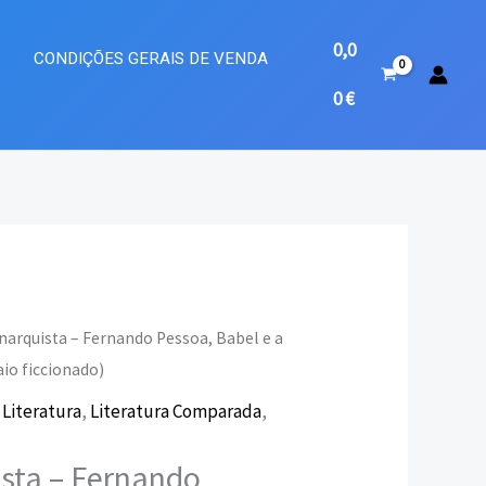
0,0
A
CONDIÇÕES GERAIS DE VENDA
0
€
narquista – Fernando Pessoa, Babel e a
io ficcionado)
eço
,
Literatura
,
Literatura Comparada
,
ual
sta – Fernando