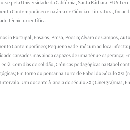
-se pela Universidade da Califórnia, Santa Bárbara, EUA. Lec
ento Contemporâneo e na área de Ciência e Literatura, foca
de técnico-científica.
Anos in Portugal, Ensaios, Prosa, Poesia; Álvaro de Campos, Au
amento Contemporâneo; Pequeno vade-mécum ad loca infecta: 
dade cansados mas ainda capazes de uma ténue esperança; Em
ecrã; Cem dias de solidão, Crónicas pedagógicas na Babel co
ógicas; Em torno do pensar na Torre de Babel do Século XXI (m
Intervalo, Um docente à janela do século XXI; Cine(gra)mas, Entr