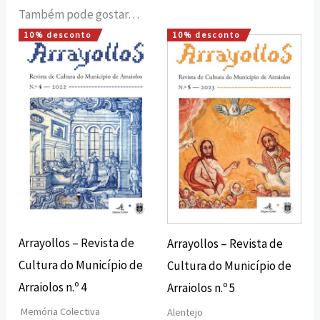
Também pode gostar…
10% desconto
10% desconto
O
O
O
O
preço
preço
preço
preço
original
atual
original
atual
era:
é:
era:
é:
15,00 €.
13,50 €.
15,00 €.
13,50 €.
Arrayollos – Revista de
Arrayollos – Revista de
Cultura do Município de
Cultura do Município de
Arraiolos n.º 4
Arraiolos n.º 5
Memória Colectiva
Alentejo