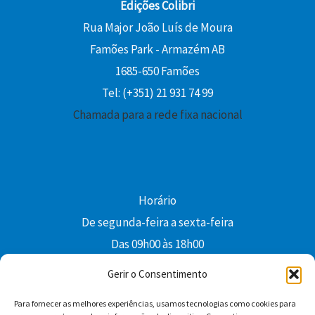
Edições Colibri
Rua Major João Luís de Moura
Famões Park - Armazém AB
1685-650 Famões
Tel: (+351) 21 931 74 99
Chamada para a rede fixa nacional
Horário
De segunda-feira a sexta-feira
Das 09h00 às 18h00
colibri@edi-colibri.pt
Gerir o Consentimento
Para fornecer as melhores experiências, usamos tecnologias como cookies para