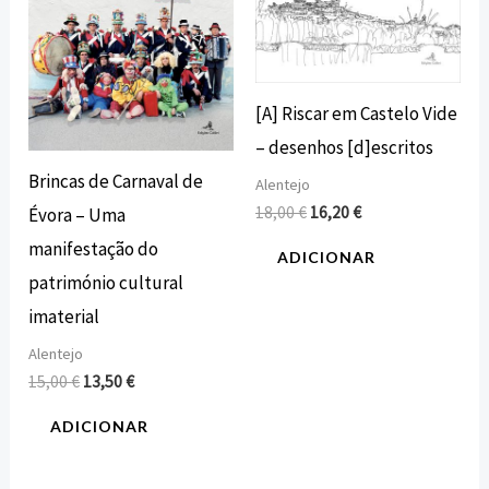
[A] Riscar em Castelo Vide
– desenhos [d]escritos
Brincas de Carnaval de
Alentejo
18,00
€
16,20
€
Évora – Uma
manifestação do
ADICIONAR
património cultural
imaterial
Alentejo
15,00
€
13,50
€
ADICIONAR