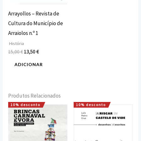
Arrayollos – Revista de
Cultura do Município de
Arraiolos n.º 1
História
15,00
€
13,50
€
ADICIONAR
Produtos Relacionados
10% desconto
10% desconto
O
O
O
O
preço
preço
preço
preço
original
atual
original
atual
era:
é:
era:
é:
15,00 €.
13,50 €.
18,00 €.
16,20 €.