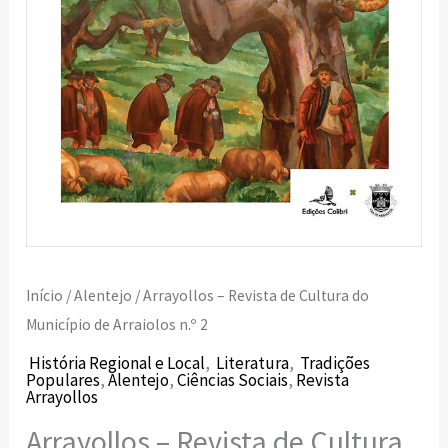
Arraiolos
n.º
2
Início
/
Alentejo
/ Arrayollos – Revista de Cultura do
Município de Arraiolos n.º 2
História Regional e Local
,
Literatura
,
Tradições
Populares
,
Alentejo
,
Ciências Sociais
,
Revista
Arrayollos
Arrayollos – Revista de Cultura