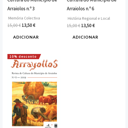
Arraiolos n.º 3
Arraiolos n.º 6
Memória Colectiva
História Regional e Local
15,00
€
13,50
€
15,00
€
13,50
€
ADICIONAR
ADICIONAR
10% desconto
O
O
preço
preço
original
atual
era:
é:
15,00 €.
13,50 €.