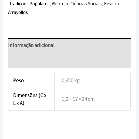
Tradições Populares
,
Alentejo
,
Ciências Sociais
,
Revista
Arrayollos
Informação adicional
Avaliações (0)
Peso
0,450 kg
Dimensões (C x
1,2 × 17 × 24 cm
L x A)