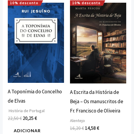
10% desconto
10% desconto
O
O
O
O
preço
preço
preço
preço
original
atual
original
atual
era:
é:
era:
é:
22,50 €.
20,25 €.
16,20 €.
14,58 €.
A Toponímia do Concelho
A Escrita da História de
de Elvas
Beja – Os manuscritos de
Fr. Francisco de Oliveira
História de Portugal
22,50
€
20,25
€
Alentejo
16,20
€
14,58
€
ADICIONAR