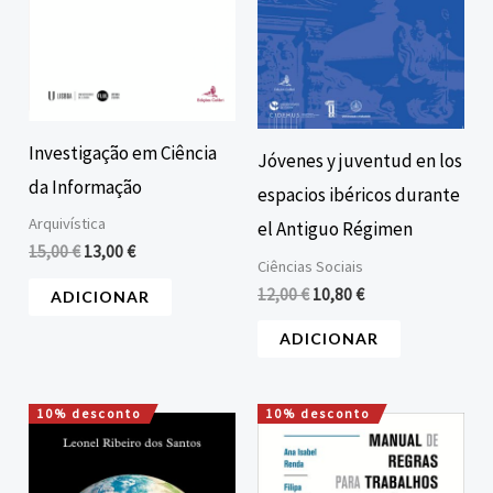
Investigação em Ciência
Jóvenes y juventud en los
da Informação
espacios ibéricos durante
Arquivística
el Antiguo Régimen
15,00
€
13,00
€
Ciências Sociais
12,00
€
10,80
€
ADICIONAR
ADICIONAR
10% desconto
10% desconto
O
O
O
O
preço
preço
preço
preço
original
atual
original
atual
era:
é:
era:
é: