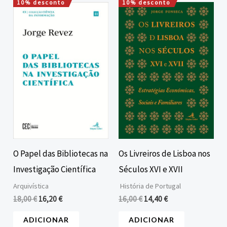
10% desconto
10% desconto
O
O
O
O
preço
preço
preço
preço
original
atual
original
atual
era:
é:
era:
é:
18,00 €.
16,20 €.
16,00 €.
14,40 €.
O Papel das Bibliotecas na
Os Livreiros de Lisboa nos
Investigação Científica
Séculos XVI e XVII
Arquivística
História de Portugal
18,00
€
16,20
€
16,00
€
14,40
€
ADICIONAR
ADICIONAR