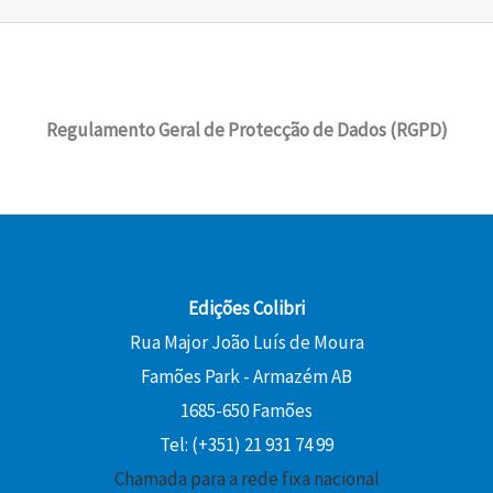
r
t
€
:
0
a
:
i
u
.
1
l
1
g
a
2
€
e
9
i
l
,
.
r
,
n
é
0
Regulamento Geral de Protecção de Dados (RGPD)
a
8
a
:
0
:
0
l
1
2
e
3
€
2
€
r
,
.
,
.
a
5
0
:
0
0
1
Edições Colibri
5
€
Rua Major João Luís de Moura
€
,
.
Famões Park - Armazém AB
.
0
1685-650 Famões
0
Tel: (+351) 21 931 74 99
€
Chamada para a rede fixa nacional