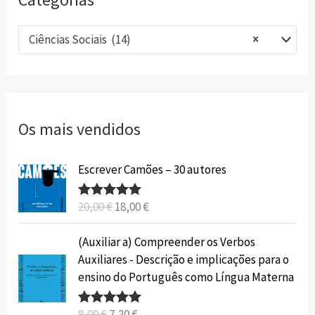
Ciências Sociais (14)
×
Os mais vendidos
O
O
Escrever Camões – 30 autores
p
p
r
r
20,00
€
18,00
€
Avaliação
e
e
5.00
de 5
ç
ç
O
O
(Auxiliar a) Compreender os Verbos
o
o
p
p
Auxiliares - Descrição e implicações para o
o
a
r
r
ensino do Português como Língua Materna
r
t
e
e
i
u
ç
ç
8,00
€
7,20
€
Avaliação