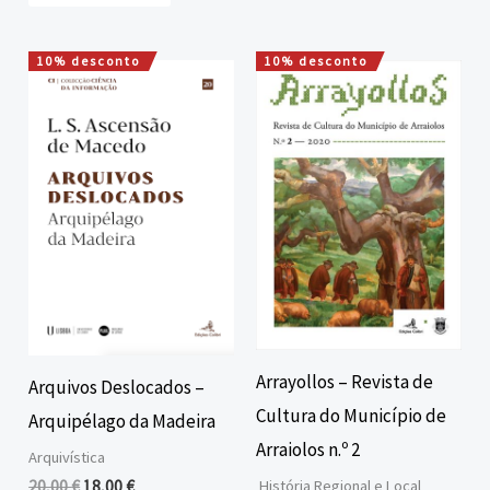
10% desconto
10% desconto
O
O
O
O
preço
preço
preço
preço
original
atual
original
atual
era:
é:
era:
é:
20,00 €.
18,00 €.
15,00 €.
13,50 €.
Arrayollos – Revista de
Arquivos Deslocados –
Cultura do Município de
Arquipélago da Madeira
Arraiolos n.º 2
Arquivística
20,00
€
18,00
€
História Regional e Local