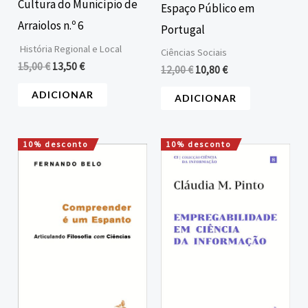
Cultura do Município de
Espaço Público em
Arraiolos n.º 6
Portugal
História Regional e Local
Ciências Sociais
15,00
€
13,50
€
12,00
€
10,80
€
ADICIONAR
ADICIONAR
10% desconto
10% desconto
O
O
O
O
preço
preço
preço
preço
original
atual
original
atual
era:
é:
era:
é:
15,00 €.
13,50 €.
12,00 €.
10,80 €.