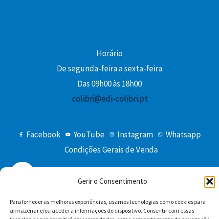
.
Horário
De segunda-feira a sexta-feira
Das 09h00 às 18h00
colibri@edi-colibri.pt
Facebook
YouTube
Instagram
Whatsapp
Condições Gerais de Venda
Gerir o Consentimento
Para fornecer as melhores experiências, usamos tecnologias como cookies para
armazenar e/ou aceder a informações do dispositivo. Consentir com essas