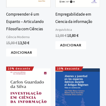
Compreender é um
Empregabilidade em
Espanto – Articulando
Ciencia da informação
Filosofia com Ciências
Arquivística
12,00
€
10,80
€
Ciência Moderna
15,00
€
13,50
€
ADICIONAR
ADICIONAR
10% desconto
10% desconto
O
O
O
O
preço
preço
preço
preço
original
atual
original
atual
era:
é:
era:
é:
15,00 €.
13,00 €.
12,00 €.
10,80 €.