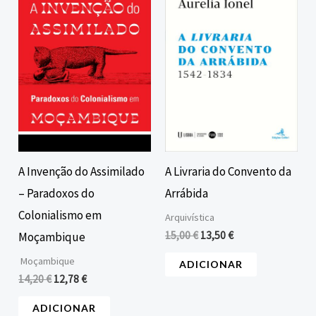
era:
é:
era:
é:
14,20 €.
12,78 €.
15,00 €.
13,50 €.
A Invenção do Assimilado
A Livraria do Convento da
– Paradoxos do
Arrábida
Colonialismo em
Arquivística
15,00
€
13,50
€
Moçambique
Moçambique
ADICIONAR
14,20
€
12,78
€
ADICIONAR