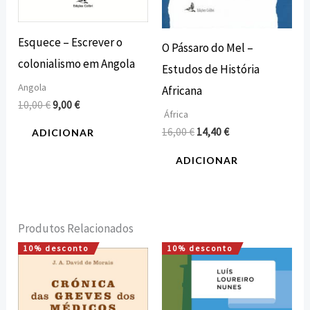
Esquece – Escrever o
O Pássaro do Mel –
colonialismo em Angola
Estudos de História
Angola
Africana
10,00
€
9,00
€
África
16,00
€
14,40
€
ADICIONAR
ADICIONAR
Produtos Relacionados
10% desconto
10% desconto
O
O
O
O
preço
preço
preço
preço
original
atual
original
atual
era:
é:
era:
é:
18,00 €.
16,20 €.
16,00 €.
14,40 €.