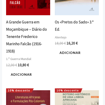
A Grande Guerra em
Os «Pretos do Sado» 3.ª
Moçambique – Diário do
Ed.
Tenente Frederico
Alentejo
18,00
€
16,20
€
Marinho Falcão (1916-
1918)
ADICIONAR
1.ª Guerra Mundial
12,00
€
10,80
€
ADICIONAR
10% desconto
10% desconto
O
O
O
O
preço
preço
preço
preço
original
atual
original
atual