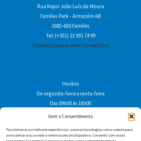
Rua Major João Luís de Moura
Famões Park - Armazém AB
1685-650 Famões
Tel: (+351) 21 931 74 99
Chamada para a rede fixa nacional
Horário
De segunda-feira a sexta-feira
Das 09h00 às 18h00
colibri@edi-colibri.pt
Gerir o Consentimento
Para fornecer as melhores experiências, usamos tecnologias como cookies para
Facebook
YouTube
Instagram
Whatsapp
armazenar e/ou aceder a informações do dispositivo. Consentir com essas
tecnologias nos permitirá processar dados, como comportamento de