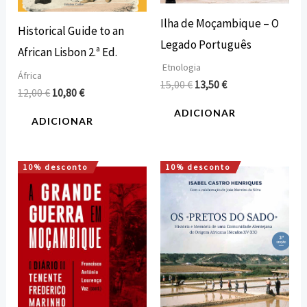
Ilha de Moçambique – O
Historical Guide to an
Legado Português
African Lisbon 2.ª Ed.
Etnologia
África
15,00
€
13,50
€
12,00
€
10,80
€
ADICIONAR
ADICIONAR
10% desconto
10% desconto
O
O
O
O
preço
preço
preço
preço
original
atual
original
atual
era:
é:
era:
é:
12,00 €.
10,80 €.
18,00 €.
16,20 €.