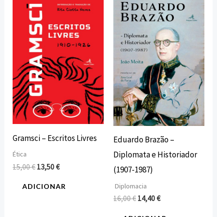
preço
preço
preço
preço
original
atual
original
atual
era:
é:
era:
é:
15,00 €.
13,50 €.
16,00 €.
14,40 €.
Gramsci – Escritos Livres
Eduardo Brazão –
Diplomata e Historiador
Ética
15,00
€
13,50
€
(1907-1987)
Diplomacia
ADICIONAR
16,00
€
14,40
€