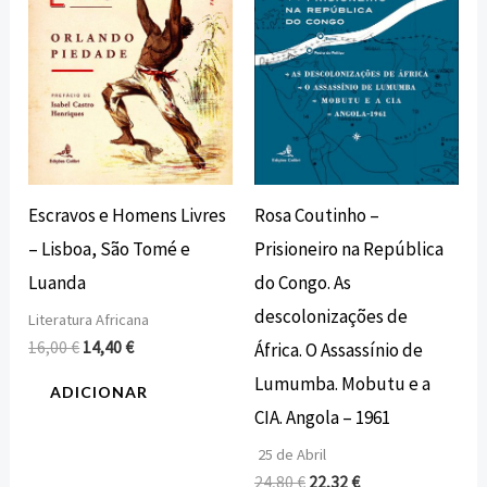
Escravos e Homens Livres
Rosa Coutinho –
– Lisboa, São Tomé e
Prisioneiro na República
Luanda
do Congo. As
descolonizações de
Literatura Africana
16,00
€
14,40
€
África. O Assassínio de
Lumumba. Mobutu e a
ADICIONAR
CIA. Angola – 1961
25 de Abril
24,80
€
22,32
€