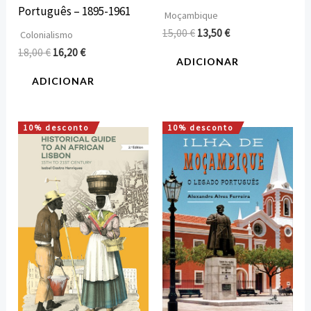
Português – 1895-1961
Moçambique
15,00
€
13,50
€
Colonialismo
18,00
€
16,20
€
ADICIONAR
ADICIONAR
10% desconto
10% desconto
O
O
O
O
preço
preço
preço
preço
original
atual
original
atual
era:
é:
era:
é:
12,00 €.
10,80 €.
15,00 €.
13,50 €.