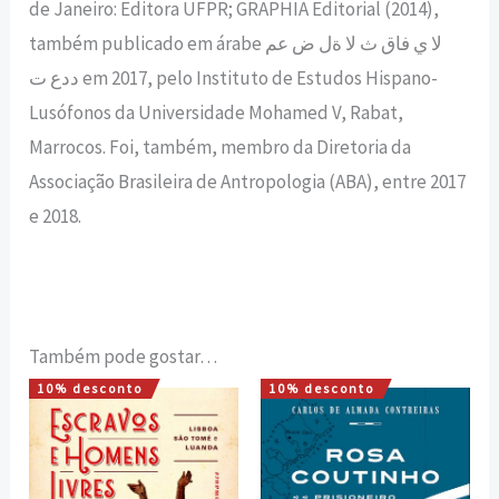
de Janeiro: Editora UFPR; GRAPHIA Editorial (2014),
também publicado em árabe لا ي فاق ث لا ةل ض عم
ددع ت em 2017, pelo Instituto de Estudos Hispano-
Lusófonos da Universidade Mohamed V, Rabat,
Marrocos. Foi, também, membro da Diretoria da
Associação Brasileira de Antropologia (ABA), entre 2017
e 2018.
Também pode gostar…
10% desconto
10% desconto
O
O
O
O
preço
preço
preço
preço
original
atual
original
atual
era:
é:
era:
é:
16,00 €.
14,40 €.
24,80 €.
22,32 €.