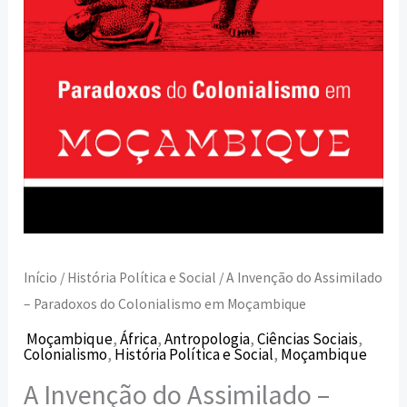
em
Moçambique
Início
/
História Política e Social
/ A Invenção do Assimilado
– Paradoxos do Colonialismo em Moçambique
Moçambique
,
África
,
Antropologia
,
Ciências Sociais
,
Colonialismo
,
História Política e Social
,
Moçambique
A Invenção do Assimilado –