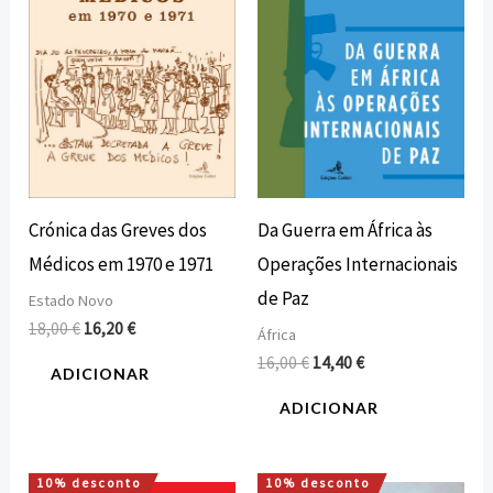
Crónica das Greves dos
Da Guerra em África às
Médicos em 1970 e 1971
Operações Internacionais
de Paz
Estado Novo
18,00
€
16,20
€
África
16,00
€
14,40
€
ADICIONAR
ADICIONAR
10% desconto
10% desconto
O
O
O
O