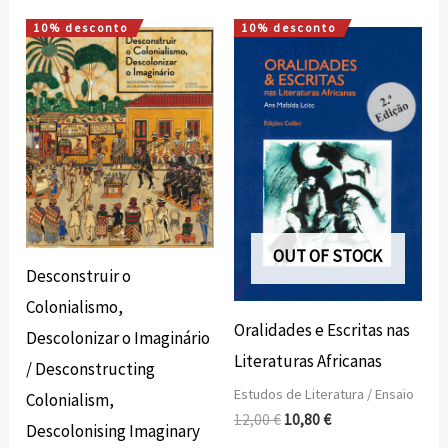
10% desconto
10% desconto
O
O
O
O
preço
preço
preço
preço
original
atual
original
atual
era:
é:
era:
é:
40,00 €.
36,00 €.
12,00 €.
10,80 €.
OUT OF STOCK
Desconstruir o
Colonialismo,
Oralidades e Escritas nas
Descolonizar o Imaginário
Literaturas Africanas
/ Desconstructing
Estudos de Literatura / Ensaio
Colonialism,
12,00
€
10,80
€
Descolonising Imaginary