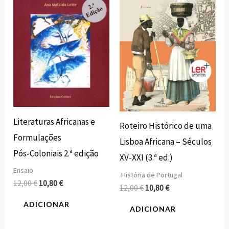
era:
é:
era:
é:
12,00 €.
10,80 €.
12,00 €.
10,80 €.
Literaturas Africanas e
Roteiro Histórico de uma
Formulações
Lisboa Africana – Séculos
Pós‑Coloniais 2.ª edição
XV-XXI (3.ª ed.)
Ensaio
História de Portugal
12,00
€
10,80
€
12,00
€
10,80
€
ADICIONAR
ADICIONAR