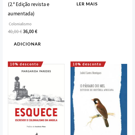
(2.ª Edição revista e
LER MAIS
aumentada)
Colonialismo
40,00
€
36,00
€
ADICIONAR
10% desconto
10% desconto
O
O
O
O
preço
preço
preço
preço
original
atual
original
atual
era:
é:
era:
é:
10,00 €.
9,00 €.
16,00 €.
14,40 €.