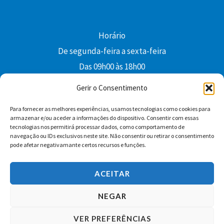
Horário
De segunda-feira a sexta-feira
Das 09h00 às 18h00
colibri@edi-colibri.pt
Gerir o Consentimento
Para fornecer as melhores experiências, usamos tecnologias como cookies para
Facebook
YouTube
Instagram
Whatsapp
armazenar e/ou aceder a informações do dispositivo. Consentir com essas
tecnologias nos permitirá processar dados, como comportamento de
Condições Gerais de Venda
navegação ou IDs exclusivos neste site. Não consentir ou retirar o consentimento
pode afetar negativamante certos recursos e funções.
ACEITAR
NEGAR
VER PREFERÊNCIAS
Copyright © 2026 Edições Colibri