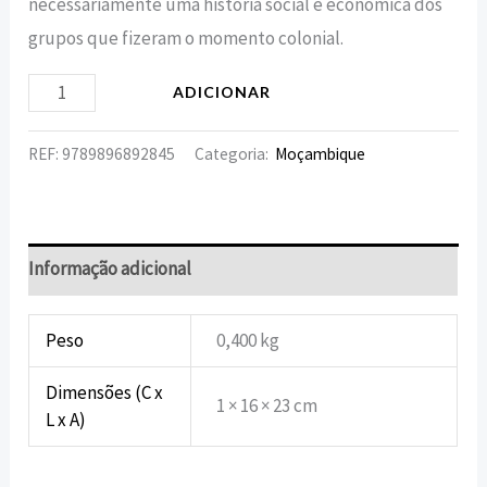
necessariamente uma história social e económica dos
grupos que fizeram o momento colonial.
ADICIONAR
REF:
9789896892845
Categoria:
Moçambique
Informação adicional
Peso
0,400 kg
Dimensões (C x
1 × 16 × 23 cm
L x A)