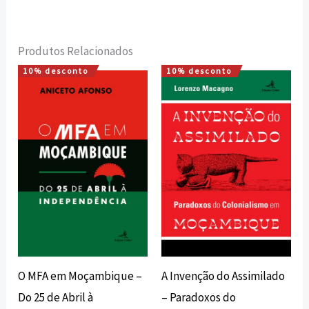
Produtos Relacionados
10% desconto
10% desconto
O
O
O
O
preço
preço
preço
preço
original
atual
original
atual
era:
é:
era:
é:
20,00 €.
18,00 €.
14,20 €.
12,78 €.
O MFA em Moçambique –
A Invenção do Assimilado
Do 25 de Abril à
– Paradoxos do