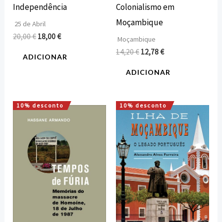
Independência
Colonialismo em
Moçambique
25 de Abril
20,00
€
18,00
€
Moçambique
14,20
€
12,78
€
ADICIONAR
ADICIONAR
10% desconto
10% desconto
O
O
O
O
preço
preço
preço
preço
original
atual
original
atual
era:
é:
era:
é:
12,00 €.
10,80 €.
15,00 €.
13,50 €.