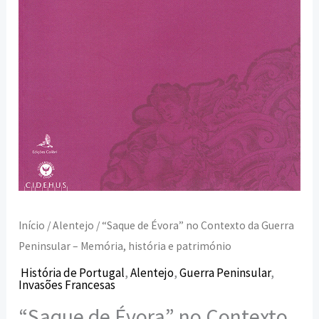
-
Memória,
história
e
património
Início
/
Alentejo
/ “Saque de Évora” no Contexto da Guerra
Peninsular – Memória, história e património
História de Portugal
,
Alentejo
,
Guerra Peninsular
,
Invasões Francesas
“Saque de Évora” no Contexto