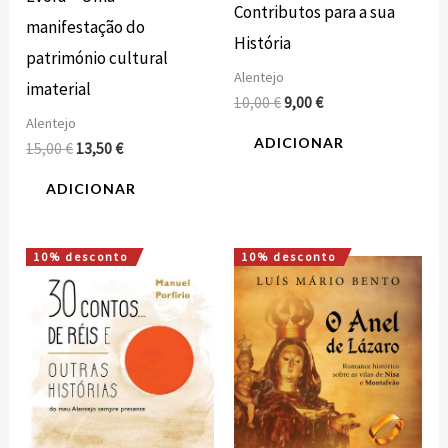
Contributos para a sua
manifestação do
História
património cultural
Alentejo
imaterial
10,00
€
9,00
€
Alentejo
ADICIONAR
15,00
€
13,50
€
ADICIONAR
10% desconto
10% desconto
O
O
O
O
preço
preço
preço
preço
original
atual
original
atual
era:
é:
era:
é:
12,00 €.
10,80 €.
15,00 €.
13,50 €.