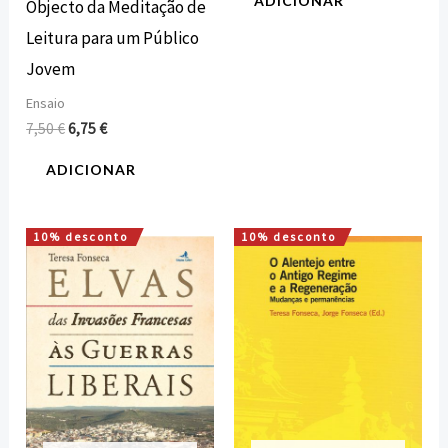
ADICIONAR
Objecto da Meditação de
Leitura para um Público
Jovem
Ensaio
7,50
€
6,75
€
ADICIONAR
10% desconto
10% desconto
O
O
O
O
preço
preço
preço
preço
original
atual
original
atual
era:
é:
era:
é:
12,00 €.
10,80 €.
15,00 €.
13,50 €.