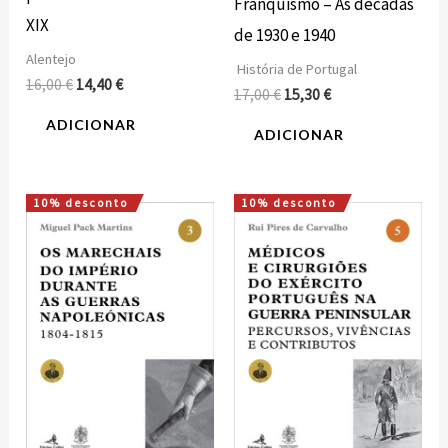
Franquismo – As décadas
XIX
de 1930 e 1940
Alentejo
História de Portugal
16,00
€
14,40
€
17,00
€
15,30
€
ADICIONAR
ADICIONAR
10% desconto
10% desconto
O
O
O
O
preço
preço
preço
preço
original
atual
original
atual
era:
é:
era:
é:
18,00 €.
16,20 €.
22,00 €.
19,80 €.