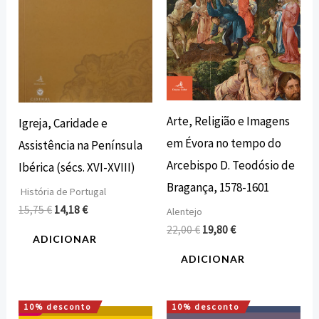
Arte, Religião e Imagens
Igreja, Caridade e
em Évora no tempo do
Assistência na Península
Arcebispo D. Teodósio de
Ibérica (sécs. XVI-XVIII)
Bragança, 1578-1601
História de Portugal
15,75
€
14,18
€
Alentejo
22,00
€
19,80
€
ADICIONAR
ADICIONAR
10% desconto
10% desconto
O
O
O
O