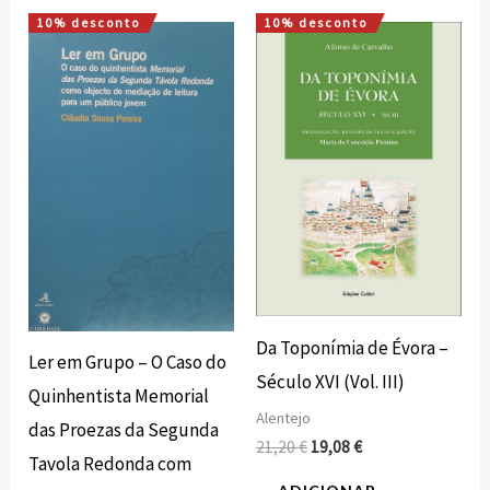
10% desconto
10% desconto
O
O
O
O
preço
preço
preço
preço
original
atual
original
atual
era:
é:
era:
é:
7,50 €.
6,75 €.
21,20 €.
19,08 €.
Da Toponímia de Évora –
Ler em Grupo – O Caso do
Século XVI (Vol. III)
Quinhentista Memorial
Alentejo
das Proezas da Segunda
21,20
€
19,08
€
Tavola Redonda com