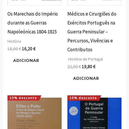
Os Marechais do Império
Médicos e Cirurgiões do
durante as Guerras
Exércitos Português na
Napoleónicas 1804-1815
Guerra Peninsular –
Percursos, Vivências e
História
18,00
€
16,20
€
Contributos
História de Portugal
ADICIONAR
22,00
€
19,80
€
ADICIONAR
10% desconto
10% desconto
O
O
O
O
preço
preço
preço
preço
original
atual
original
atual
era:
é:
era:
é:
22,00 €.
19,80 €.
11,50 €.
10,35 €.