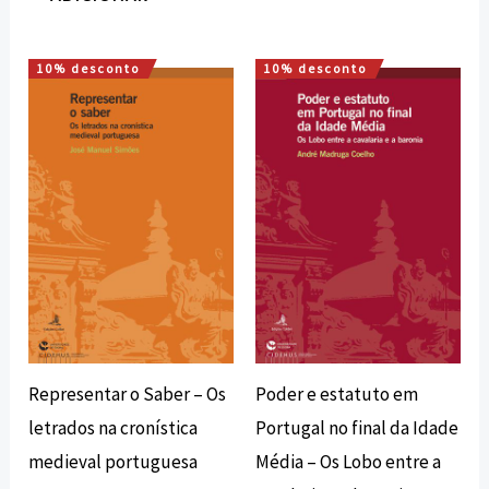
10% desconto
10% desconto
O
O
O
O
preço
preço
preço
preço
original
atual
original
atual
era:
é:
era:
é:
13,00 €.
11,70 €.
12,00 €.
10,80 €.
Representar o Saber – Os
Poder e estatuto em
letrados na cronística
Portugal no final da Idade
medieval portuguesa
Média – Os Lobo entre a