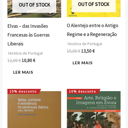
OUT OF STOCK
OUT OF STOCK
O Alentejo entre o Antigo
Elvas – das Invasões
Regime e a Regeneração
Francesas às Guerras
Liberais
História de Portugal
15,00
€
13,50
€
História de Portugal
12,00
€
10,80
€
LER MAIS
LER MAIS
10% desconto
10% desconto
O
O
O
O
preço
preço
preço
preço
original
atual
original
atual
era:
é:
era:
é:
15,75 €.
14,18 €.
22,00 €.
19,80 €.