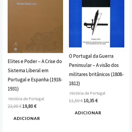
O Portugal da Guerra
Elites e Poder – A Crise do
Peninsular – A visão dos
Sistema Liberal em
militares britânicos (1808-
Portugal e Espanha (1918-
1812)
1931)
História de Portugal
História de Portugal
11,50
€
10,35
€
22,00
€
19,80
€
ADICIONAR
ADICIONAR