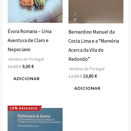
Évora Romana – Uma
Bernardino Manuel da
Aventura de Claro e
Costa Lima e a “Memória
Nepociano
Acerca da Vila do
Redondo”
História de Portugal
10,00
€
9,00
€
História de Portugal
12,00
€
10,80
€
ADICIONAR
ADICIONAR
10% desconto
O
O
preço
preço
original
atual
era:
é: