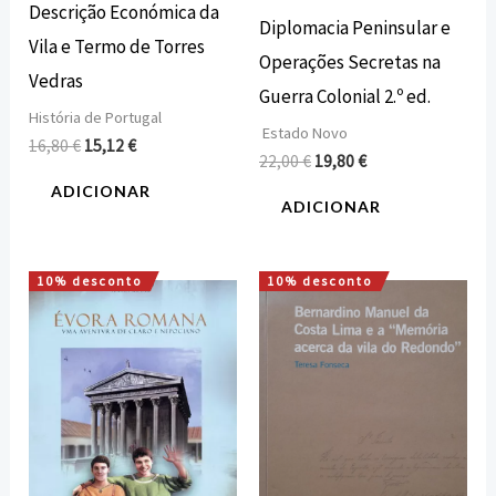
Descrição Económica da
Diplomacia Peninsular e
Vila e Termo de Torres
Operações Secretas na
Vedras
Guerra Colonial 2.º ed.
História de Portugal
Estado Novo
16,80
€
15,12
€
22,00
€
19,80
€
ADICIONAR
ADICIONAR
10% desconto
10% desconto
O
O
O
O
preço
preço
preço
preço
original
atual
original
atual
era:
é:
era:
é:
10,00 €.
9,00 €.
12,00 €.
10,80 €.