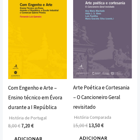
preço
preço
preço
preço
original
atual
original
atual
era:
é:
era:
é:
8,00 €.
7,20 €.
15,00 €.
13,50 €.
Arte Poética e Cortesania
Com Engenho e Arte –
– O Cancioneiro Geral
Ensino técnico em Évora
revisitado
durante a I República
História Comparada
História de Portugal
15,00
€
13,50
€
8,00
€
7,20
€
ADICIONAR
ADICIONAR