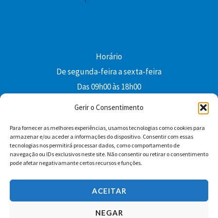
Horário
De segunda-feira a sexta-feira
Das 09h00 às 18h00
colibri@edi-colibri.pt
Gerir o Consentimento
Para fornecer as melhores experiências, usamos tecnologias como cookies para
Facebook
YouTube
Instagram
Whatsapp
armazenar e/ou aceder a informações do dispositivo. Consentir com essas
tecnologias nos permitirá processar dados, como comportamento de
Condições Gerais de Venda
navegação ou IDs exclusivos neste site. Não consentir ou retirar o consentimento
pode afetar negativamante certos recursos e funções.
ACEITAR
NEGAR