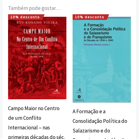
Também pode gostar…
10% desconto
10% desconto
O
O
O
O
preço
preço
preço
preço
original
atual
original
atual
era:
é:
era:
é:
16,00 €.
14,40 €.
17,00 €.
15,30 €.
Campo Maior no Centro
A Formação e a
de um Conflito
Consolidação Política do
Internacional – nas
Salazarismo e do
primeiras décadas do séc.