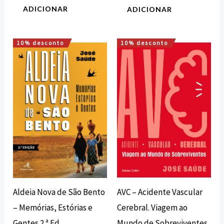
ADICIONAR
ADICIONAR
10% desconto
10% desconto
O
O
O
O
preço
preço
preço
preço
original
atual
original
atual
era:
é:
era:
é:
16,00 €.
14,40 €.
20,00 €.
18,00 €.
AVC – Acidente Vascular
Aldeia Nova de São Bento
Cerebral. Viagem ao
– Memórias, Estórias e
Mundo de Sobreviventes
Gentes 2.ª Ed.