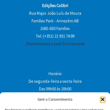
Edições Colibri
Rua Major João Luís de Moura
Famões Park - Armazém AB
1685-650 Famões
Tel: (+351) 21 931 74 99
Chamada para a rede fixa nacional
Horário
De segunda-feira a sexta-feira
Das 09h00 às 18h00
colibri@edi-colibri.pt
Gerir o Consentimento
Para fornecer as melhores experiências, usamos tecnologias como cookies para