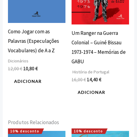
Como Jogar com as
Um Ranger na Guerra
Palavras (Especulações
Colonial – Guiné Bissau
Vocabulares) de A a Z
1973-1974 – Memórias de
Dicionários
GABU
12,00
€
10,80
€
História de Portugal
16,00
€
14,40
€
ADICIONAR
ADICIONAR
Produtos Relacionados
10% desconto
10% desconto
O
O
O
O