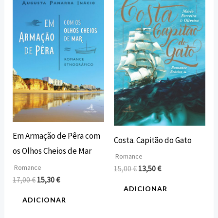
preço
preço
preço
preço
original
atual
original
atual
era:
é:
era:
é:
17,00 €.
15,30 €.
15,00 €.
13,50 €.
Em Armação de Pêra com
Costa. Capitão do Gato
os Olhos Cheios de Mar
Romance
Romance
15,00
€
13,50
€
17,00
€
15,30
€
ADICIONAR
ADICIONAR