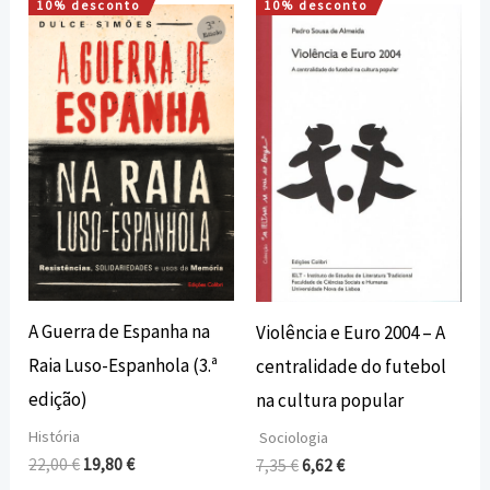
10% desconto
10% desconto
O
O
O
O
preço
preço
preço
preço
original
atual
original
atual
era:
é:
era:
é:
22,00 €.
19,80 €.
7,35 €.
6,62 €.
A Guerra de Espanha na
Violência e Euro 2004 – A
Raia Luso-Espanhola (3.ª
centralidade do futebol
edição)
na cultura popular
História
Sociologia
22,00
€
19,80
€
7,35
€
6,62
€