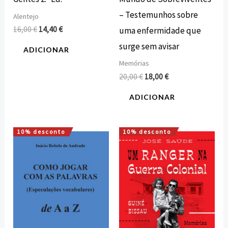
– Testemunhos sobre
Alentejo
16,00
€
14,40
€
uma enfermidade que
surge sem avisar
ADICIONAR
Memórias
20,00
€
18,00
€
ADICIONAR
10% desconto
10% desconto
O
O
O
O
preço
preço
preço
preço
original
atual
original
atual
era:
é:
era:
é:
12,00 €.
10,80 €.
16,00 €.
14,40 €.