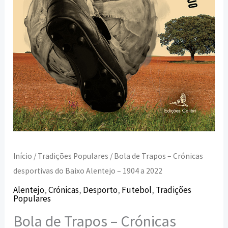
Alentejo
–
1904
a
2022
Início
/
Tradições Populares
/ Bola de Trapos – Crónicas
desportivas do Baixo Alentejo – 1904 a 2022
Alentejo
,
Crónicas
,
Desporto
,
Futebol
,
Tradições
Populares
Bola de Trapos – Crónicas