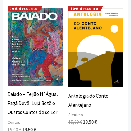
10% desconto
10% desconto
O
O
O
O
preço
preço
preço
preço
original
atual
original
atual
era:
é:
era:
é:
15,00 €.
13,50 €.
15,00 €.
13,50 €.
Baiado – Feijão N´Água,
Antologia do Conto
Pagá Devê, Lujá Botê e
Alentejano
Outros Contos de se Ler
Alentejo
15,00
€
13,50
€
Contos
15,00
€
13,50
€