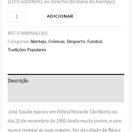
[LUÍS GODINHO, ex-director do Diário do Alentejo]
ADICIONAR
REF:
9789895662302
Categorias:
Alentejo
,
Crónicas
,
Desporto
,
Futebol
,
Tradições Populares
Descrição
Informação adicional
José Saúde nasceu em Aldeia Nova de São Bento no
dia 23 de novembro de 1950. Ainda muito jovem, e sem
nunca renegar as suas origens, fez da cidade de Beja a