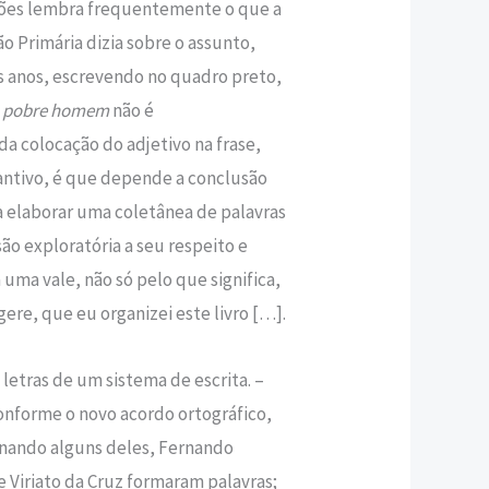
ções lembra frequentemente o que a
o Primária dizia sobre o assunto,
 anos, escrevendo no quadro preto,
 pobre homem
não é
da colocação do adjetivo na frase,
antivo, é que depende a conclusão
ra elaborar uma coletânea de palavras
o exploratória a seu respeito e
 uma vale, não só pelo que significa,
re, que eu organizei este livro […].
letras de um sistema de escrita. –
onforme o novo acordo ortográfico,
inando alguns deles, Fernando
 Viriato da Cruz formaram palavras;