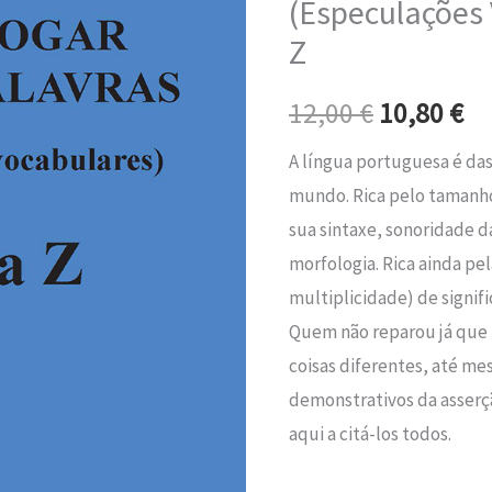
(Especulações 
era:
é:
as
Z
Palavras
12,00 €.
10
(Especulações
12,00
€
10,80
€
Vocabulares)
de
A língua portuguesa é das
A
mundo. Rica pelo tamanho
a
sua sintaxe, sonoridade d
Z
morfologia. Rica ainda pe
multiplicidade) de signi
Quem não reparou já que
coisas diferentes, até m
demonstrativos da asserç
aqui a citá-los todos.