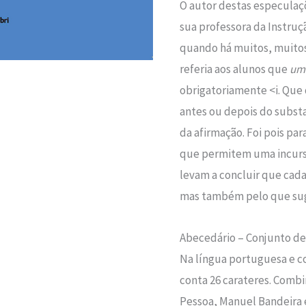
O autor destas especula
sua professora da Instruçã
quando há muitos, muitos
referia aos alunos que
um
obrigatoriamente <i. Que 
antes ou depois do subst
da afirmação. Foi pois pa
que permitem uma incursã
levam a concluir que cada
mas também pelo que suge
Abecedário – Conjunto de 
Na língua portuguesa e c
conta 26 carateres. Comb
Pessoa, Manuel Bandeira e