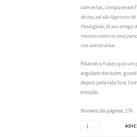
com estas, compuseram f
do teu sal são lágrimas de
Pasárgada, lá sou amigo d
mesmo como os seus panos,
nos outros anos
.
Palavras e frases que um 
angolano decoram, guard
depois pela vida fora. Co
emoção.
Número de páginas: 276
ADI