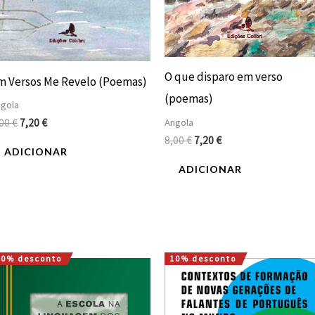
O que disparo em verso
m Versos Me Revelo (Poemas)
(poemas)
gola
Angola
,00
€
7,20
€
8,00
€
7,20
€
ADICIONAR
ADICIONAR
10% desconto
10% desconto
O
O
O
O
preço
preço
preço
preço
original
atual
original
atual
era:
é:
era:
é: