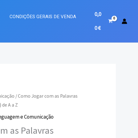
0,0
A
CONDIÇÕES GERAIS DE VENDA
0
€
icação
/ Como Jogar com as Palavras
 de A a Z
eço
nguagem e Comunicação
ual
m as Palavras