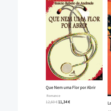
O
O
preço
preço
original
atual
era:
é:
12,60 €.
11,34 €.
Que Nem uma Flor por Abrir
Romance
12,60
€
11,34
€
L