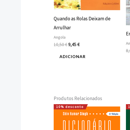
Quando as Rolas Deixam de
Arrulhar
E
Angola
An
10,50
€
9,45
€
8
ADICIONAR
Produtos Relacionados
10% desconto
O
O
preço
preço
original
atual
era:
é: