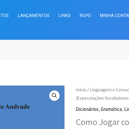
CTOS
LANÇAMENTOS
LINKS
RGPD
MINHA CONT
Quantidade
Início
/
Linguagem e Comun
O
O
de
(Especulações Vocabulares)
preço
pr
Como
Dicionários
,
Gramática
,
Li
Jogar
original
at
Como Jogar co
com