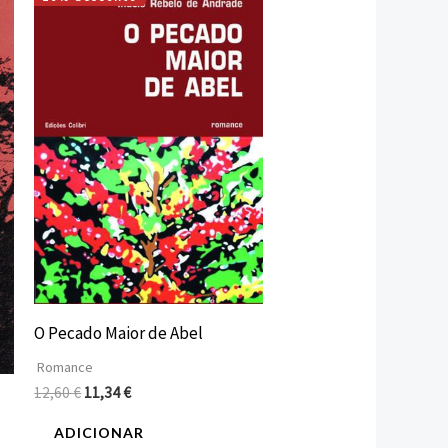
O
O
preço
preço
original
atual
era:
é:
12,60 €.
11,34 €.
O Pecado Maior de Abel
Romance
12,60
€
11,34
€
ADICIONAR