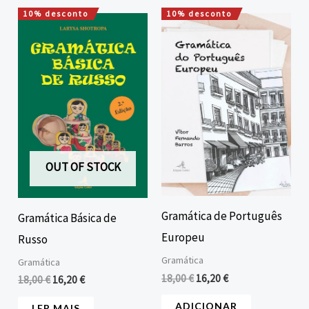
10% desconto
10% desconto
O
O
O
O
preço
preço
preço
preço
original
atual
original
atual
era:
é:
era:
é:
18,00 €.
16,20 €.
18,00 €.
16,20 €.
OUT OF STOCK
Gramática de Português
Gramática Básica de
Europeu
Russo
Gramática
Gramática
18,00
€
16,20
€
18,00
€
16,20
€
ADICIONAR
LER MAIS