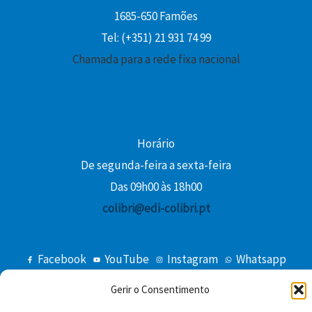
0
1685-650 Famões
0
Tel: (+351) 21 931 74 99
Chamada para a rede fixa nacional
€
.
Horário
De segunda-feira a sexta-feira
Das 09h00 às 18h00
colibri@edi-colibri.pt
Facebook
YouTube
Instagram
Whatsapp
Condições Gerais de Venda
Gerir o Consentimento