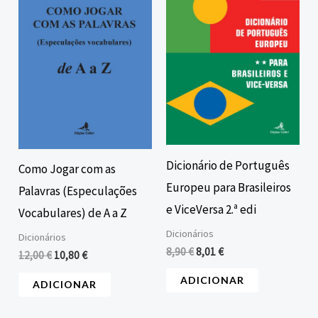
era:
é:
era:
é:
12,00 €.
10,80 €.
8,90 €.
8,01 €.
Dicionário de Português
Como Jogar com as
Europeu para Brasileiros
Palavras (Especulações
e ViceVersa 2.ª edi
Vocabulares) de A a Z
Dicionários
Dicionários
8,90
€
8,01
€
12,00
€
10,80
€
ADICIONAR
ADICIONAR