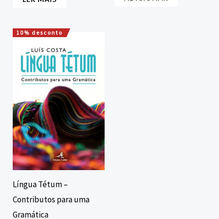
10% desconto
O
O
preço
preço
original
atual
era:
é:
10,00 €.
9,00 €.
Língua Tétum –
Contributos para uma
Gramática