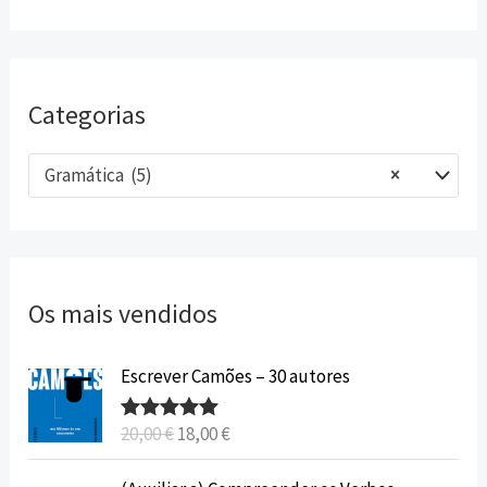
Categorias
Gramática (5)
×
Os mais vendidos
O
O
Escrever Camões – 30 autores
p
p
r
r
20,00
€
18,00
€
Avaliação
e
e
5.00
de 5
ç
ç
O
O