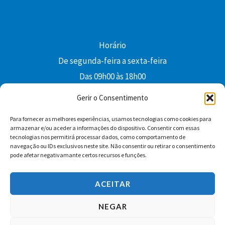
Horário
De segunda-feira a sexta-feira
Das 09h00 às 18h00
colibri@edi-colibri.pt
Gerir o Consentimento
Para fornecer as melhores experiências, usamos tecnologias como cookies para
Facebook
YouTube
Instagram
Whatsapp
armazenar e/ou aceder a informações do dispositivo. Consentir com essas
tecnologias nos permitirá processar dados, como comportamento de
Condições Gerais de Venda
navegação ou IDs exclusivos neste site. Não consentir ou retirar o consentimento
pode afetar negativamante certos recursos e funções.
ACEITAR
NEGAR