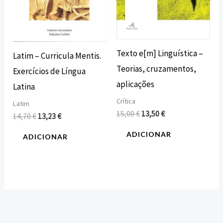
Texto e[m] Linguística –
Latim – Curricula Mentis.
Teorias, cruzamentos,
Exercícios de Língua
aplicações
Latina
Crítica
Latim
15,00
€
13,50
€
14,70
€
13,23
€
ADICIONAR
ADICIONAR