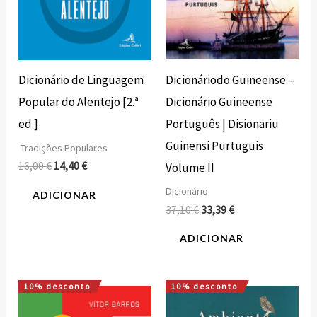
Dicionáriodo Guineense –
Dicionário de Linguagem
Dicionário Guineense
Popular do Alentejo [2.ª
Português | Disionariu
ed.]
Guinensi Purtuguis
Tradições Populares
16,00
€
14,40
€
Volume II
Dicionário
ADICIONAR
37,10
€
33,39
€
ADICIONAR
10% desconto
10% desconto
O
O
O
O
preço
preço
preço
preço