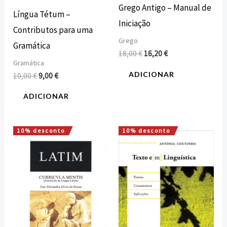
Grego Antigo – Manual de
Língua Tétum –
Iniciação
Contributos para uma
Grego
Gramática
18,00
€
16,20
€
Gramática
ADICIONAR
10,00
€
9,00
€
ADICIONAR
10% desconto
10% desconto
O
O
O
O
preço
preço
preço
preço
original
atual
original
atual
era:
é:
era:
é:
14,70 €.
13,23 €.
15,00 €.
13,50 €.