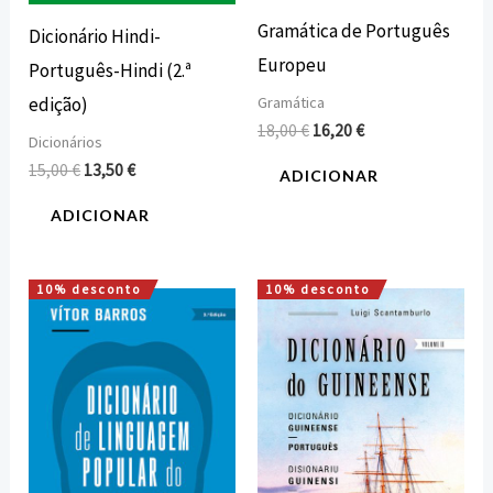
Gramática de Português
Dicionário Hindi-
Europeu
Português-Hindi (2.ª
Gramática
edição)
18,00
€
16,20
€
Dicionários
15,00
€
13,50
€
ADICIONAR
ADICIONAR
10% desconto
10% desconto
O
O
O
O
preço
preço
preço
preço
original
atual
original
atual
era:
é:
era:
é:
16,00 €.
14,40 €.
37,10 €.
33,39 €.