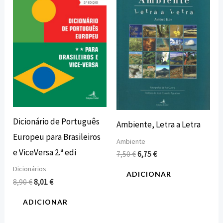
original
atual
original
atual
era:
é:
era:
é:
8,90 €.
8,01 €.
7,50 €.
6,75 €.
Dicionário de Português
Ambiente, Letra a Letra
Europeu para Brasileiros
Ambiente
e ViceVersa 2.ª edi
7,50
€
6,75
€
Dicionários
ADICIONAR
8,90
€
8,01
€
ADICIONAR