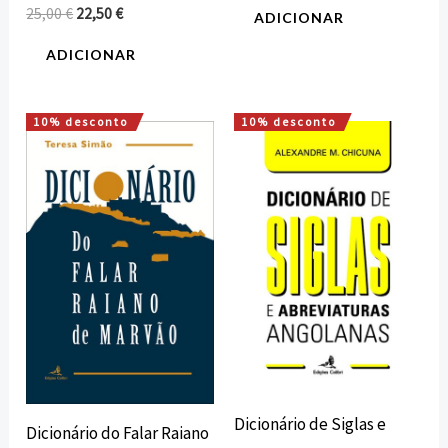
25,00
€
22,50
€
ADICIONAR
ADICIONAR
10% desconto
10% desconto
O
O
O
O
preço
preço
preço
preço
original
atual
original
atual
era:
é:
era:
é:
12,00 €.
10,80 €.
5,00 €.
4,50 €.
Dicionário de Siglas e
Dicionário do Falar Raiano