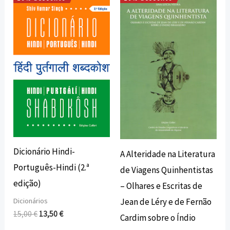
O
O
O
O
preço
preço
preço
preço
original
atual
original
atual
era:
é:
era:
é:
15,00 €.
13,50 €.
8,40 €.
7,56 €.
Dicionário Hindi-
A Alteridade na Literatura
Português-Hindi (2.ª
de Viagens Quinhentistas
edição)
– Olhares e Escritas de
Dicionários
Jean de Léry e de Fernão
15,00
€
13,50
€
Cardim sobre o Índio