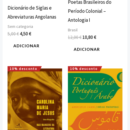
Poetas Brasileiros do
Dicionário de Siglas e
Período Colonial –
Abreviaturas Angolanas
Antologia I
Sem categoria
Brasil
5,00
€
4,50
€
12,00
€
10,80
€
ADICIONAR
ADICIONAR
10% desconto
10% desconto
O
O
O
O
preço
preço
preço
preço
original
atual
original
atual
era:
é:
era:
é:
12,00 €.
10,80 €.
28,00 €.
25,20 €.