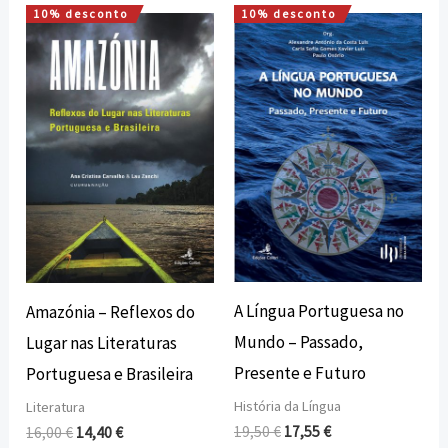
10% desconto
10% desconto
O
O
O
O
preço
preço
preço
preço
original
atual
original
atual
era:
é:
era:
é:
16,00 €.
14,40 €.
19,50 €.
17,55 €.
A Língua Portuguesa no
Amazónia – Reflexos do
Mundo – Passado,
Lugar nas Literaturas
Presente e Futuro
Portuguesa e Brasileira
História da Língua
Literatura
19,50
€
17,55
€
16,00
€
14,40
€