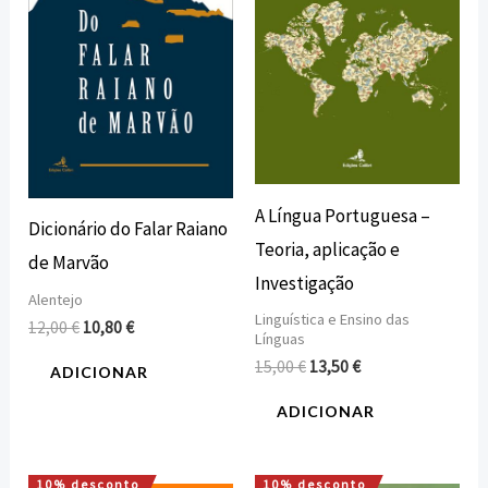
A Língua Portuguesa –
Dicionário do Falar Raiano
Teoria, aplicação e
de Marvão
Investigação
Alentejo
Linguística e Ensino das
12,00
€
10,80
€
Línguas
15,00
€
13,50
€
ADICIONAR
ADICIONAR
10% desconto
10% desconto