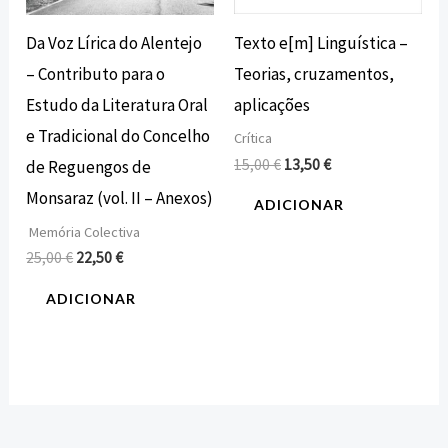
Texto e[m] Linguística –
Da Voz Lírica do Alentejo
Teorias, cruzamentos,
– Contributo para o
aplicações
Estudo da Literatura Oral
e Tradicional do Concelho
Crítica
15,00
€
13,50
€
de Reguengos de
Monsaraz (vol. II – Anexos)
ADICIONAR
Memória Colectiva
25,00
€
22,50
€
ADICIONAR