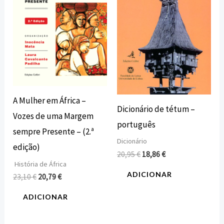
A Mulher em África –
Dicionário de tétum –
Vozes de uma Margem
português
sempre Presente – (2.ª
Dicionário
edição)
20,95
€
18,86
€
História de África
ADICIONAR
23,10
€
20,79
€
ADICIONAR