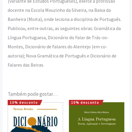
(variante de Estudos Portugueses), exerce
a profissão
docente na Escola Mouzinho da Silveira, na Baixa da
Banheira
(Moita), onde leciona a disciplina de Português.
Publicou, entre outras, as
seguintes obras: Gramática da
Língua Portuguesa, Dicionário do Falar de
Trás-os-
Montes, Dicionário de Falares do Alentejo (em co-
autoria); Nova
Gramática de Português e Dicionário de
Falares das Beiras
.
Também pode gostar…
10% desconto
10% desconto
O
O
O
O
preço
preço
preço
preço
original
atual
original
atual
era:
é:
era:
é:
12,00 €.
10,80 €.
15,00 €.
13,50 €.