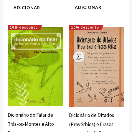
ADICIONAR
ADICIONAR
10% desconto
10% desconto
O
O
O
O
preço
preço
preço
preço
original
atual
original
atual
era:
é:
era:
é:
20,00 €.
18,00 €.
18,00 €.
16,20 €.
Dicionário do Falar de
Dicionário de Ditados
Trás-os-Montes e Alto
(Provérbios) e Frases