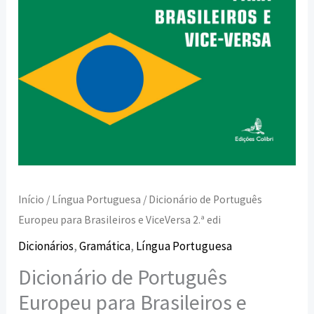
2.ª
edi
Início
/
Língua Portuguesa
/ Dicionário de Português
Europeu para Brasileiros e ViceVersa 2.ª edi
Dicionários
,
Gramática
,
Língua Portuguesa
Dicionário de Português
Europeu para Brasileiros e