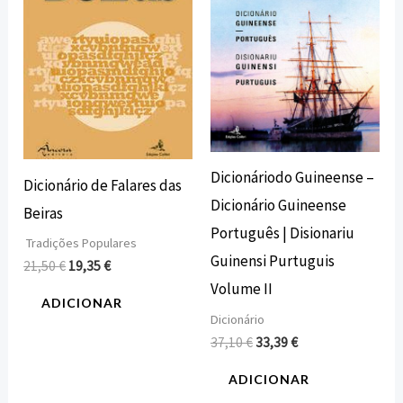
Dicionáriodo Guineense –
Dicionário de Falares das
Dicionário Guineense
Beiras
Português | Disionariu
Tradições Populares
Guinensi Purtuguis
21,50
€
19,35
€
Volume II
ADICIONAR
Dicionário
37,10
€
33,39
€
ADICIONAR