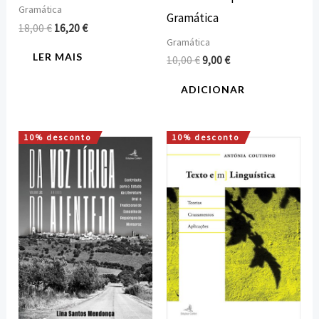
Gramática
Gramática
18,00
€
16,20
€
Gramática
LER MAIS
10,00
€
9,00
€
ADICIONAR
10% desconto
10% desconto
O
O
O
O
preço
preço
preço
preço
original
atual
original
atual
era:
é:
era:
é:
25,00 €.
22,50 €.
15,00 €.
13,50 €.