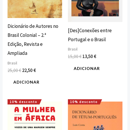
Dicionário de Autores no
[Des]Conexões entre
Brasil Colonial – 2.ª
Portugal e o Brasil
Edição, Revista e
Brasil
Ampliada
15,00
€
13,50
€
Brasil
ADICIONAR
25,00
€
22,50
€
ADICIONAR
10% desconto
10% desconto
O
O
O
O
preço
preço
preço
preço
original
atual
original
atual
era:
é:
era:
é:
23,10 €.
20,79 €.
20,95 €.
18,86 €.