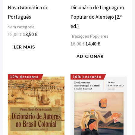
Nova Gramática de
Dicionário de Linguagem
Português
Popular do Alentejo [2.ª
ed.]
Sem categoria
15,00
€
13,50
€
Tradições Populares
16,00
€
14,40
€
LER MAIS
ADICIONAR
10% desconto
10% desconto
O
O
O
O
preço
preço
preço
preço
original
atual
original
atual
era:
é:
era:
é:
25,00 €.
22,50 €.
15,00 €.
13,50 €.