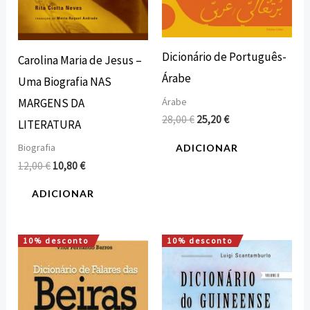
Dicionário de Português-
Carolina Maria de Jesus –
Árabe
Uma Biografia NAS
Árabe
MARGENS DA
28,00
€
25,20
€
LITERATURA
Biografia
ADICIONAR
12,00
€
10,80
€
ADICIONAR
10% desconto
10% desconto
O
O
O
O
preço
preço
preço
preço
original
atual
original
atual
era:
é:
era:
é:
21,50 €.
19,35 €.
37,10 €.
33,39 €.