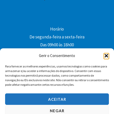
Horário
De segunda-feira a sexta-feira
Das 09h00 às 18h00
colibri@edi-colibri.pt
Gerir o Consentimento
Para fornecer as melhores experiências, usamos tecnologias como cookies para
Facebook
YouTube
Instagram
Whatsapp
armazenar e/ou aceder a informações do dispositivo. Consentir com essas
tecnologias nos permitirá processar dados, como comportamento de
Condições Gerais de Venda
navegação ou IDs exclusivos neste site. Não consentir ou retirar o consentimento
pode afetar negativamante certos recursos e funções.
ACEITAR
NEGAR