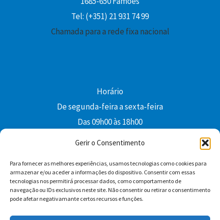
1685-650 Famões
Tel: (+351) 21 931 74 99
Chamada para a rede fixa nacional
Horário
De segunda-feira a sexta-feira
Das 09h00 às 18h00
colibri@edi-colibri.pt
Gerir o Consentimento
Para fornecer as melhores experiências, usamos tecnologias como cookies para
Facebook
YouTube
Instagram
Whatsapp
armazenar e/ou aceder a informações do dispositivo. Consentir com essas
tecnologias nos permitirá processar dados, como comportamento de
Condições Gerais de Venda
navegação ou IDs exclusivos neste site. Não consentir ou retirar o consentimento
pode afetar negativamante certos recursos e funções.