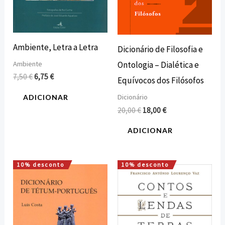
Ambiente, Letra a Letra
Dicionário de Filosofia e
Ontologia – Dialética e
Ambiente
7,50
€
6,75
€
Equívocos dos Filósofos
Dicionário
ADICIONAR
20,00
€
18,00
€
ADICIONAR
10% desconto
10% desconto
O
O
O
O
preço
preço
preço
preço
original
atual
original
atual
era:
é:
era:
é:
20,95 €.
18,86 €.
15,00 €.
13,50 €.