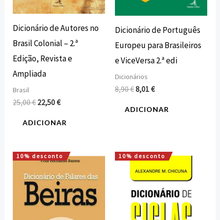
Dicionário de Autores no
Dicionário de Português
Brasil Colonial – 2.ª
Europeu para Brasileiros
Edição, Revista e
e ViceVersa 2.ª edi
Ampliada
Dicionários
8,90
€
8,01
€
Brasil
25,00
€
22,50
€
ADICIONAR
ADICIONAR
10% desconto
10% desconto
O
O
O
O
preço
preço
preço
preço
original
atual
original
atual
era:
é:
era:
é:
21,50 €.
19,35 €.
5,00 €.
4,50 €.