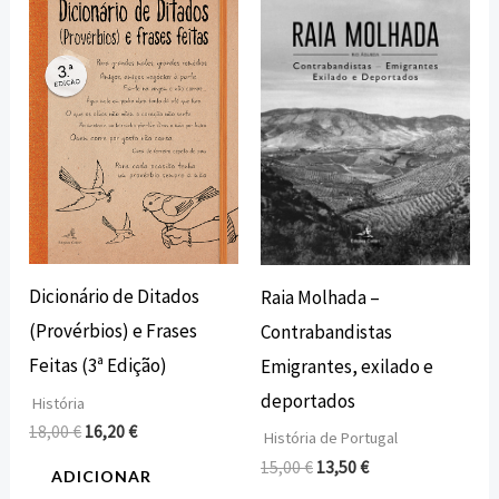
original
atual
original
atual
era:
é:
era:
é:
18,00 €.
16,20 €.
15,00 €.
13,50 €.
Dicionário de Ditados
Raia Molhada –
(Provérbios) e Frases
Contrabandistas
Feitas (3ª Edição)
Emigrantes, exilado e
deportados
História
18,00
€
16,20
€
História de Portugal
15,00
€
13,50
€
ADICIONAR