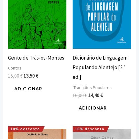
Gente de Trás-os-Montes
Dicionário de Linguagem
Popular do Alentejo [2.ª
Contos
15,00
€
13,50
€
ed.]
Tradições Populares
ADICIONAR
16,00
€
14,40
€
ADICIONAR
10% desconto
10% desconto
O
O
O
O
preço
preço
preço
preço