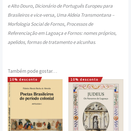
e Alto Douro
,
Dicionário de Português Europeu para
Brasileiros e vice-versa
,
Uma Aldeia Transmontana –
Morfologia Social de Fornos
,
Processos de
Referenciação em Lagoaça e Fornos: nomes próprios,
apelidos, formas de tratamento e alcunhas
.
Também pode gostar…
10% desconto
10% desconto
O
O
O
O
preço
preço
preço
preço
original
atual
original
atual
era:
é:
era:
é:
12,00 €.
10,80 €.
110,00 €.
99,00 €.