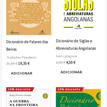
Dicionário de Siglas e
Dicionário de Falares das
Abreviaturas Angolanas
Beiras
Sem categoria
Tradições Populares
5,00
€
4,50
€
21,50
€
19,35
€
ADICIONAR
ADICIONAR
10% desconto
10% desconto
O
O
O
O
preço
preço
preço
preço
original
atual
original
atual
era:
é:
era:
é: