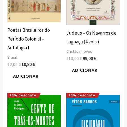
Poetas Brasileiros do
Judeus – Os Navarros de
Período Colonial –
Lagoaça (4 vols.)
Antologia I
Cristãos-novos
Brasil
110,00
€
99,00
€
12,00
€
10,80
€
ADICIONAR
ADICIONAR
10% desconto
10% desconto
O
O
O
O
preço
preço
preço
preço
original
atual
original
atual
era:
é:
era:
é:
15,00 €.
13,50 €.
16,00 €.
14,40 €.