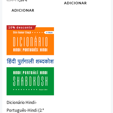
ADICIONAR
ADICIONAR
10% desconto
O
O
preço
preço
original
atual
era:
é:
15,00 €.
13,50 €.
Dicionário Hindi-
Português-Hindi (2.ª