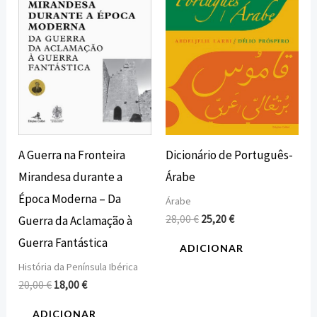
20,00 €.
18,00 €.
28,00 €.
25,20 €.
A Guerra na Fronteira
Dicionário de Português-
Mirandesa durante a
Árabe
Época Moderna – Da
Árabe
28,00
€
25,20
€
Guerra da Aclamação à
Guerra Fantástica
ADICIONAR
História da Península Ibérica
20,00
€
18,00
€
ADICIONAR