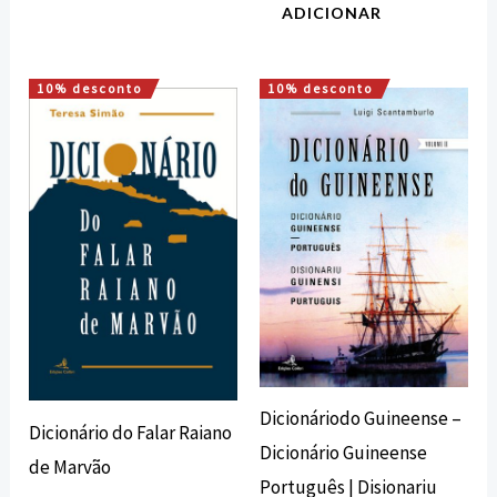
ADICIONAR
10% desconto
10% desconto
O
O
O
O
preço
preço
preço
preço
original
atual
original
atual
era:
é:
era:
é:
12,00 €.
10,80 €.
37,10 €.
33,39 €.
Dicionáriodo Guineense –
Dicionário do Falar Raiano
Dicionário Guineense
de Marvão
Português | Disionariu