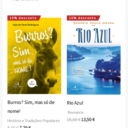
10% desconto
10% desconto
O
O
O
O
preço
preço
preço
preço
original
atual
original
atual
era:
é:
era:
é:
8,00 €.
7,20 €.
15,00 €.
13,50 €.
Burros? Sim, mas só de
Rio Azul
nome!
Romance
15,00
€
13,50
€
História e Tradições Populares
8,00
€
7,20
€