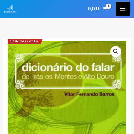
Skip
0,00
€
to
content
10% desconto
Quantidade
O
O
de
preço
preço
Dicionário
do
original
atual
Falar
era:
é:
de
Trás-
20,00 €.
18,00 €.
os-
Montes
e