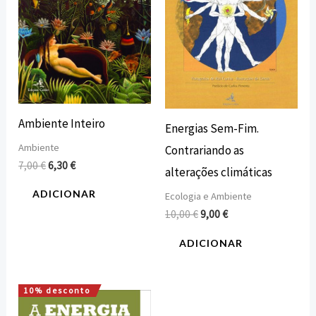
Ambiente Inteiro
Energias Sem-Fim.
Ambiente
Contrariando as
7,00
€
6,30
€
alterações climáticas
ADICIONAR
Ecologia e Ambiente
10,00
€
9,00
€
ADICIONAR
10% desconto
O
O
preço
preço