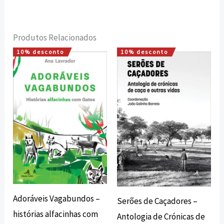
Produtos Relacionados
10% desconto
10% desconto
O
O
O
O
preço
preço
preço
preço
original
atual
original
atual
era:
é:
era:
é:
13,00 €.
11,70 €.
20,00 €.
18,00 €.
Adoráveis Vagabundos –
Serões de Caçadores –
histórias alfacinhas com
Antologia de Crónicas de