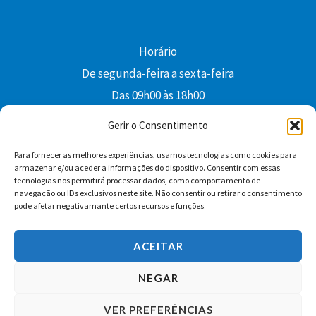
Horário
De segunda-feira a sexta-feira
Das 09h00 às 18h00
colibri@edi-colibri.pt
Gerir o Consentimento
Para fornecer as melhores experiências, usamos tecnologias como cookies para
Facebook
YouTube
Instagram
Whatsapp
armazenar e/ou aceder a informações do dispositivo. Consentir com essas
tecnologias nos permitirá processar dados, como comportamento de
Condições Gerais de Venda
navegação ou IDs exclusivos neste site. Não consentir ou retirar o consentimento
pode afetar negativamante certos recursos e funções.
ACEITAR
NEGAR
VER PREFERÊNCIAS
Copyright © 2026 Edições Colibri