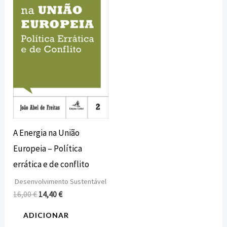
original
atual
era:
é:
16,00 €.
14,40 €.
A Energia na União
Europeia – Política
errática e de conflito
Desenvolvimento Sustentável
16,00
€
14,40
€
ADICIONAR