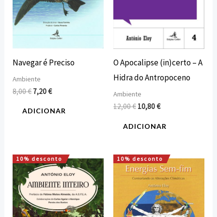
Navegar é Preciso
O Apocalipse (in)certo – A
Hidra do Antropoceno
Ambiente
8,00
€
7,20
€
Ambiente
12,00
€
10,80
€
ADICIONAR
ADICIONAR
10% desconto
10% desconto
O
O
O
O
preço
preço
preço
preço
original
atual
original
atual
era:
é:
era:
é:
7,00 €.
6,30 €.
10,00 €.
9,00 €.