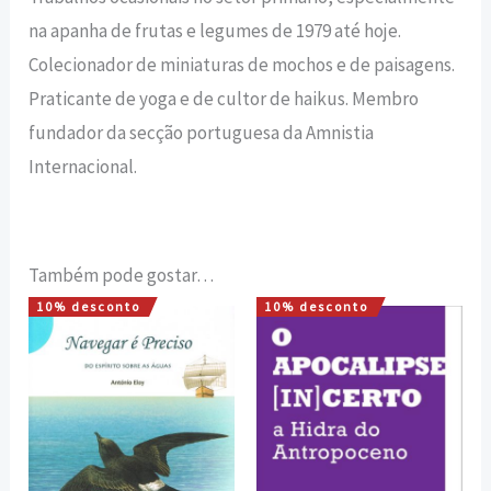
na apanha de frutas e legumes de 1979 até hoje.
Colecionador de miniaturas de mochos e de paisagens.
Praticante de yoga e de cultor de haikus. Membro
fundador da secção portuguesa da Amnistia
Internacional.
Também pode gostar…
10% desconto
10% desconto
O
O
O
O
preço
preço
preço
preço
original
atual
original
atual
era:
é:
era:
é:
8,00 €.
7,20 €.
12,00 €.
10,80 €.