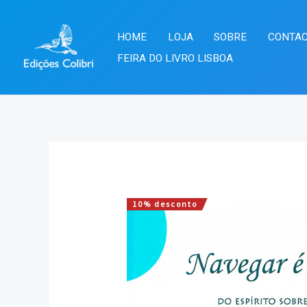
Skip
to
HOME
LOJA
SOBRE
CONTA
content
FEIRA DO LIVRO LISBOA
10% desconto