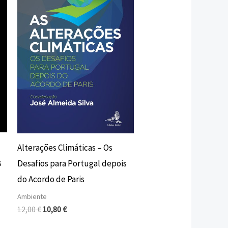
era:
é:
12,00 €.
10,80 €.
Alterações Climáticas – Os
s
Desafios para Portugal depois
do Acordo de Paris
Ambiente
12,00
€
10,80
€