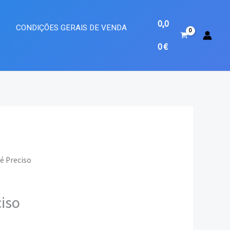
0,0
A
CONDIÇÕES GERAIS DE VENDA
0
€
é Preciso
o
iso
l