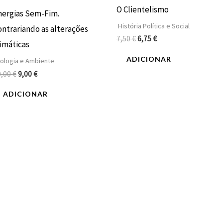
O Clientelismo
nergias Sem-Fim.
História Política e Social
ontrariando as alterações
7,50
€
6,75
€
limáticas
ADICIONAR
ologia e Ambiente
0,00
€
9,00
€
ADICIONAR