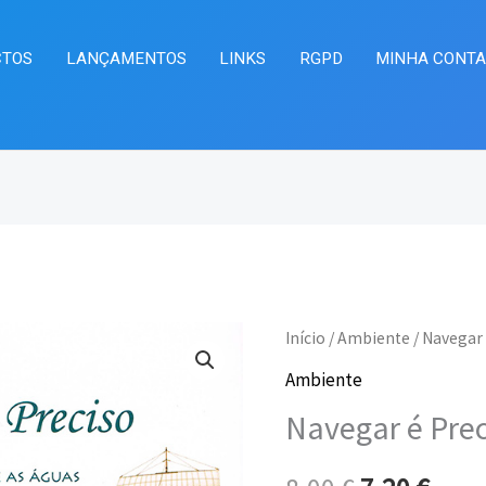
CTOS
LANÇAMENTOS
LINKS
RGPD
MINHA CONT
Quantidade
Início
/
Ambiente
/ Navegar 
O
O
de
Ambiente
preço
preç
Navegar
Navegar é Prec
é
original
atua
Preciso