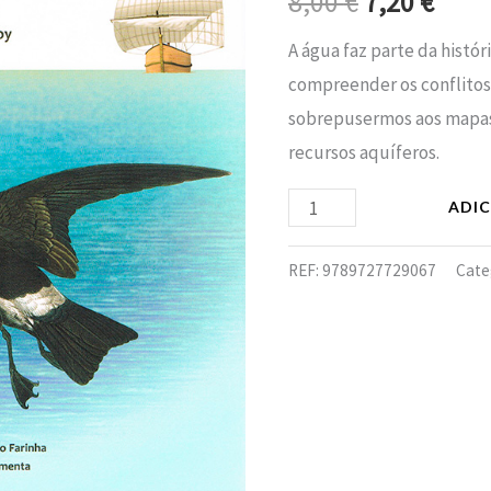
8,00
€
7,20
€
era:
é:
A água faz parte da histó
8,00 €.
7,20 
compreender os conflitos,
sobrepusermos aos mapas 
recursos aquíferos.
ADI
REF:
9789727729067
Cate