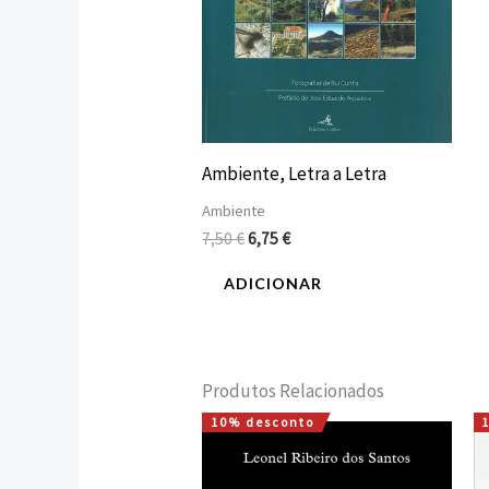
Ambiente, Letra a Letra
Ambiente
7,50
€
6,75
€
ADICIONAR
Produtos Relacionados
10% desconto
O
O
preço
preço
original
atual