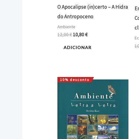
O Apocalipse (in)certo – A Hidra
E
do Antropoceno
C
Ambiente
c
12,00
€
10,80
€
Ec
1
ADICIONAR
10% desconto
O
O
preço
preço
original
atual
era:
é:
7,50 €.
6,75 €.