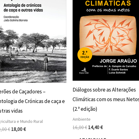
era:
é:
era:
é:
20,00 €.
18,00 €.
16,00 €.
14,40 €.
Diálogos sobre as Alterações
erões de Caçadores –
Climáticas com os meus Neto
ntologia de Crónicas de caça e
(2.ª edição)
utras vidas
Ambiente
ricultura e Mundo Rural
16,00
€
14,40
€
0,00
€
18,00
€