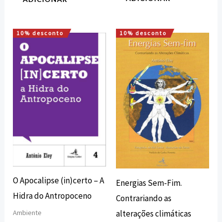
10% desconto
10% desconto
O
O
O
O
preço
preço
preço
preço
original
atual
original
atual
era:
é:
era:
é:
12,00 €.
10,80 €.
10,00 €.
9,00 €.
O Apocalipse (in)certo – A
Energias Sem-Fim.
Hidra do Antropoceno
Contrariando as
alterações climáticas
Ambiente