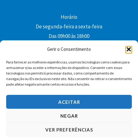
Horário
De segunda-feira a sexta-feira
Das 09h00 às 18h00
colibri@edi-colibri.pt
Gerir o Consentimento
Para fornecer as melhores experiências, usamos tecnologias como cookies para
Facebook
YouTube
Instagram
Whatsapp
armazenar e/ou aceder a informações do dispositivo. Consentir com essas
tecnologias nos permitirá processar dados, como comportamento de
Condições Gerais de Venda
navegação ou IDs exclusivos neste site. Não consentir ou retirar o consentimento
pode afetar negativamante certos recursos e funções.
ACEITAR
NEGAR
VER PREFERÊNCIAS
Copyright © 2026 Edições Colibri