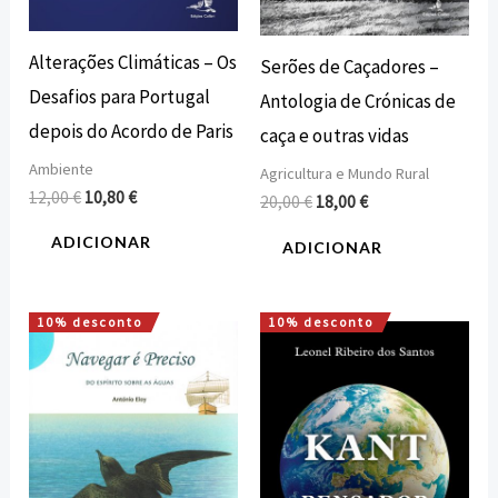
Alterações Climáticas – Os
Serões de Caçadores –
Desafios para Portugal
Antologia de Crónicas de
depois do Acordo de Paris
caça e outras vidas
Ambiente
Agricultura e Mundo Rural
12,00
€
10,80
€
20,00
€
18,00
€
ADICIONAR
ADICIONAR
10% desconto
10% desconto
O
O
O
O
preço
preço
preço
preço
original
atual
original
atual
era:
é:
era:
é:
8,00 €.
7,20 €.
15,00 €.
13,50 €.