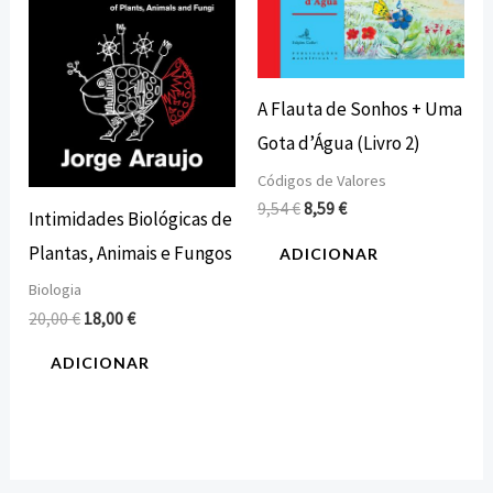
A Flauta de Sonhos + Uma
Gota d’Água (Livro 2)
Códigos de Valores
9,54
€
8,59
€
Intimidades Biológicas de
Plantas, Animais e Fungos
ADICIONAR
Biologia
20,00
€
18,00
€
ADICIONAR