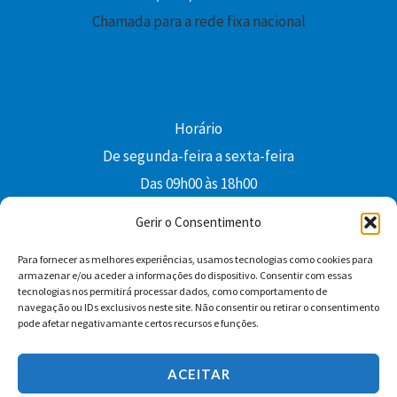
Chamada para a rede fixa nacional
Horário
De segunda-feira a sexta-feira
Das 09h00 às 18h00
colibri@edi-colibri.pt
Gerir o Consentimento
Para fornecer as melhores experiências, usamos tecnologias como cookies para
Facebook
YouTube
Instagram
Whatsapp
armazenar e/ou aceder a informações do dispositivo. Consentir com essas
tecnologias nos permitirá processar dados, como comportamento de
Condições Gerais de Venda
navegação ou IDs exclusivos neste site. Não consentir ou retirar o consentimento
pode afetar negativamante certos recursos e funções.
ACEITAR