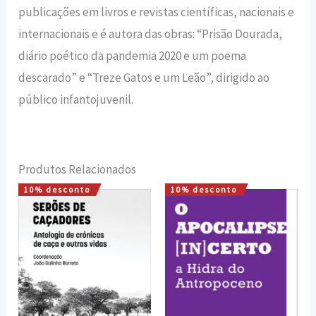
publicações em livros e revistas científicas, nacionais e
internacionais e é autora das obras: “Prisão Dourada,
diário poético da pandemia 2020 e um poema
descarado” e “Treze Gatos e um Leão”, dirigido ao
público infantojuvenil.
Produtos Relacionados
10% desconto
10% desconto
O
O
O
O
preço
preço
preço
preço
original
atual
original
atual
era:
é:
era:
é:
20,00 €.
18,00 €.
12,00 €.
10,80 €.