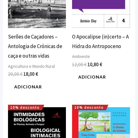
O Apocalipse (in)certo – A
Serões de Caçadores –
Hidra do Antropoceno
Antologia de Crónicas de
caça e outras vidas
Ambiente
12,00
€
10,80
€
Agricultura e Mundo Rural
20,00
€
18,00
€
ADICIONAR
ADICIONAR
10% desconto
10% desconto
O
O
O
O
preço
preço
preço
preço
original
atual
original
atual
era:
é:
era:
é:
20,00 €.
18,00 €.
9,54 €.
8,59 €.