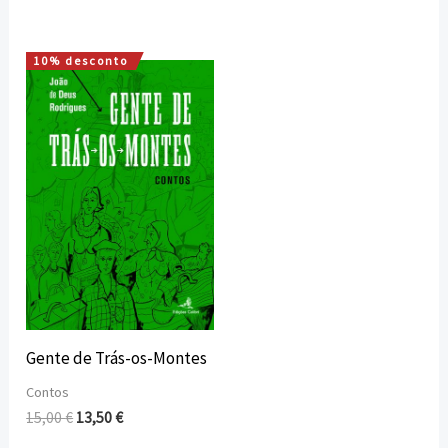
10% desconto
O
O
preço
preço
original
atual
era:
é:
15,00 €.
13,50 €.
Gente de Trás-os-Montes
Contos
15,00
€
13,50
€