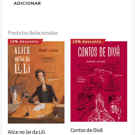
ADICIONAR
Produtos Relacionados
10% desconto
10% desconto
O
O
O
O
preço
preço
preço
preço
original
atual
original
atual
era:
é:
era:
é:
7,50 €.
6,75 €.
7,00 €.
6,30 €.
Contos de Divã
Alice no lar da Lili