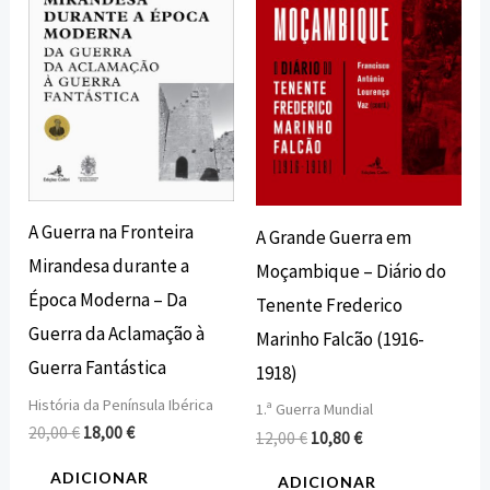
20,00 €.
18,00 €.
12,00 €.
10,80 €.
A Guerra na Fronteira
A Grande Guerra em
Mirandesa durante a
Moçambique – Diário do
Época Moderna – Da
Tenente Frederico
Guerra da Aclamação à
Marinho Falcão (1916-
Guerra Fantástica
1918)
História da Península Ibérica
1.ª Guerra Mundial
20,00
€
18,00
€
12,00
€
10,80
€
ADICIONAR
ADICIONAR