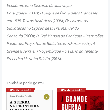
Económicas no Discurso da Ilustração
Portuguesa
(2002);
O Saque de Évora pelos Franceses
em 1808. Textos Históricos
(2008);
Os Livros e as
Bibliotecas no Espólio de D. Frei Manuel do
Cenáculo
(2009);
D. Frei Manuel do Cenáculo – Instruções
Pastorais, Projectos de Bibliotecas e Diário
(2009);
A
Grande Guerra em Moçambique – O Diário do Tenente
Frederico Marinho Falcão
(2018).
Também pode gostar…
10% desconto
10% desconto
O
O
O
O
preço
preço
preço
preço
original
atual
original
atual
era:
é:
era:
é: