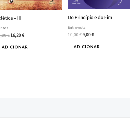
Do Princípio e do Fim
lética – III
Entrevista
ontos
10,00
€
9,00
€
8,00
€
16,20
€
ADICIONAR
ADICIONAR