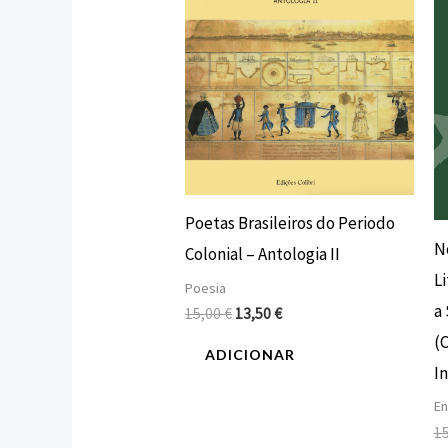
Poetas Brasileiros do Periodo
N
Colonial – Antologia II
L
Poesia
a
15,00
€
13,50
€
(
ADICIONAR
I
En
1