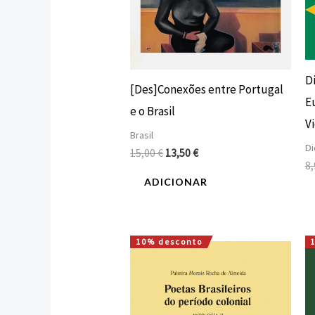
D
[Des]Conexões entre Portugal
E
e o Brasil
Vi
Brasil
Di
15,00
€
13,50
€
8
ADICIONAR
10% desconto
O
O
preço
preço
original
atual
era:
é:
15,00 €.
13,50 €.