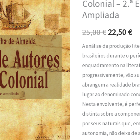
Colonial – 2.ª 
era:
é:
no
Ampliada
Brasil
25,00 €.
22
Colonial
25,00
€
22,50
€
-
2.ª
A análise da produção lite
Edição,
brasileiros durante o per
Revista
enquadramento na litera
e
progressivamente, vão su
Ampliada
abrangem a realidade bras
lugar ao denominado conc
Nesta envolvente, é perf
distinta sobre a componen
por seus naturais que, e
autonomia, não deixa de a