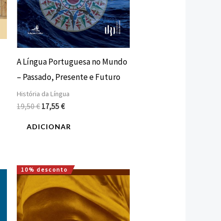
A Língua Portuguesa no Mundo
– Passado, Presente e Futuro
História da Língua
19,50
€
17,55
€
ADICIONAR
10% desconto
O
O
preço
preço
original
atual
era:
é:
12,00 €.
10,80 €.