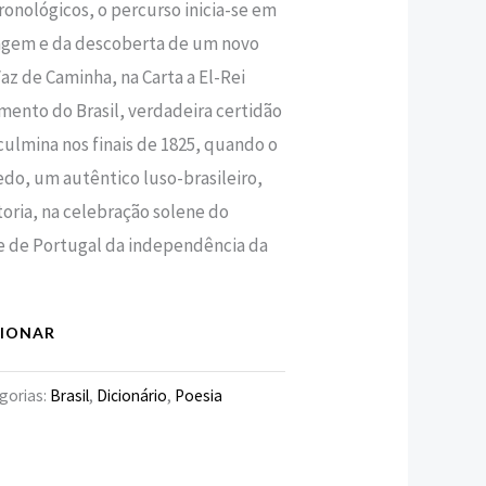
ronológicos, o percurso inicia-se em
iagem e da descoberta de um novo
Vaz de Caminha, na Carta a El-Rei
ento do Brasil, verdadeira certidão
culmina nos finais de 1825, quando o
do, um autêntico luso-brasileiro,
toria, na celebração solene do
e de Portugal da independência da
CIONAR
gorias:
Brasil
,
Dicionário
,
Poesia