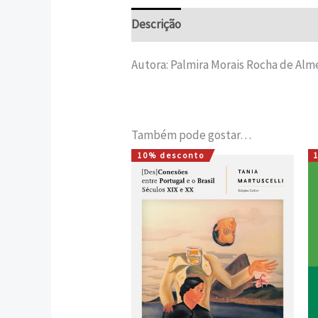
Descrição
Informação adicional
Autora: Palmira Morais Rocha de Alm
Também pode gostar…
10% desconto
O
O
preço
preço
original
atual
era:
é:
15,00 €.
13,50 €.