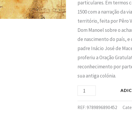
particulares. Em termos c
1500 com a narração da v
território, feita por Pêro 
Dom Manoel sobre o acham
de nascimento do país, e 
padre Inácio José de Mace
proferiu a Oração Gratula
reconhecimento por part
sua antiga colónia.
ADI
REF:
9789896890452
Cate