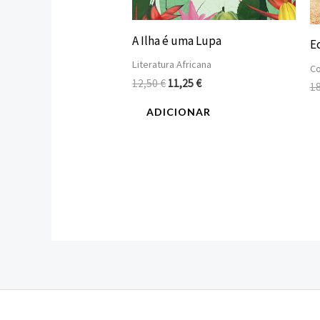
A Ilha é uma Lupa
Ec
Literatura Africana
C
12,50
€
11,25
€
1
ADICIONAR