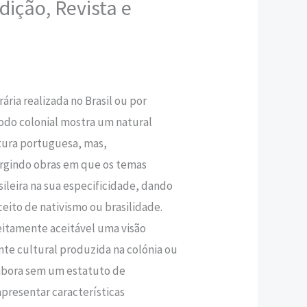
Edição, Revista e
,50 €.
rária realizada no Brasil ou por
íodo colonial mostra um natural
tura portuguesa, mas,
rgindo obras em que os temas
ileira na sua especificidade, dando
eito de nativismo ou brasilidade.
eitamente aceitável uma visão
te cultural produzida na colónia ou
mbora sem um estatuto de
presentar características