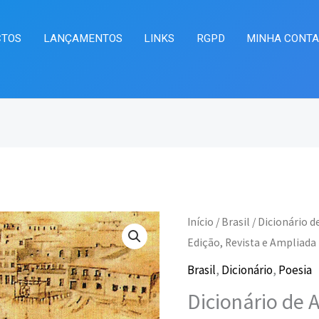
CTOS
LANÇAMENTOS
LINKS
RGPD
MINHA CONT
Quantidade
Início
/
Brasil
/ Dicionário d
O
O
de
Edição, Revista e Ampliada
preço
pr
Dicionário
Brasil
,
Dicionário
,
Poesia
de
original
at
Dicionário de A
Autores