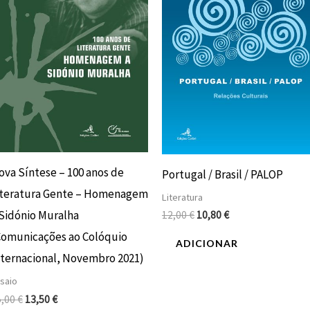
ova Síntese – 100 anos de
Portugal / Brasil / PALOP
iteratura Gente – Homenagem
Literatura
 Sidónio Muralha
12,00
€
10,80
€
Comunicações ao Colóquio
ADICIONAR
nternacional, Novembro 2021)
saio
5,00
€
13,50
€