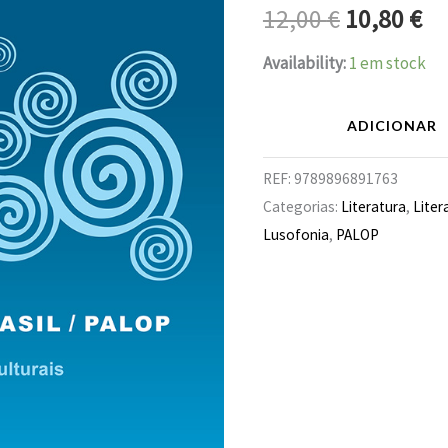
era:
é:
12,00
€
10,80
€
/
PALOP
12,00 €.
10
Availability:
1 em stock
ADICIONAR
REF:
9789896891763
Categorias:
Literatura
,
Liter
Lusofonia
,
PALOP