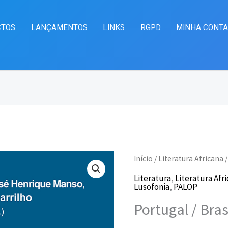
CTOS
LANÇAMENTOS
LINKS
RGPD
MINHA CONT
Quantidade
Início
/
Literatura Africana
/
O
O
de
Literatura
,
Literatura Afr
preço
pr
Lusofonia
,
PALOP
Portugal
Portugal / Bras
/
original
at
Brasil