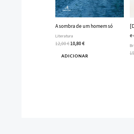
A sombra de um homem só
[
e 
Literatura
12,00
€
10,80
€
Br
1
ADICIONAR