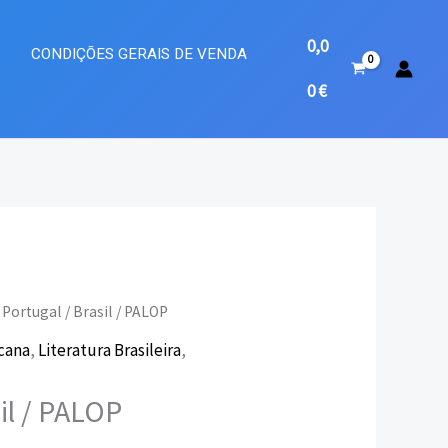
0,0
A
CONDIÇÕES GERAIS DE VENDA
0
€
 Portugal / Brasil / PALOP
icana
,
Literatura Brasileira
,
eço
il / PALOP
ual