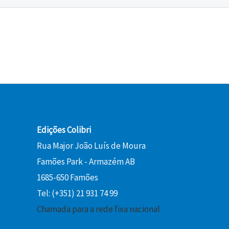
Edições Colibri
Rua Major João Luís de Moura
Famões Park - Armazém AB
1685-650 Famões
Tel: (+351) 21 931 74 99
Chamada para a rede fixa nacional