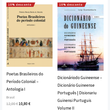
10% desconto
10% desconto
O
O
O
O
preço
preço
preço
preço
original
atual
original
atual
era:
é:
era:
é:
12,00 €.
10,80 €.
37,10 €.
33,39 €.
Poetas Brasileiros do
Dicionáriodo Guineense –
Período Colonial –
Dicionário Guineense
Antologia I
Português | Disionariu
Brasil
Guinensi Purtuguis
12,00
€
10,80
€
Volume II