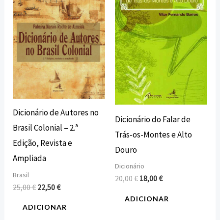
era:
é:
era:
é:
25,00 €.
22,50 €.
20,00 €.
18,00 €.
Dicionário de Autores no
Dicionário do Falar de
Brasil Colonial – 2.ª
Trás-os-Montes e Alto
Edição, Revista e
Douro
Ampliada
Dicionário
Brasil
20,00
€
18,00
€
25,00
€
22,50
€
ADICIONAR
ADICIONAR