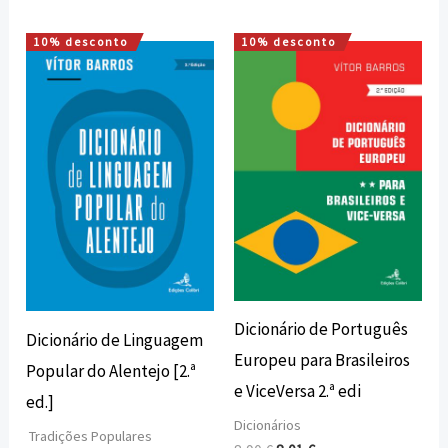
10% desconto
10% desconto
O
O
O
O
preço
preço
preço
preço
original
atual
original
atual
era:
é:
era:
é:
16,00 €.
14,40 €.
8,90 €.
8,01 €.
Dicionário de Português
Dicionário de Linguagem
Europeu para Brasileiros
Popular do Alentejo [2.ª
e ViceVersa 2.ª edi
ed.]
Dicionários
Tradições Populares