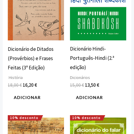
Dicionário Hindi-
Dicionário de Ditados
Português-Hindi (2.ª
(Provérbios) e Frases
edição)
Feitas (3ª Edição)
Dicionários
História
15,00
€
13,50
€
18,00
€
16,20
€
ADICIONAR
ADICIONAR
10% desconto
10% desconto
O
O
O
O
preço
preço
preço
preço
original
atual
original
atual