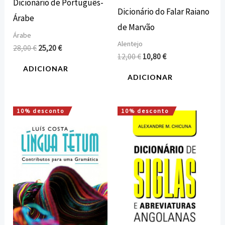
Dicionário de Português-
Dicionário do Falar Raiano
Árabe
de Marvão
Árabe
Alentejo
28,00
€
25,20
€
12,00
€
10,80
€
ADICIONAR
ADICIONAR
10% desconto
10% desconto
O
O
O
O
preço
preço
preço
preço
original
atual
original
atual
era:
é:
era:
é:
10,00 €.
9,00 €.
5,00 €.
4,50 €.