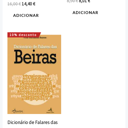
8,90
€
8,01
€
16,00
€
14,40
€
ADICIONAR
ADICIONAR
10% desconto
O
O
preço
preço
original
atual
era:
é:
21,50 €.
19,35 €.
Dicionário de Falares das