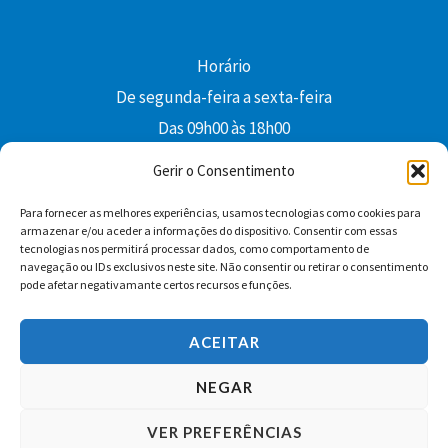
Horário
De segunda-feira a sexta-feira
Das 09h00 às 18h00
colibri@edi-colibri.pt
Gerir o Consentimento
Para fornecer as melhores experiências, usamos tecnologias como cookies para
Facebook
YouTube
Instagram
Whatsapp
armazenar e/ou aceder a informações do dispositivo. Consentir com essas
tecnologias nos permitirá processar dados, como comportamento de
Condições Gerais de Venda
navegação ou IDs exclusivos neste site. Não consentir ou retirar o consentimento
pode afetar negativamante certos recursos e funções.
ACEITAR
NEGAR
VER PREFERÊNCIAS
Copyright © 2026 Edições Colibri