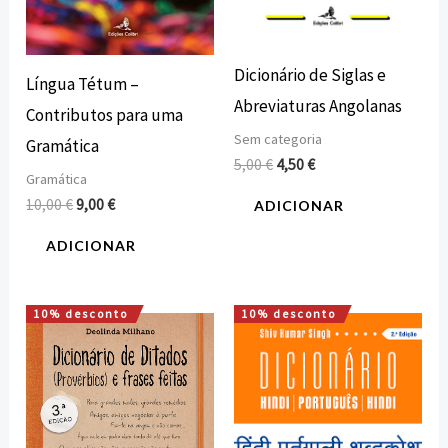
Dicionário de Siglas e
Língua Tétum –
Abreviaturas Angolanas
Contributos para uma
Sem categoria
Gramática
5,00
€
4,50
€
Gramática
10,00
€
9,00
€
ADICIONAR
ADICIONAR
10% desconto
10% desconto
O
O
O
O
preço
preço
preço
preço
original
atual
original
atual
era:
é:
era:
é:
18,00 €.
16,20 €.
15,00 €.
13,50 €.