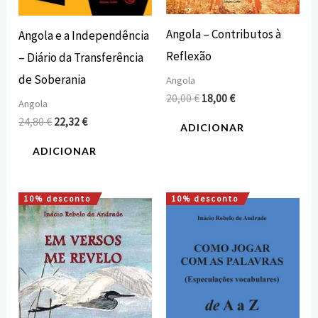
Angola – Contributos à
Angola e a Independência
Reflexão
– Diário da Transferência
de Soberania
Angola
20,00
€
18,00
€
Angola
24,80
€
22,32
€
ADICIONAR
ADICIONAR
10% desconto
10% desconto
O
O
O
O
preço
preço
preço
preço
original
atual
original
atual
era:
é:
era:
é:
8,00 €.
7,20 €.
12,00 €.
10,80 €.