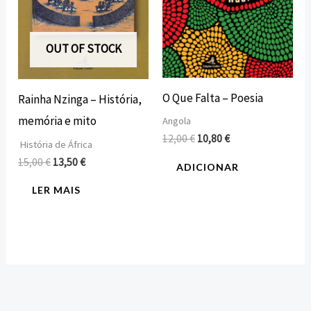
OUT OF STOCK
O Que Falta – Poesia
Rainha Nzinga – História,
memória e mito
Angola
12,00
€
10,80
€
História de África
15,00
€
13,50
€
ADICIONAR
LER MAIS