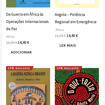
Da Guerra em África às
Angola – Potência
Operações Internacionais
Regional em Emergência
de Paz
África
16,00
€
14,40
€
África
16,00
€
14,40
€
LER MAIS
ADICIONAR
10% desconto
10% desconto
O
O
O
O
preço
preço
preço
preço
original
atual
original
atual
era:
é:
era:
é:
15,00 €.
13,50 €.
12,00 €.
10,80 €.