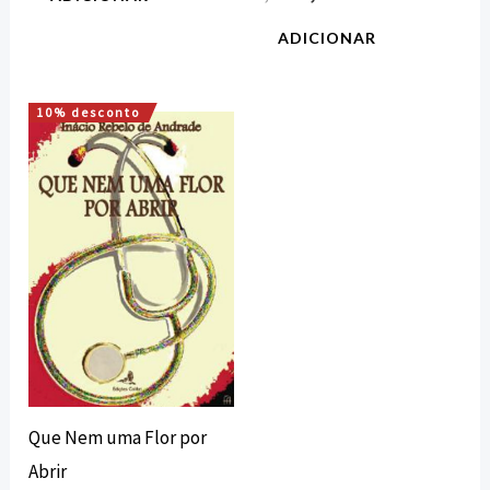
ADICIONAR
10% desconto
O
O
preço
preço
original
atual
era:
é:
12,60 €.
11,34 €.
Que Nem uma Flor por
Abrir