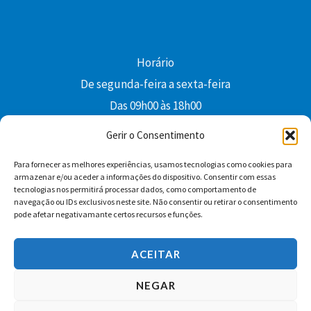
Horário
De segunda-feira a sexta-feira
Das 09h00 às 18h00
colibri@edi-colibri.pt
Gerir o Consentimento
Para fornecer as melhores experiências, usamos tecnologias como cookies para
Facebook
YouTube
Instagram
Whatsapp
armazenar e/ou aceder a informações do dispositivo. Consentir com essas
tecnologias nos permitirá processar dados, como comportamento de
Condições Gerais de Venda
navegação ou IDs exclusivos neste site. Não consentir ou retirar o consentimento
pode afetar negativamante certos recursos e funções.
ACEITAR
NEGAR