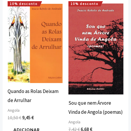
10% desconto
10% desconto
O
O
O
O
preço
preço
preço
preço
original
atual
original
atual
era:
é:
era:
é:
10,50 €.
9,45 €.
7,42 €.
6,68 €.
Quando as Rolas Deixam
de Arrulhar
Sou que nem Árvore
Angola
Vinda de Angola (poemas)
10,50
€
9,45
€
Angola
7,42
€
6,68
€
ADICIONAR