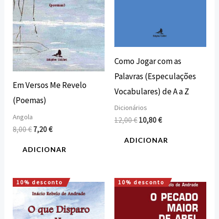
Como Jogar com as
Palavras (Especulações
Em Versos Me Revelo
Vocabulares) de A a Z
(Poemas)
Dicionários
Angola
12,00
€
10,80
€
8,00
€
7,20
€
ADICIONAR
ADICIONAR
10% desconto
10% desconto
O
O
O
O
preço
preço
preço
preço
original
atual
original
atual
era:
é:
era:
é: