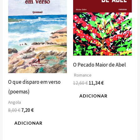
8,00 €.
7,20 €.
12,60 €.
11,34 €.
O Pecado Maior de Abel
Romance
O que disparo em verso
12,60
€
11,34
€
(poemas)
ADICIONAR
Angola
8,00
€
7,20
€
ADICIONAR