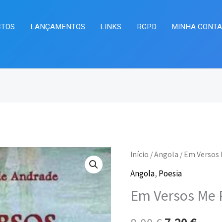
CTOS
LANÇAMENTOS
LINKS
RGPD
MINHA CONT
Quantidade
Início
/
Angola
/ Em Versos
O
O
de
Angola
,
Poesia
preço
preç
Em
Em Versos Me 
Versos
original
atua
Me