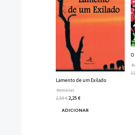
O
R
1
Lamento de um Exilado
Memórias
2,50
€
2,25
€
ADICIONAR