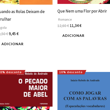
Que Nem uma Flor por Abrir
uando as Rolas Deixam de
rrulhar
Romance
12,60
€
11,34
€
gola
0,50
€
9,45
€
ADICIONAR
ADICIONAR
10% desconto
10% desconto
O
O
O
O
preço
preço
preço
preço
original
atual
original
atual
era:
é:
era:
é:
12,60 €.
11,34 €.
12,00 €.
10,80 €.