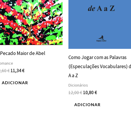
 Pecado Maior de Abel
Como Jogar com as Palavras
omance
(Especulações Vocabulares) 
2,60
€
11,34
€
A a Z
ADICIONAR
Dicionários
12,00
€
10,80
€
ADICIONAR