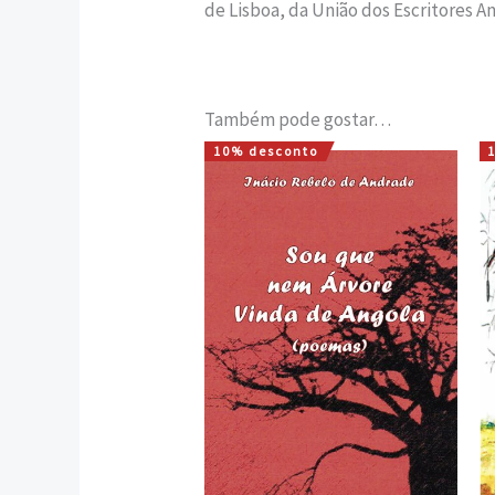
de Lisboa, da União dos Escritores A
Também pode gostar…
10% desconto
O
O
preço
preço
original
atual
era:
é:
7,42 €.
6,68 €.