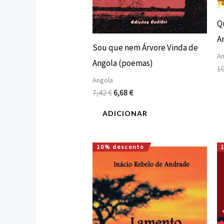
Q
A
Sou que nem Árvore Vinda de
An
Angola (poemas)
1
Angola
7,42
€
6,68
€
ADICIONAR
10% desconto
O
O
preço
preço
original
atual
era:
é:
2,50 €.
2,25 €.