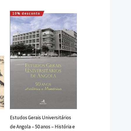
10% desconto
O
O
preço
preço
original
atual
era:
é:
30,00 €.
27,00 €.
Estudos Gerais Universitários
de Angola – 50 anos – História e