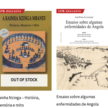
10% desconto
10% desconto
O
O
O
O
preço
preço
preço
preço
original
atual
original
atual
era:
é:
era:
é:
15,00 €.
13,50 €.
15,00 €.
13,50 €.
OUT OF STOCK
Ensaios sobre algumas
inha Nzinga – História,
enfermidades de Angola
emória e mito