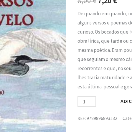
8,00
€
7,20
€
era:
é:
Revelo
De quando em quando, nos 
(Poemas)
8,00 €.
7,20 
alguns versos e poemas de
curioso. Os bocados que f
obra lírica, que tarde ou 
mesma poética. Eram pou
que seguiam o mesmo cân
recorrentes e que, no seu
lhes trazia maturidade e a
esta última: pessoal e ger
ADI
REF:
9789896893132
Cate