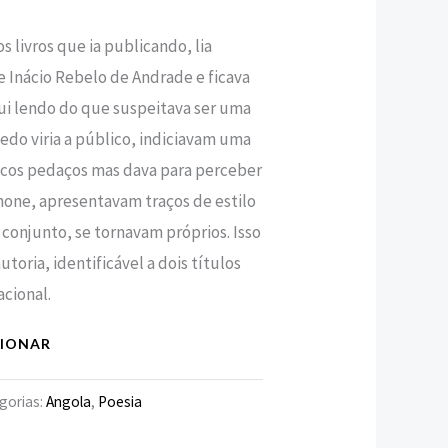
livros que ia publicando, lia
€.
 Inácio Rebelo de Andrade e ficava
ui lendo do que suspeitava ser uma
cedo viria a público, indiciavam uma
cos pedaços mas dava para perceber
one, apresentavam traços de estilo
 conjunto, se tornavam próprios. Isso
utoria, identificável a dois títulos
acional.
CIONAR
gorias:
Angola
,
Poesia