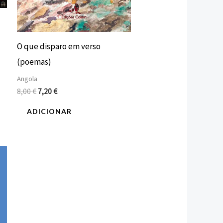
O que disparo em verso
(poemas)
Angola
8,00
€
7,20
€
ADICIONAR