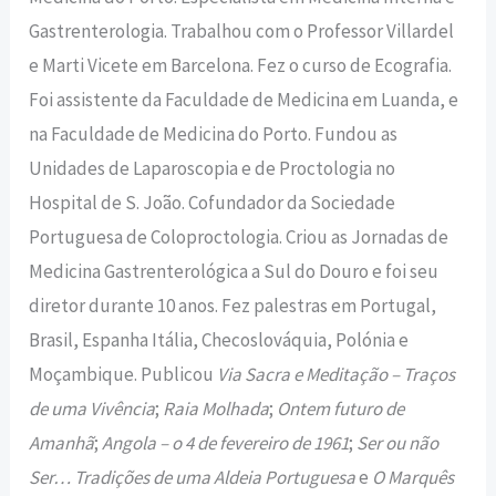
Gastrenterologia. Trabalhou com o Professor Villardel
e Marti Vicete em Barcelona. Fez o curso de Ecografia.
Foi assistente da Faculdade de Medicina em Luanda, e
na Faculdade de Medicina do Porto. Fundou as
Unidades de Laparoscopia e de Proctologia no
Hospital de S. João. Cofundador da Sociedade
Portuguesa de Coloproctologia. Criou as Jornadas de
Medicina Gastrenterológica a Sul do Douro e foi seu
diretor durante 10 anos. Fez palestras em Portugal,
Brasil, Espanha Itália, Checoslováquia, Polónia e
Moçambique. Publicou
Via Sacra e Meditação – Traços
de uma Vivência
;
Raia Molhada
;
Ontem futuro de
Amanhã
;
Angola – o 4 de fevereiro de 1961
;
Ser ou não
Ser… Tradições de uma Aldeia Portuguesa
e
O Marquês