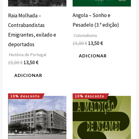
Angola – Sonho e
Raia Molhada –
Pesadelo (3.ª edição)
Contrabandistas
Emigrantes, exilado e
Colonialismo
15,00
€
13,50
€
deportados
História de Portugal
ADICIONAR
15,00
€
13,50
€
ADICIONAR
10% desconto
10% desconto
O
O
O
O
preço
preço
preço
preço
original
atual
original
atual
era:
é:
era:
é:
30,00 €.
27,00 €.
16,00 €.
14,40 €.