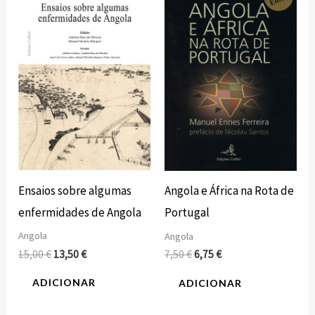
original
atual
original
atual
era:
é:
era:
é:
15,00 €.
13,50 €.
7,50 €.
6,75 €.
Ensaios sobre algumas
Angola e África na Rota de
enfermidades de Angola
Portugal
Angola
Angola
15,00
€
13,50
€
7,50
€
6,75
€
ADICIONAR
ADICIONAR