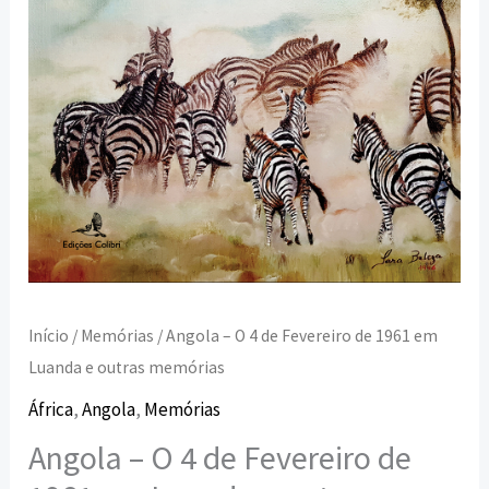
em
Luanda
e
outras
memórias
Início
/
Memórias
/ Angola – O 4 de Fevereiro de 1961 em
Luanda e outras memórias
África
,
Angola
,
Memórias
Angola – O 4 de Fevereiro de