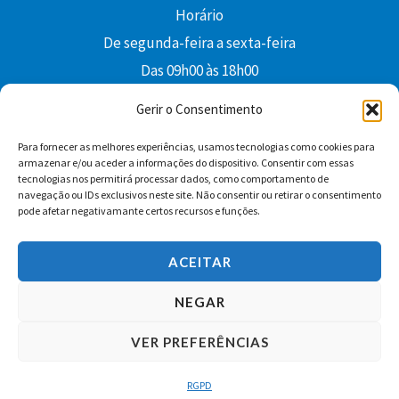
Horário
De segunda-feira a sexta-feira
Das 09h00 às 18h00
colibri@edi-colibri.pt
Gerir o Consentimento
Para fornecer as melhores experiências, usamos tecnologias como cookies para
Facebook
YouTube
Instagram
Whatsapp
armazenar e/ou aceder a informações do dispositivo. Consentir com essas
tecnologias nos permitirá processar dados, como comportamento de
Condições Gerais de Venda
navegação ou IDs exclusivos neste site. Não consentir ou retirar o consentimento
pode afetar negativamante certos recursos e funções.
ACEITAR
NEGAR
VER PREFERÊNCIAS
Copyright © 2026 Edições Colibri
RGPD