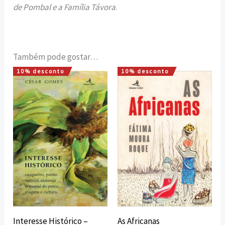
de Pombal e a Família Távora
.
Também pode gostar…
10% desconto
10% desconto
O
O
O
O
preço
preço
preço
preço
original
atual
original
atual
era:
é:
era:
é:
12,00 €.
10,80 €.
12,00 €.
10,80 €.
Interesse Histórico –
As Africanas