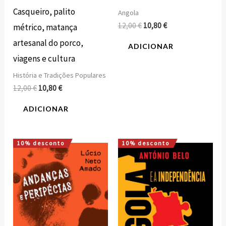
Casqueiro, palito
Angola
12,00
€
10,80
€
métrico, matança
artesanal do porco,
ADICIONAR
viagens e cultura
História e Tradições Populares
12,00
€
10,80
€
ADICIONAR
10% desconto
10% desconto
O
O
O
O
preço
preço
preço
preço
original
atual
original
atual
era:
é:
era:
é:
15,00 €.
13,50 €.
24,80 €.
22,32 €.