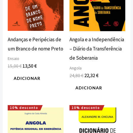
Andanças e Peripécias de
Angola e a Independência
um Branco de nome Preto
– Diário da Transferência
de Soberania
Ensaio
15,00
€
13,50
€
Angola
24,80
€
22,32
€
ADICIONAR
ADICIONAR
10% desconto
10% desconto
O
O
O
O
preço
preço
preço
preço
original
atual
original
atual
era:
é:
era:
é:
16,00 €.
14,40 €.
5,00 €.
4,50 €.