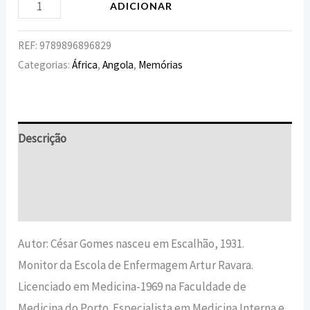
ADICIONAR
REF:
9789896896829
Categorias:
África
,
Angola
,
Memórias
Descrição
Informação adicional
Avaliações (0)
Autor: César Gomes nasceu em Escalhão, 1931.
Monitor da Escola de Enfermagem Artur Ravara.
Licenciado em Medicina-1969 na Faculdade de
Medicina do Porto. Especialista em Medicina Interna e