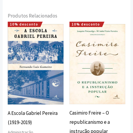
Produtos Relacionados
10% desconto
10% desconto
O
O
O
O
preço
preço
preço
preço
original
atual
original
atual
era:
é:
era:
é:
20,00 €.
18,00 €.
16,00 €.
14,40 €.
Casimiro Freire – O
A Escola Gabriel Pereira
republicanismo e a
(1919-2019)
instrução popular
Administração