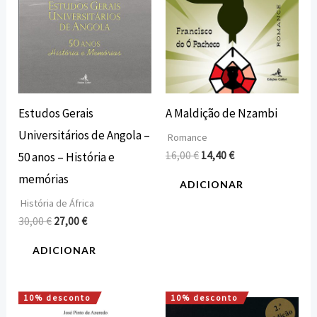
Estudos Gerais
A Maldição de Nzambi
Universitários de Angola –
Romance
16,00
€
14,40
€
50 anos – História e
memórias
ADICIONAR
História de África
30,00
€
27,00
€
ADICIONAR
10% desconto
10% desconto
O
O
O
O
preço
preço
preço
preço