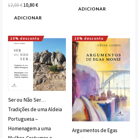
12,00
€
10,80
€
ADICIONAR
ADICIONAR
10% desconto
10% desconto
O
O
O
O
preço
preço
preço
preço
original
atual
original
atual
era:
é:
era:
é:
15,00 €.
13,50 €.
12,00 €.
10,80 €.
Ser ou Não Ser…
Tradições de uma Aldeia
Portuguesa –
Homenagem a uma
Argumentos de Egas
Mulher, Costumes e