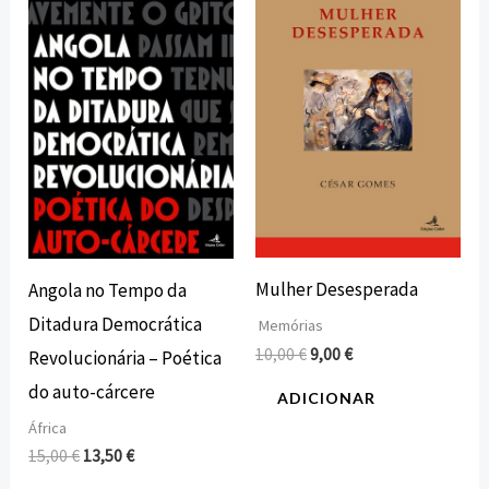
original
atual
original
atual
era:
é:
era:
é:
15,00 €.
13,50 €.
10,00 €.
9,00 €.
Mulher Desesperada
Angola no Tempo da
Ditadura Democrática
Memórias
10,00
€
9,00
€
Revolucionária – Poética
do auto-cárcere
ADICIONAR
África
15,00
€
13,50
€