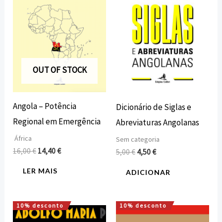
OUT OF STOCK
Angola – Potência
Dicionário de Siglas e
Regional em Emergência
Abreviaturas Angolanas
África
Sem categoria
16,00
€
14,40
€
5,00
€
4,50
€
LER MAIS
ADICIONAR
10% desconto
10% desconto
O
O
O
O
preço
preço
preço
preço