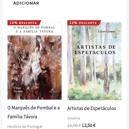
ADICIONAR
10% desconto
10% desconto
O
O
O
O
preço
preço
preço
preço
original
atual
original
atual
era:
é:
era:
é:
12,00 €.
10,80 €.
15,00 €.
13,50 €.
O Marquês de Pombal e a
Artistas de Espetáculos
Família Távora
Cinema
15,00
€
13,50
€
História de Portugal