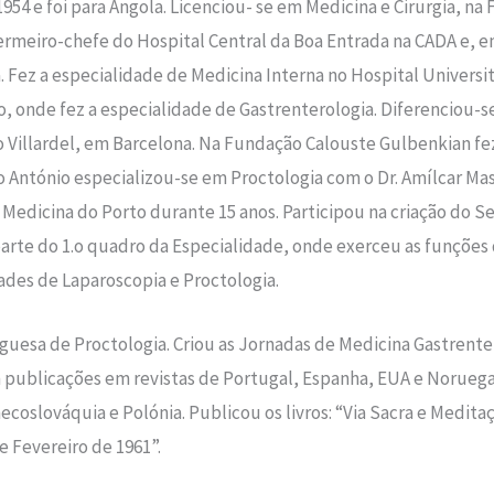
954 e foi para Angola. Licenciou- se em Medicina e Cirurgia, n
rmeiro-chefe do Hospital Central da Boa Entrada na CADA e, em 
 Fez a especialidade de Medicina Interna no Hospital Universit
, onde fez a especialidade de Gastrenterologia. Diferenciou-s
co Villardel, em Barcelona. Na Fundação Calouste Gulbenkian f
to António especializou-se em Proctologia com o Dr. Amílcar 
Medicina do Porto durante 15 anos. Participou na criação do Se
z parte do 1.o quadro da Especialidade, onde exerceu as funçõ
dades de Laparoscopia e Proctologia.
uesa de Proctologia. Criou as Jornadas de Medicina Gastrentero
publicações em revistas de Portugal, Espanha, EUA e Noruega
Checoslováquia e Polónia. Publicou os livros: “Via Sacra e Medit
e Fevereiro de 1961”.