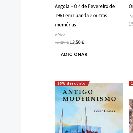
Angola – O 4 de Fevereiro de
O
1961 em Luanda e outras
M
1
memórias
África
15,00
€
13,50
€
ADICIONAR
10% desconto
O
O
preço
preço
original
atual
era:
é:
12,00 €.
10,80 €.