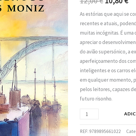
12,00
€
10,80
€
era:
é:
Moniz
As estórias que aqui se 
12,00 €.
10
recentes e atuais, podend
muitas incógnitas. É uma 
apreciar o desenvolvimen
do avião supersónico, a e
aperfeiçoamento dos com
inteligentes e os carros e
em qualquer momento, po
pelos leitores, capazes d
futuro risonho.
ADI
REF:
9789895661022
Cate