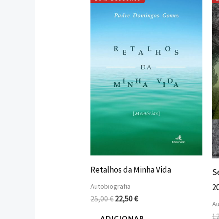
O
O
preço
preço
original
atual
era:
é:
25,00 €.
22,50 €.
Retalhos da Minha Vida
S
Autobiografia
2
25,00
€
22,50
€
Au
1
ADICIONAR