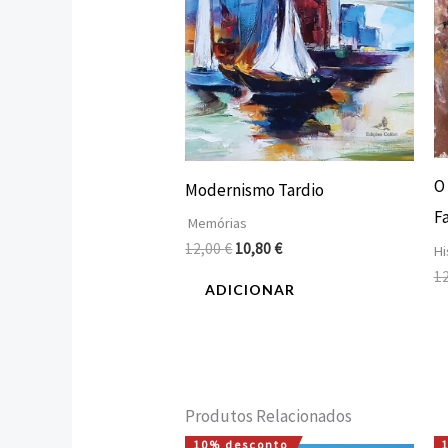
O
Modernismo Tardio
F
Memórias
12,00
€
10,80
€
Hi
1
ADICIONAR
Produtos Relacionados
10% desconto