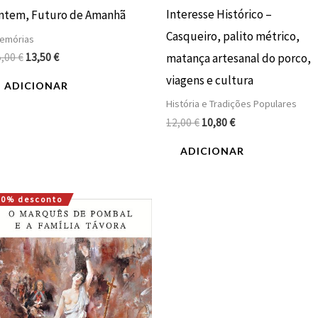
Interesse Histórico –
ntem, Futuro de Amanhã
Casqueiro, palito métrico,
emórias
5,00
€
13,50
€
matança artesanal do porco,
viagens e cultura
ADICIONAR
História e Tradições Populares
12,00
€
10,80
€
ADICIONAR
10% desconto
O
O
preço
preço
original
atual
era:
é:
12,00 €.
10,80 €.