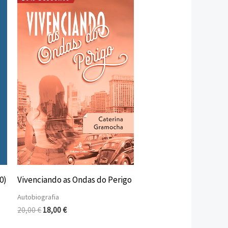
O
O
preço
preço
original
atual
era:
é:
20,00 €.
18,00 €.
0)
Vivenciando as Ondas do Perigo
Autobiografia
20,00
€
18,00
€