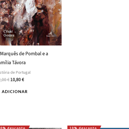
 Marquês de Pombal e a
amília Távora
stória de Portugal
2,00
€
10,80
€
ADICIONAR
10% desconto
10% desconto