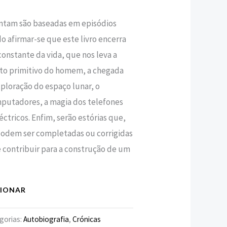
contam são baseadas em episódios
,80 €.
o afirmar-se que este livro encerra
constante da vida, que nos leva a
to primitivo do homem, a chegada
xploração do espaço lunar, o
putadores, a magia dos telefones
léctricos. Enfim, serão estórias que,
dem ser completadas ou corrigidas
e contribuir para a construção de um
CIONAR
gorias:
Autobiografia
,
Crónicas