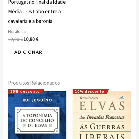
Portugal no final da Idade
Média – Os Lobo entre a
cavalaria e a baronia
Heráldica
12,00
€
10,80
€
ADICIONAR
Produtos Relacionados
10% desconto
10% desconto
O
O
O
O
preço
preço
preço
preço
original
atual
original
atual
era:
é:
era:
é:
22,50 €.
20,25 €.
12,00 €.
10,80 €.