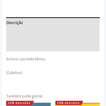
Descrição
Informação adicional
Avaliações (0)
Autora: Laurinda Abreu
(Cidehus)
Também pode gostar…
10% desconto
10% desconto
O
O
O
O