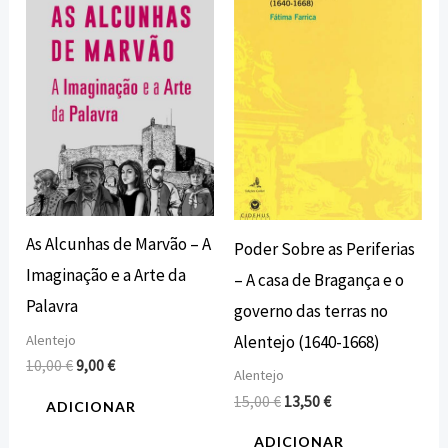
era:
é:
era:
é:
10,00 €.
9,00 €.
15,00 €.
13,50 €.
As Alcunhas de Marvão – A
Poder Sobre as Periferias
Imaginação e a Arte da
– A casa de Bragança e o
Palavra
governo das terras no
Alentejo
Alentejo (1640-1668)
10,00
€
9,00
€
Alentejo
15,00
€
13,50
€
ADICIONAR
ADICIONAR