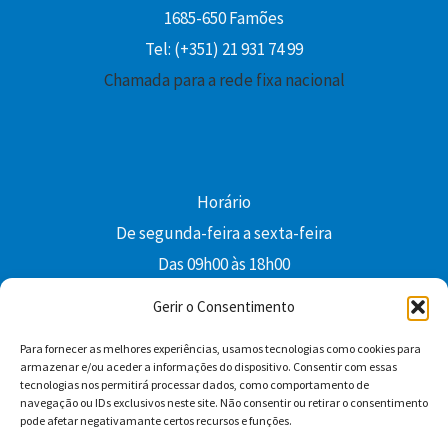
1685-650 Famões
Tel: (+351) 21 931 74 99
Chamada para a rede fixa nacional
Horário
De segunda-feira a sexta-feira
Das 09h00 às 18h00
colibri@edi-colibri.pt
Gerir o Consentimento
Para fornecer as melhores experiências, usamos tecnologias como cookies para
Facebook
YouTube
Instagram
Whatsapp
armazenar e/ou aceder a informações do dispositivo. Consentir com essas
tecnologias nos permitirá processar dados, como comportamento de
Condições Gerais de Venda
navegação ou IDs exclusivos neste site. Não consentir ou retirar o consentimento
pode afetar negativamante certos recursos e funções.