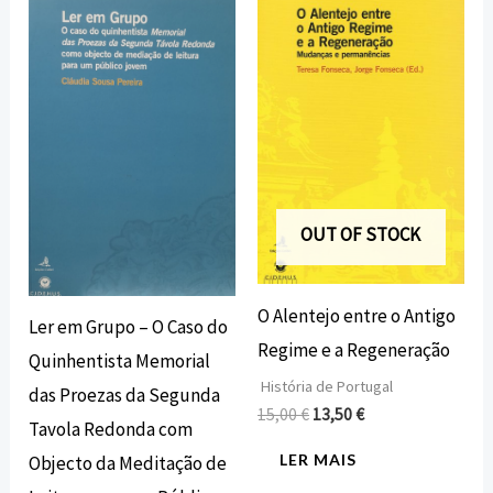
preço
preço
preço
preço
original
atual
original
atual
era:
é:
era:
é:
7,50 €.
6,75 €.
15,00 €.
13,50 €.
OUT OF STOCK
O Alentejo entre o Antigo
Ler em Grupo – O Caso do
Regime e a Regeneração
Quinhentista Memorial
História de Portugal
das Proezas da Segunda
15,00
€
13,50
€
Tavola Redonda com
LER MAIS
Objecto da Meditação de