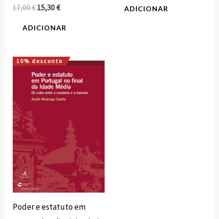
17,00
€
15,30
€
ADICIONAR
ADICIONAR
10% desconto
O
O
preço
preço
original
atual
era:
é:
12,00 €.
10,80 €.
Poder e estatuto em