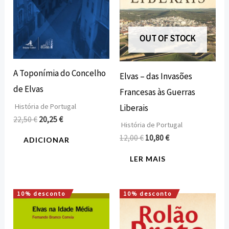
OUT OF STOCK
A Toponímia do Concelho
Elvas – das Invasões
de Elvas
Francesas às Guerras
História de Portugal
Liberais
22,50
€
20,25
€
História de Portugal
12,00
€
10,80
€
ADICIONAR
LER MAIS
10% desconto
10% desconto
O
O
O
O
preço
preço
preço
preço
original
atual
original
atual
era:
é:
era:
é: