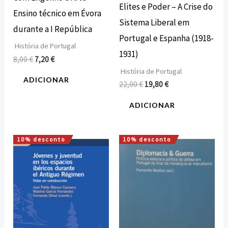
Elites e Poder – A Crise do
Ensino técnico em Évora
Sistema Liberal em
durante a I República
Portugal e Espanha (1918-
História de Portugal
1931)
8,00
€
7,20
€
História de Portugal
ADICIONAR
22,00
€
19,80
€
ADICIONAR
10% desconto
10% desconto
O
O
O
O
preço
preço
preço
preço
original
atual
original
atual
era:
é:
era:
é:
12,00 €.
10,80 €.
15,85 €.
14,27 €.