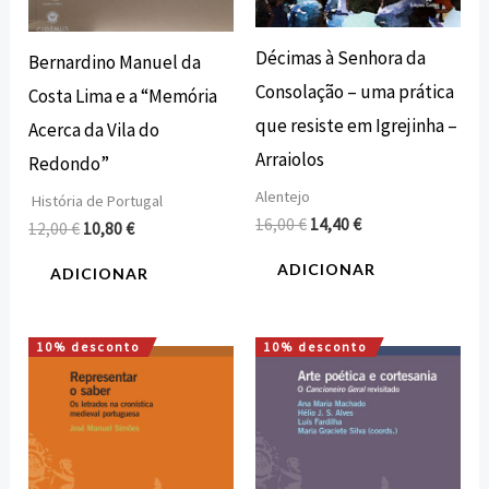
Décimas à Senhora da
Bernardino Manuel da
Consolação – uma prática
Costa Lima e a “Memória
que resiste em Igrejinha –
Acerca da Vila do
Arraiolos
Redondo”
Alentejo
História de Portugal
16,00
€
14,40
€
12,00
€
10,80
€
ADICIONAR
ADICIONAR
10% desconto
10% desconto
O
O
O
O
preço
preço
preço
preço
original
atual
original
atual
era:
é:
era:
é:
13,00 €.
11,70 €.
15,00 €.
13,50 €.