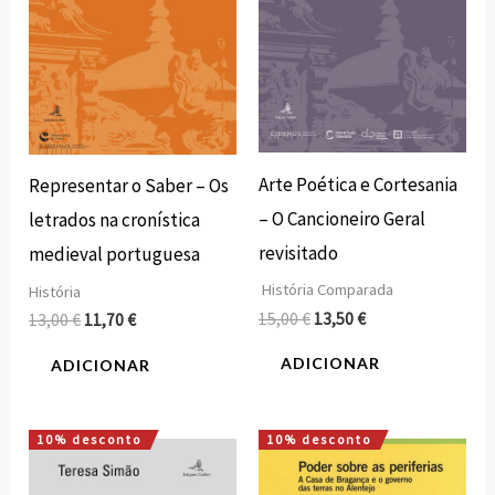
Arte Poética e Cortesania
Representar o Saber – Os
– O Cancioneiro Geral
letrados na cronística
revisitado
medieval portuguesa
História Comparada
História
15,00
€
13,50
€
13,00
€
11,70
€
ADICIONAR
ADICIONAR
10% desconto
10% desconto
O
O
O
O
preço
preço
preço
preço
original
atual
original
atual