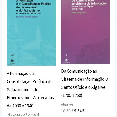
preço
preço
preço
preço
original
atual
original
atual
era:
é:
era:
é:
17,00 €.
15,30 €.
10,60 €.
9,54 €.
Da Comunicação ao
A Formação e a
Sistema de Informação O
Consolidação Política do
Santo Ofício e o Algarve
Salazarismo e do
(1700-1750)
Franquismo – As décadas
Algarve
de 1930 e 1940
10,60
€
9,54
€
História de Portugal