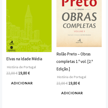
22,00 €.
19,80 €.
22,00 €.
19,80 €.
Rolão Preto – Obras
Elvas na Idade Média
completas 1.º vol. [2.ª
História de Portugal
Edição.]
22,00
€
19,80
€
História de Portugal
ADICIONAR
22,00
€
19,80
€
ADICIONAR