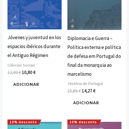
Jóvenes y juventud en los
Diplomacia e Guerra –
espacios ibéricos durante
Política externa e política
el Antiguo Régimen
de defesa em Portugal do
final da monarquia ao
Ciências Sociais
12,00
€
10,80
€
marcelismo
História de Portugal
ADICIONAR
15,85
€
14,27
€
ADICIONAR
10% desconto
10% desconto
O
O
O
O