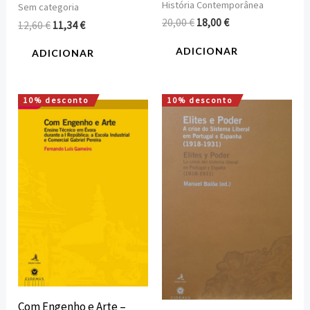
História Contemporânea
Sem categoria
20,00
€
18,00
€
12,60
€
11,34
€
ADICIONAR
ADICIONAR
10% desconto
10% desconto
O
O
O
O
preço
preço
preço
preço
original
atual
original
atual
era:
é:
era:
é:
8,00 €.
7,20 €.
22,00 €.
19,80 €.
Com Engenho e Arte –