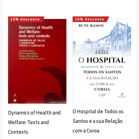
10% desconto
10% desconto
O
O
O
O
preço
preço
preço
preço
original
atual
original
atual
era:
é:
era:
é:
12,60 €.
11,34 €.
20,00 €.
18,00 €.
O Hospital de Todos os
Dynamics of Health and
Santos e a sua Relação
Welfare: Texts and
com a Coroa
Contexts