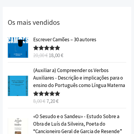
Os mais vendidos
O
O
Escrever Camões – 30 autores
p
p
r
r
20,00
€
18,00
€
Avaliação
e
e
5.00
de 5
ç
ç
O
O
(Auxiliar a) Compreender os Verbos
o
o
p
p
Auxiliares - Descrição e implicações para o
o
a
r
r
ensino do Português como Língua Materna
r
t
e
e
i
u
ç
ç
8,00
€
7,20
€
Avaliação
g
a
o
o
5.00
de 5
i
l
o
a
O
O
«O Sesudo e o Sandeu» - Estudo Sobre a
n
é
r
t
p
p
Obra de Luís da Silveira, Poeta do
a
:
i
u
r
r
“Cancioneiro Geral de Garcia de Resende”
l
1