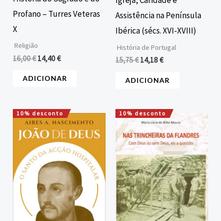
Igreja, Caridade e
Profano – Turres Veteras
Assistência na Península
X
Ibérica (sécs. XVI-XVIII)
Religião
História de Portugal
16,00
€
14,40
€
15,75
€
14,18
€
ADICIONAR
ADICIONAR
10% desconto
10% desconto
O
O
O
O
preço
preço
preço
preço
original
atual
original
atual
era:
é:
era:
é:
15,00 €.
13,50 €.
10,00 €.
9,00 €.