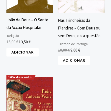
João de Deus – O Santo
Nas Trincheiras da
da Acção Hospitalar
Flandres – Com Deus ou
sem Deus, eis a questão
Religião
15,00
€
13,50
€
História de Portugal
10,00
€
9,00
€
ADICIONAR
ADICIONAR
10% desconto
O
O
preço
preço
original
atual
era:
é:
22,00 €.
19,80 €.