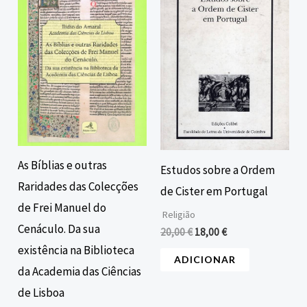
era:
é:
era:
é:
7,00 €.
6,30 €.
20,00 €.
18,00 €.
As Bíblias e outras
Estudos sobre a Ordem
Raridades das Colecções
de Cister em Portugal
de Frei Manuel do
Religião
Cenáculo. Da sua
20,00
€
18,00
€
existência na Biblioteca
ADICIONAR
da Academia das Ciências
de Lisboa