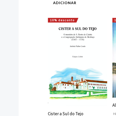
ADICIONAR
10% desconto
O
O
preço
preço
original
atual
era:
é:
25,00 €.
22,50 €.
A
Cister a Sul do Tejo
Hi