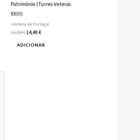
Património (Turres Veteras
XXIII)
História de Portugal
16,00
€
14,40
€
ADICIONAR