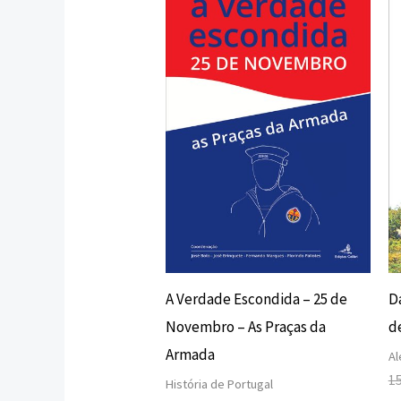
preço
preço
original
atual
era:
é:
12,00 €.
10,80 €.
A Verdade Escondida – 25 de
D
Novembro – As Praças da
d
Armada
Al
1
História de Portugal