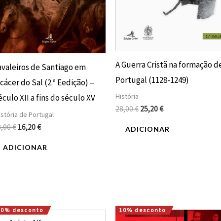
A Guerra Cristã na formação d
avaleiros de Santiago em
Portugal (1128-1249)
cácer do Sal (2.ª Eedição) –
História
culo XII a fins do século XV
28,00
€
25,20
€
stória de Portugal
8,00
€
16,20
€
ADICIONAR
ADICIONAR
10% desconto
10% desconto
O
O
O
O