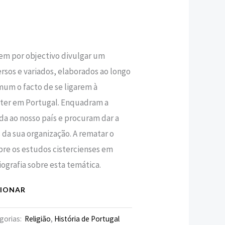
,00 €.
tem por objectivo divulgar um
rsos e variados, elaborados ao longo
um o facto de se ligarem à
ster em Portugal. Enquadram a
a ao nosso país e procuram dar a
da sua organização. A rematar o
bre os estudos cistercienses em
ografia sobre esta temática.
CIONAR
gorias:
Religião
,
História de Portugal