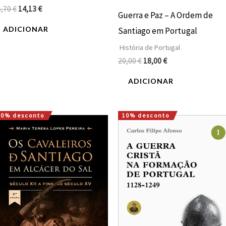
5,70
€
14,13
€
Guerra e Paz – A Ordem de
ADICIONAR
Santiago em Portugal
História de Portugal
20,00
€
18,00
€
ADICIONAR
10% desconto
10% desconto
O
O
O
O
preço
preço
preço
preço
original
atual
original
atual
era:
é:
era:
é:
18,00 €.
16,20 €.
28,00 €.
25,20 €.