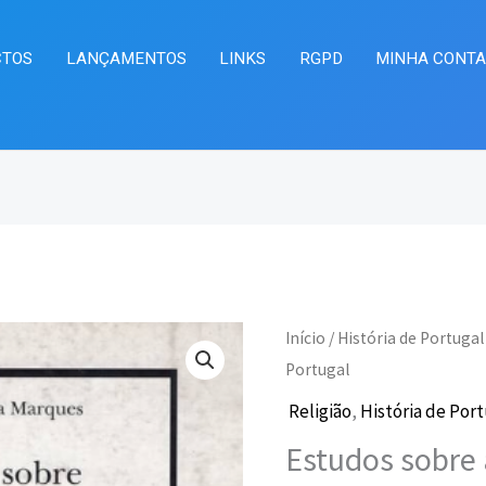
CTOS
LANÇAMENTOS
LINKS
RGPD
MINHA CONT
Quantidade
Início
/
História de Portugal
O
O
de
Portugal
preço
pr
Estudos
Religião
,
História de Por
sobre
original
at
Estudos sobre 
a