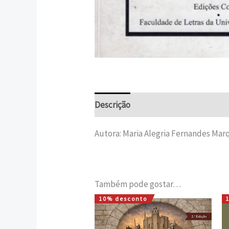
Descrição
Informação adicional
Autora: Maria Alegria Fernandes Mar
Também pode gostar…
10% desconto
O
O
preço
preço
original
atual