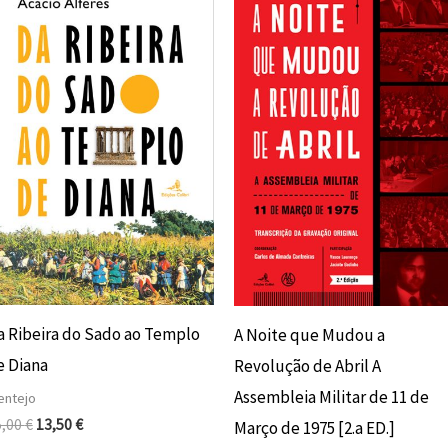
preço
preço
preço
preço
original
atual
original
atual
era:
é:
era:
é:
15,00 €.
13,50 €.
18,00 €.
16,20 €.
a Ribeira do Sado ao Templo
A Noite que Mudou a
e Diana
Revolução de Abril A
Assembleia Militar de 11 de
entejo
5,00
€
13,50
€
Março de 1975 [2.a ED.]