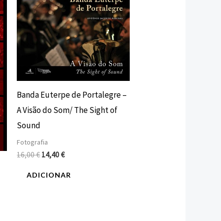
preço
preço
original
atual
era:
é:
16,00 €.
14,40 €.
Banda Euterpe de Portalegre –
A Visão do Som/ The Sight of
Sound
Fotografia
16,00
€
14,40
€
ADICIONAR