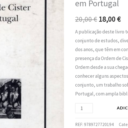
em Portugal
era:
é:
Ordem
de
20,00 €.
18
20,00
€
18,00
€
Cister
A publicação deste livro 
em
conjunto de estudos, dive
Portugal
dos anos, que têm em com
presença da Ordem de Ci
Ordem desde a sua chegad
conhecer alguns aspectos 
conjunto, um trabalho so
Portugal, com ampla bibli
ADI
REF:
9789727720194
Cate