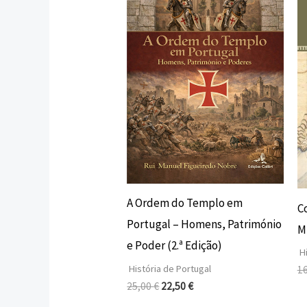
era:
é:
25,00 €.
22,50 €.
A Ordem do Templo em
C
Portugal – Homens, Património
Mi
e Poder (2.ª Edição)
Hi
História de Portugal
1
25,00
€
22,50
€