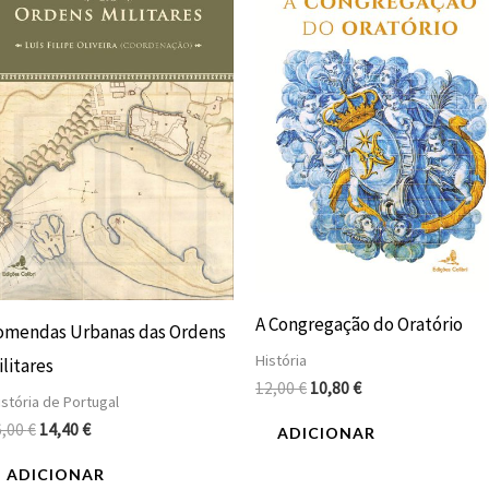
era:
é:
era:
é:
16,00 €.
14,40 €.
12,00 €.
10,80 €.
A Congregação do Oratório
omendas Urbanas das Ordens
História
litares
12,00
€
10,80
€
stória de Portugal
6,00
€
14,40
€
ADICIONAR
ADICIONAR