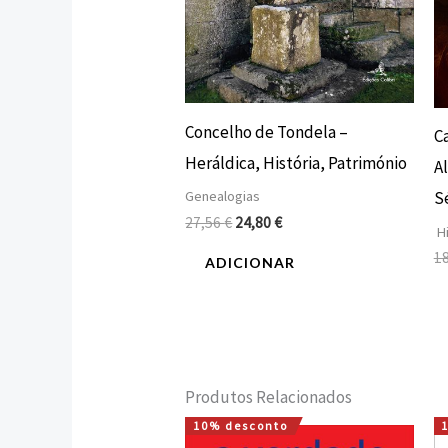
Concelho de Tondela –
C
Heráldica, História, Património
Al
Genealogias
Sé
27,56
€
24,80
€
Hi
1
ADICIONAR
Produtos Relacionados
10% desconto
O
O