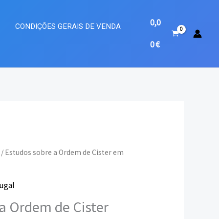
0,0
A
CONDIÇÕES GERAIS DE VENDA
0
€
/ Estudos sobre a Ordem de Cister em
eço
tugal
ual
a Ordem de Cister