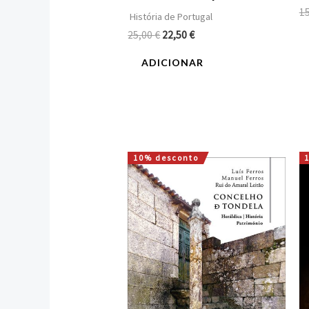
1
História de Portugal
25,00
€
22,50
€
ADICIONAR
10% desconto
O
O
preço
preço
original
atual
era:
é:
27,56 €.
24,80 €.