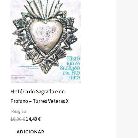
era:
é:
16,00 €.
14,40 €.
História do Sagrado e do
Profano – Turres Veteras X
Religião
16,00
€
14,40
€
ADICIONAR