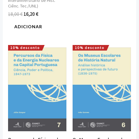
Interuniversitário de Hist.
Ciênc. Tec./UNL)
18,00
€
16,20
€
ADICIONAR
10% desconto
10% desconto
O
O
O
O
preço
preço
preço
preço
original
atual
original
atual
era:
é:
era:
é:
16,00 €.
14,40 €.
16,00 €.
14,40 €.