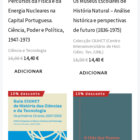
Percursos da Física e da
Os Museus Escolares de
Energia Nucleares na
História Natural – Análise
Capital Portuguesa.
histórica e perspectivas
Ciência, Poder e Política,
de futuro (1836-1975)
1947-1973
Colecção CIUHCT (Centro
Interuniversitário de Hist.
Ciência e Tecnologia
Ciênc. Tec./UNL)
16,00
€
14,40
€
16,00
€
14,40
€
ADICIONAR
ADICIONAR
10% desconto
10% desconto
O
O
O
O
preço
preço
preço
preço
original
atual
original
atual
era:
é:
era:
é:
18,00 €.
16,20 €.
15,00 €.
13,50 €.