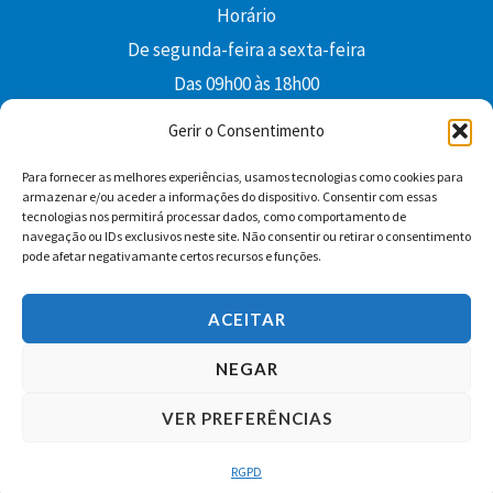
Horário
De segunda-feira a sexta-feira
Das 09h00 às 18h00
colibri@edi-colibri.pt
Gerir o Consentimento
Para fornecer as melhores experiências, usamos tecnologias como cookies para
Facebook
YouTube
Instagram
Whatsapp
armazenar e/ou aceder a informações do dispositivo. Consentir com essas
tecnologias nos permitirá processar dados, como comportamento de
Condições Gerais de Venda
navegação ou IDs exclusivos neste site. Não consentir ou retirar o consentimento
pode afetar negativamante certos recursos e funções.
ACEITAR
NEGAR
VER PREFERÊNCIAS
Copyright © 2026 Edições Colibri
RGPD