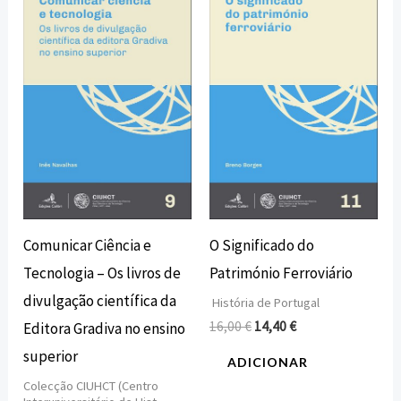
preço
preço
preço
preço
original
atual
original
atual
era:
é:
era:
é:
18,00 €.
16,20 €.
16,00 €.
14,40 €.
Comunicar Ciência e
O Significado do
Tecnologia – Os livros de
Património Ferroviário
divulgação científica da
História de Portugal
16,00
€
14,40
€
Editora Gradiva no ensino
superior
ADICIONAR
Colecção CIUHCT (Centro