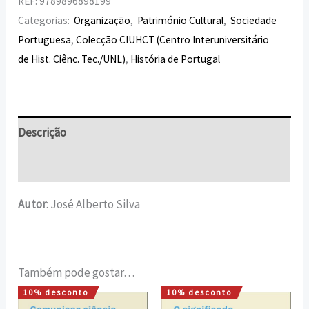
REF:
9789896898199
Categorias:
Organização
,
Património Cultural
,
Sociedade
Portuguesa
,
Colecção CIUHCT (Centro Interuniversitário
de Hist. Ciênc. Tec./UNL)
,
História de Portugal
Descrição
Informação adicional
Autor
: José Alberto Silva
Também pode gostar…
10% desconto
10% desconto
O
O
O
O