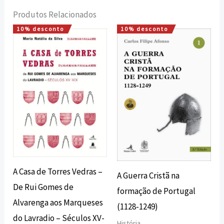
Produtos Relacionados
10% desconto
10% desconto
O
O
O
O
preço
preço
preço
preço
original
atual
original
atual
era:
é:
era:
é:
16,80 €.
15,12 €.
28,00 €.
25,20 €.
A Casa de Torres Vedras –
A Guerra Cristã na
De Rui Gomes de
formação de Portugal
Alvarenga aos Marqueses
(1128-1249)
do Lavradio – Séculos XV-
História