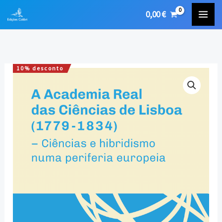
Skip
0,00
€
to
content
10% desconto
Quantidade
O
O
de
preço
preço
A
Academia
original
atual
Real
era:
é:
das
Ciências
16,00 €.
14,40 €.
de
Lisboa
(1779-