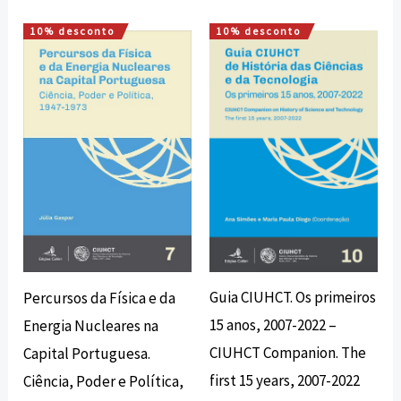
10% desconto
10% desconto
O
O
O
O
preço
preço
preço
preço
original
atual
original
atual
era:
é:
era:
é:
16,00 €.
14,40 €.
18,00 €.
16,20 €.
Guia CIUHCT. Os primeiros
Percursos da Física e da
15 anos, 2007-2022 –
Energia Nucleares na
CIUHCT Companion. The
Capital Portuguesa.
first 15 years, 2007-2022
Ciência, Poder e Política,