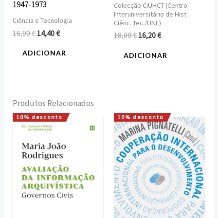
1947-1973
Colecção CIUHCT (Centro
Interuniversitário de Hist.
Ciência e Tecnologia
Ciênc. Tec./UNL)
16,00
€
14,40
€
18,00
€
16,20
€
ADICIONAR
ADICIONAR
Produtos Relacionados
10% desconto
10% desconto
O
O
O
O
preço
preço
preço
preço
original
atual
original
atual
era:
é:
era:
é:
12,00 €.
10,80 €.
16,00 €.
14,40 €.