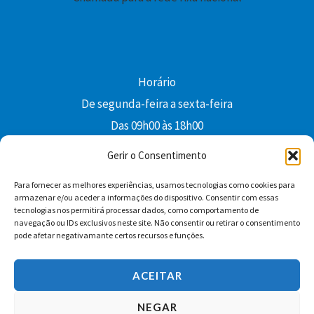
Horário
De segunda-feira a sexta-feira
Das 09h00 às 18h00
colibri@edi-colibri.pt
Gerir o Consentimento
Para fornecer as melhores experiências, usamos tecnologias como cookies para
Facebook
YouTube
Instagram
Whatsapp
armazenar e/ou aceder a informações do dispositivo. Consentir com essas
tecnologias nos permitirá processar dados, como comportamento de
Condições Gerais de Venda
navegação ou IDs exclusivos neste site. Não consentir ou retirar o consentimento
pode afetar negativamante certos recursos e funções.
ACEITAR
NEGAR