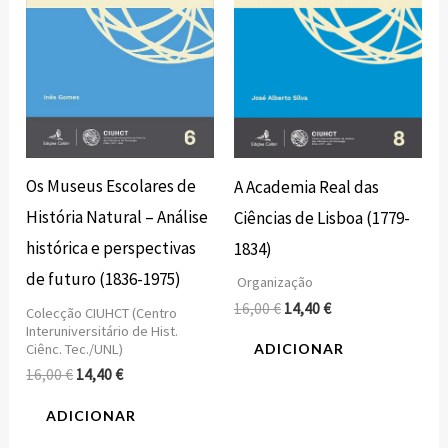
Os Museus Escolares de
A Academia Real das
História Natural – Análise
Ciências de Lisboa (1779-
histórica e perspectivas
1834)
de futuro (1836-1975)
Organização
16,00
€
14,40
€
Colecção CIUHCT (Centro
Interuniversitário de Hist.
Ciênc. Tec./UNL)
ADICIONAR
16,00
€
14,40
€
ADICIONAR