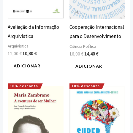
Avaliação da Informação
Cooperação Internacional
Arquivística
para o Desenvolvimento
Arquivística
Ciência Política
12,00
€
10,80
€
16,00
€
14,40
€
ADICIONAR
ADICIONAR
10% desconto
10% desconto
O
O
O
O
preço
preço
preço
preço
original
atual
original
atual
era:
é:
era:
é:
12,00 €.
10,80 €.
15,00 €.
13,50 €.