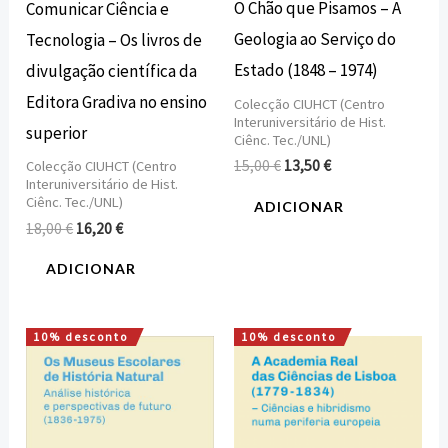
O Chão que Pisamos – A
Comunicar Ciência e
Geologia ao Serviço do
Tecnologia – Os livros de
Estado (1848 – 1974)
divulgação científica da
Editora Gradiva no ensino
Colecção CIUHCT (Centro
Interuniversitário de Hist.
superior
Ciênc. Tec./UNL)
15,00
€
13,50
€
Colecção CIUHCT (Centro
Interuniversitário de Hist.
Ciênc. Tec./UNL)
ADICIONAR
18,00
€
16,20
€
ADICIONAR
10% desconto
10% desconto
O
O
O
O
preço
preço
preço
preço
original
atual
original
atual
era:
é:
era:
é:
16,00 €.
14,40 €.
16,00 €.
14,40 €.