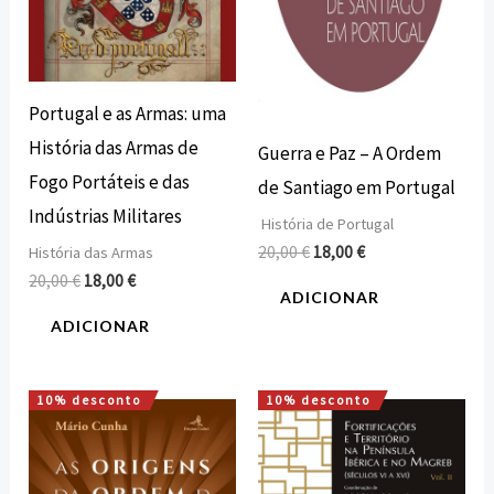
Portugal e as Armas: uma
História das Armas de
Guerra e Paz – A Ordem
Fogo Portáteis e das
de Santiago em Portugal
Indústrias Militares
História de Portugal
20,00
€
18,00
€
História das Armas
20,00
€
18,00
€
ADICIONAR
ADICIONAR
10% desconto
10% desconto
O
O
O
O
preço
preço
preço
preço
original
atual
original
atual
era:
é:
era:
é:
16,00 €.
14,40 €.
49,82 €.
44,84 €.