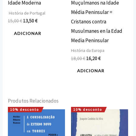
Muçulmanos na Idade
Idade Moderna
Média Peninsular =
História de Portugal
15,00
€
13,50
€
Cristanos contra
Musulmanes en la Edad
ADICIONAR
Media Peninsular
História da Europa
18,00
€
16,20
€
ADICIONAR
Produtos Relacionados
10% desconto
10% desconto
O
O
O
O
preço
preço
preço
preço
original
atual
original
atual
era:
é:
era:
é:
15,00 €.
13,50 €.
26,20 €.
23,58 €.