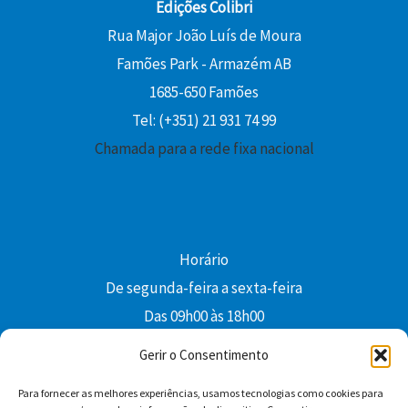
Edições Colibri
Rua Major João Luís de Moura
Famões Park - Armazém AB
1685-650 Famões
Tel: (+351) 21 931 74 99
Chamada para a rede fixa nacional
Horário
De segunda-feira a sexta-feira
Das 09h00 às 18h00
colibri@edi-colibri.pt
Gerir o Consentimento
Para fornecer as melhores experiências, usamos tecnologias como cookies para