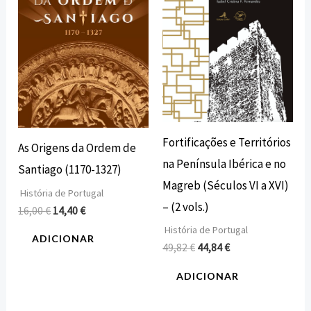
Fortificações e Territórios
As Origens da Ordem de
na Península Ibérica e no
Santiago (1170-1327)
Magreb (Séculos VI a XVI)
História de Portugal
– (2 vols.)
16,00
€
14,40
€
História de Portugal
ADICIONAR
49,82
€
44,84
€
ADICIONAR