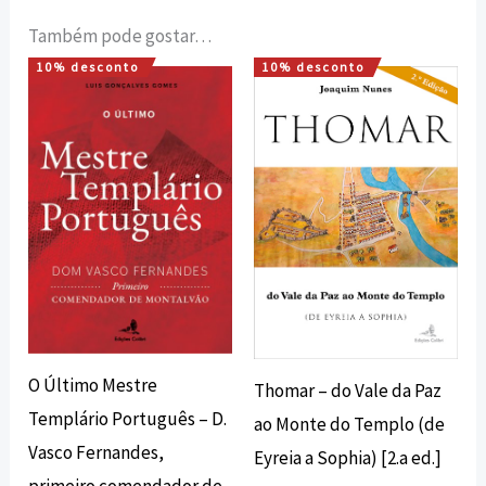
Também pode gostar…
10% desconto
10% desconto
O
O
O
O
preço
preço
preço
preço
original
atual
original
atual
era:
é:
era:
é:
12,00 €.
10,80 €.
18,00 €.
16,20 €.
O Último Mestre
Thomar – do Vale da Paz
Templário Português – D.
ao Monte do Templo (de
Vasco Fernandes,
Eyreia a Sophia) [2.a ed.]