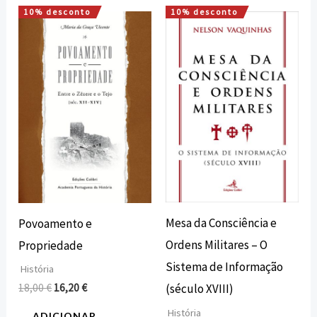
10% desconto
10% desconto
O
O
O
O
preço
preço
preço
preço
original
atual
original
atual
era:
é:
era:
é:
18,00 €.
16,20 €.
23,20 €.
20,88 €.
Mesa da Consciência e
Povoamento e
Ordens Militares – O
Propriedade
Sistema de Informação
História
18,00
€
16,20
€
(século XVIII)
História
ADICIONAR