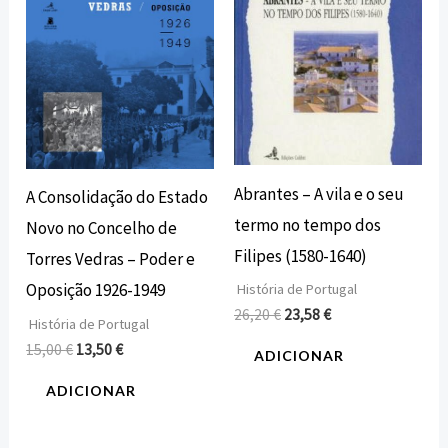
Abrantes – A vila e o seu
A Consolidação do Estado
termo no tempo dos
Novo no Concelho de
Filipes (1580-1640)
Torres Vedras – Poder e
Oposição 1926-1949
História de Portugal
26,20
€
23,58
€
História de Portugal
15,00
€
13,50
€
ADICIONAR
ADICIONAR