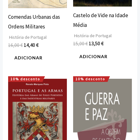
Castelo de Vide na Idade
Comendas Urbanas das
Média
Ordens Militares
História de Portugal
História de Portugal
15,00
€
13,50
€
16,00
€
14,40
€
ADICIONAR
ADICIONAR
10% desconto
10% desconto
O
O
O
O
preço
preço
preço
preço
original
atual
original
atual
era:
é:
era:
é:
20,00 €.
18,00 €.
20,00 €.
18,00 €.