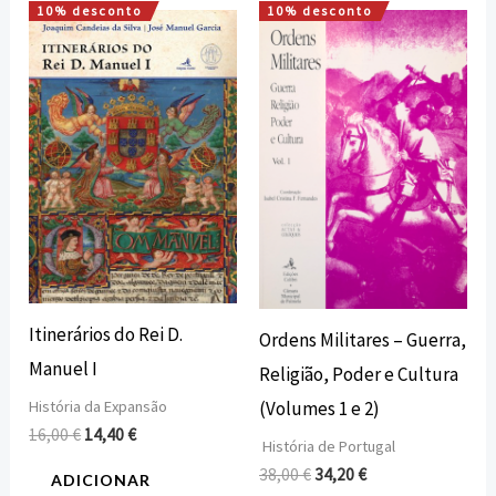
10% desconto
10% desconto
O
O
O
O
preço
preço
preço
preço
original
atual
original
atual
era:
é:
era:
é:
16,00 €.
14,40 €.
38,00 €.
34,20 €.
Itinerários do Rei D.
Ordens Militares – Guerra,
Manuel I
Religião, Poder e Cultura
História da Expansão
(Volumes 1 e 2)
16,00
€
14,40
€
História de Portugal
38,00
€
34,20
€
ADICIONAR