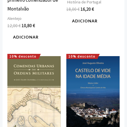
primeiro comendador de
História de Portugal
Montalvão
18,00
€
16,20
€
Alentejo
ADICIONAR
12,00
€
10,80
€
ADICIONAR
10% desconto
10% desconto
O
O
O
O
preço
preço
preço
preço
original
atual
original
atual
era:
é:
era:
é:
16,00 €.
14,40 €.
15,00 €.
13,50 €.