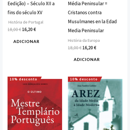
Eedição) – Século XII a
Média Peninsular =
fins do século XV
Cristanos contra
Musulmanes en la Edad
História de Portugal
18,00
€
16,20
€
Media Peninsular
História da Europa
ADICIONAR
18,00
€
16,20
€
ADICIONAR
10% desconto
10% desconto
O
O
O
O
preço
preço
preço
preço
original
atual
original
atual
era:
é:
era:
é:
12,00 €.
10,80 €.
15,00 €.
13,50 €.