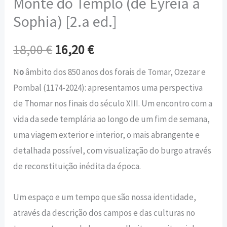
Monte do Templo (de Eyreia a
Sophia) [2.a ed.]
18,00
€
16,20
€
N
o
âmbito dos 850 anos dos forais de Tomar, Ozezar e
Pombal (1174-2024): apresentamos uma perspectiva
de Thomar nos finais do sé­culo XIII. Um encontro com a
vida da sede templária ao longo de um fim de semana,
uma viagem exte­rior e interior, o mais abrangente e
detalhada possível, com visualização do burgo através
de reconstituição inédita da época.
Um espaço e um tempo que são nossa identidade,
atra­vés da descrição dos campos e das culturas no