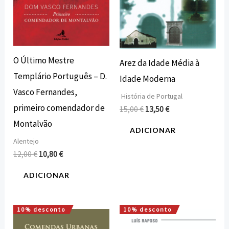
O Último Mestre
Arez da Idade Média à
Templário Português – D.
Idade Moderna
Vasco Fernandes,
História de Portugal
primeiro comendador de
15,00
€
13,50
€
Montalvão
ADICIONAR
Alentejo
12,00
€
10,80
€
ADICIONAR
10% desconto
10% desconto
O
O
O
O
preço
preço
preço
preço