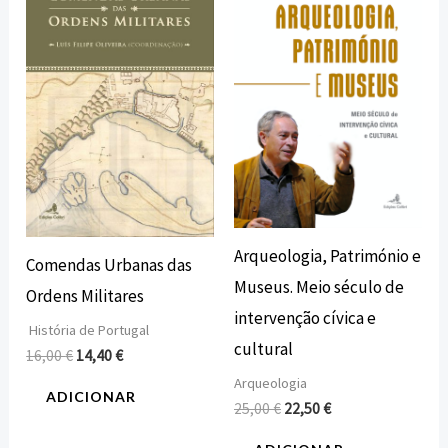
original
atual
original
atual
era:
é:
era:
é:
16,00 €.
14,40 €.
25,00 €.
22,50 €.
Arqueologia, Património e
Comendas Urbanas das
Museus. Meio século de
Ordens Militares
intervenção cívica e
História de Portugal
cultural
16,00
€
14,40
€
Arqueologia
ADICIONAR
25,00
€
22,50
€