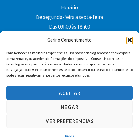
Horário
De segunda-feira a sexta-feira
Das 09h00 às 18h00
colibri@edi-colibri.pt
Gerir o Consentimento
Para fornecer as melhores experiências, usamos tecnologias como cookies para
Facebook
YouTube
Instagram
Whatsapp
armazenar e/ou aceder a informações do dispositivo. Consentir com essas
tecnologias nos permitirá processar dados, como comportamento de
Condições Gerais de Venda
navegação ou IDs exclusivos neste site. Não consentir ou retirar o consentimento
pode afetar negativamante certos recursos e funções.
ACEITAR
NEGAR
VER PREFERÊNCIAS
Copyright © 2026 Edições Colibri
RGPD