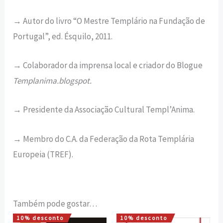
→ Autor do livro “O Mestre Templá­rio na Fundação de
Portugal”, ed. Ésquilo, 2011.
→ Colaborador da imprensa local e criador do Blogue
Templanima.blogspot.
→ Presidente da Associação Cultural Templ’Anima.
→ Membro do C.A. da Federação da Rota Templária
Europeia (TREF).
Também pode gostar…
10% desconto
10% desconto
O
O
O
O