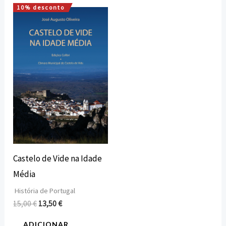
10% desconto
O
O
preço
preço
original
atual
era:
é:
15,00 €.
13,50 €.
Castelo de Vide na Idade
Média
História de Portugal
15,00
€
13,50
€
ADICIONAR