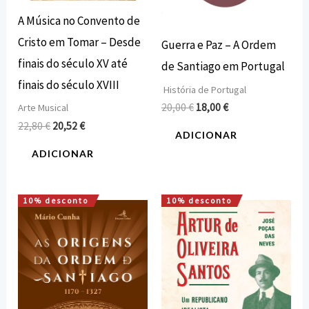
A Música no Convento de
Cristo em Tomar – Desde
Guerra e Paz – A Ordem
finais do século XV até
de Santiago em Portugal
finais do século XVIII
História de Portugal
20,00
€
18,00
€
Arte Musical
22,80
€
20,52
€
ADICIONAR
ADICIONAR
10% desconto
10% desconto
O
O
O
O
preço
preço
preço
preço
original
atual
original
atual
era:
é:
era:
é:
16,00 €.
14,40 €.
20,00 €.
18,00 €.