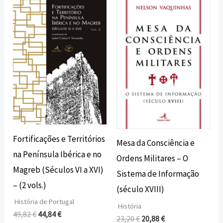
preço
preço
preço
preço
original
atual
original
atual
era:
é:
era:
é:
49,82 €.
44,84 €.
23,20 €.
20,88 €.
Fortificações e Territórios
Mesa da Consciência e
na Península Ibérica e no
Ordens Militares – O
Magreb (Séculos VI a XVI)
Sistema de Informação
– (2 vols.)
(século XVIII)
História de Portugal
História
49,82
€
44,84
€
23,20
€
20,88
€