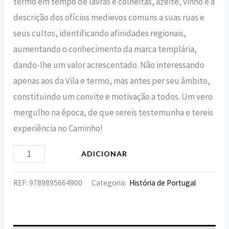
termo em tempo de lavras e colheitas, azeite, vinho e a
descrição dos ofícios medievos comuns a suas ruas e
seus cultos, identi­ficando afinidades regionais,
aumentando o conhecimen­to da marca templária,
dando-lhe um valor acrescentado. Não interessando
apenas aos da Vila e termo, mas antes per seu âmbito,
constituindo um convite e motivação a todos. Um vero
mergulho na época, de que sereis teste­munha e tereis
experiência no Caminho!
ADICIONAR
REF:
9789895664900
Categoria:
História de Portugal