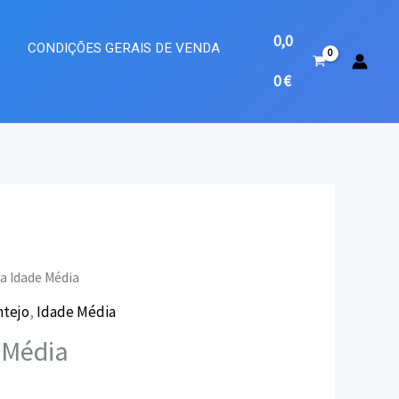
0,0
A
CONDIÇÕES GERAIS DE VENDA
0
€
na Idade Média
ntejo
,
Idade Média
eço
 Média
ual