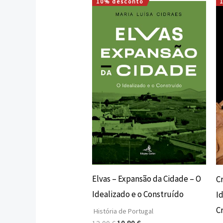
10% desconto
O
O
preço
preço
original
atual
era:
é:
12,00 €.
10,80 €.
Elvas – Expansão da Cidade – O
C
Idealizado e o Construído
I
C
História de Portugal