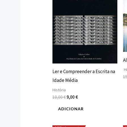
A
Hi
Ler e Compreender a Escrita na
1
Idade Média
História
10,00
€
9,00
€
ADICIONAR