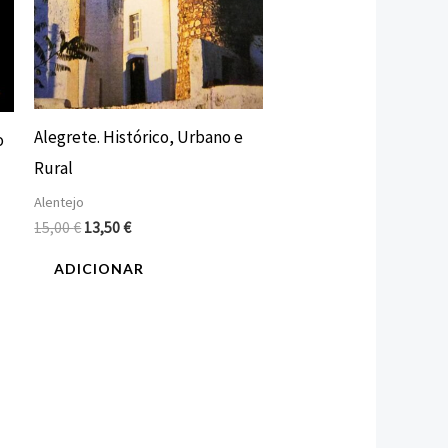
Alegrete. Histórico, Urbano e
o
Rural
Alentejo
15,00
€
13,50
€
ADICIONAR