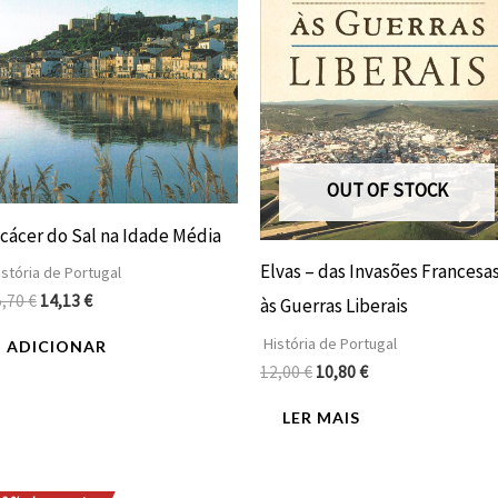
OUT OF STOCK
lcácer do Sal na Idade Média
Elvas – das Invasões Francesa
stória de Portugal
5,70
€
14,13
€
às Guerras Liberais
História de Portugal
ADICIONAR
12,00
€
10,80
€
LER MAIS