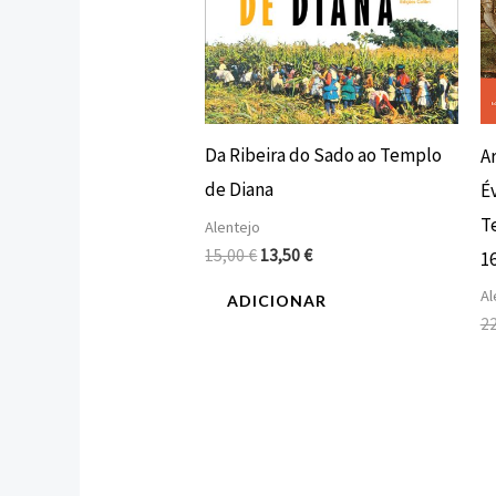
Da Ribeira do Sado ao Templo
A
de Diana
É
T
Alentejo
15,00
€
13,50
€
1
Al
ADICIONAR
2