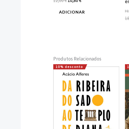
12,00
€
10,80
€
e
Hi
ADICIONAR
1
Produtos Relacionados
10% desconto
O
O
preço
preço
original
atual
era:
é:
15,00 €.
13,50 €.