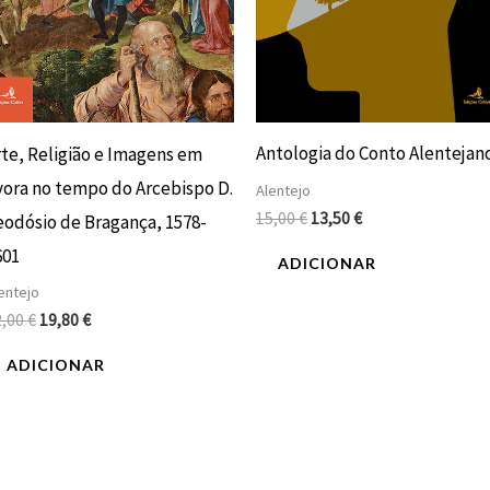
Antologia do Conto Alentejan
rte, Religião e Imagens em
vora no tempo do Arcebispo D.
Alentejo
15,00
€
13,50
€
eodósio de Bragança, 1578-
601
ADICIONAR
entejo
2,00
€
19,80
€
ADICIONAR