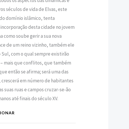
odos os aspectos das dinâmicas e
os séculos de vida de Elvas, este
 do domínio islâmico, tenta
 incorporação desta cidade no jovem
ma como soube gerir a sua nova
ace de um reino vizinho, também ele
 Sul, com o qual sempre existirão
 – mais que conflitos, que também
que então se afirma; será uma das
o, crescerá em número de habitantes
as suas ruas e campos cruzar-se-ão
anos até finais do século XV.
CIONAR