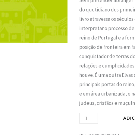
Sem pretender abranger t
do quotidiano dos primeir
livro atravessa os séculos
interpretar o processo de
reino de Portugal e a for
posição de fronteira em f
conquistador de terras do
relações e cumplicidades
houve. É uma outra Elvas 
principais portas do rein
e em área urbanizada, e n
judeus, cristãos e muçulm
ADI