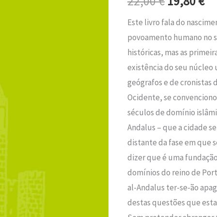
22,00
€
19,80
€
era:
é:
Média
Este livro fala do nascime
22,00 €.
19
povoamento humano no seu
históricas, mas as primeir
existência do seu núcleo
geógrafos e de cronistas 
Ocidente, se convenciono
séculos de domínio islâmi
Andalus – que a cidade s
distante da fase em que s
dizer que é uma fundação 
domínios do reino de Port
al-Andalus ter-se-ão apa
destas questões que esta