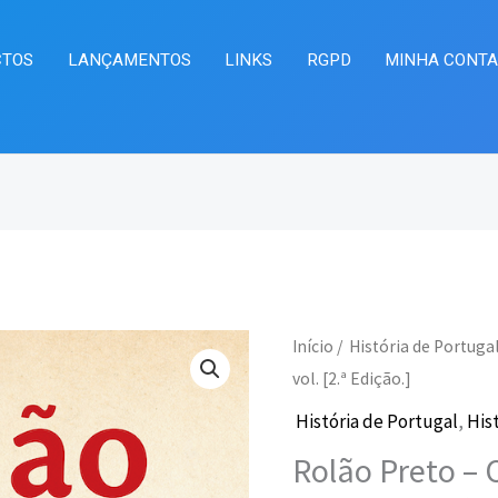
CTOS
LANÇAMENTOS
LINKS
RGPD
MINHA CONT
Quantidade
Início
/
História de Portuga
O
O
de
vol. [2.ª Edição.]
preço
pr
Rolão
História de Portugal
,
His
Preto
original
at
Rolão Preto – 
–