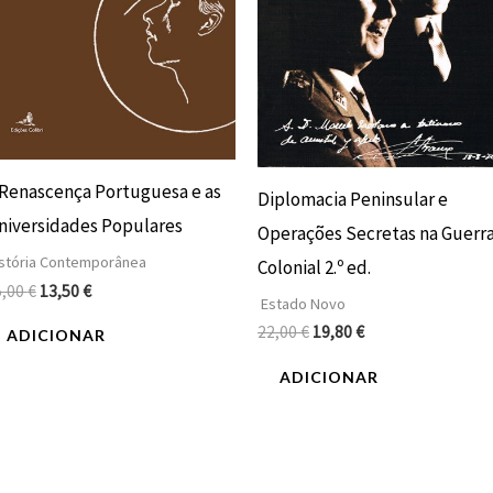
 Renascença Portuguesa e as
Diplomacia Peninsular e
niversidades Populares
Operações Secretas na Guerr
stória Contemporânea
Colonial 2.º ed.
5,00
€
13,50
€
Estado Novo
22,00
€
19,80
€
ADICIONAR
ADICIONAR