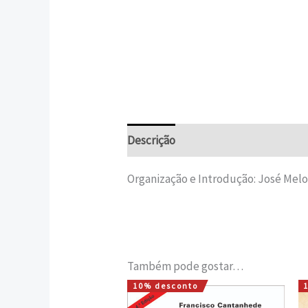
Descrição
Informação adicional
Organização e Introdução: José Mel
Também pode gostar…
10% desconto
O
O
preço
preço