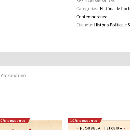
REF:
9789896894740
Categorias:
História de Port
Contemporânea
Etiqueta:
História Política e 
Avaliações (0)
o Alexandrino
10% desconto
10% desconto
O
O
O
O
preço
preço
preço
preço