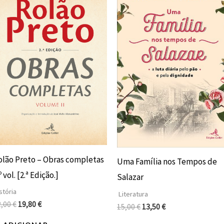
original
atual
original
atual
era:
é:
era:
é:
22,00 €.
19,80 €.
15,00 €.
13,50 €.
olão Preto – Obras completas
Uma Família nos Tempos de
º vol. [2.ª Edição.]
Salazar
stória
Literatura
2,00
€
19,80
€
15,00
€
13,50
€