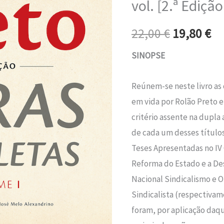
vol. [2.ª Edição
era:
é:
Obras
completas
22,00 €.
19
22,00
€
19,80
€
1.º
SINOPSE
vol.
[2.ª
Reúnem-se neste livro as 
Edição.]
em vida por Rolão Preto e
critério assente na dupla
de cada um desses título
Teses Apresentadas no IV 
Reforma do Estado e a De
Nacional Sindicalismo e 
Sindicalista (respectivam
foram, por aplicação daqu