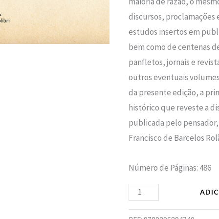
maioria de razão, o mesmo
discursos, proclamações e
estudos insertos em publ
bem como de centenas de 
panfletos, jornais e revist
outros eventuais volumes.
da presente edição, a pri
histórico que reveste a di
publicada pelo pensador, l
Francisco de Barcelos Rol
Número de Páginas: 486
ADI