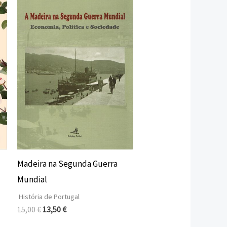
original
atual
era:
é:
15,00 €.
13,50 €.
Madeira na Segunda Guerra
Mundial
História de Portugal
15,00
€
13,50
€