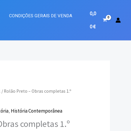
0,0
A
CONDIÇÕES GERAIS DE VENDA
0
€
l
/ Rolão Preto – Obras completas 1.º
eço
tória
,
História Contemporânea
ual
Obras completas 1.º