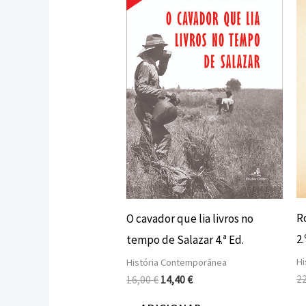
original
atual
era:
é:
16,00 €.
14,40 €.
R
O cavador que lia livros no
2.
tempo de Salazar 4.ª Ed.
Hi
História Contemporânea
2
16,00
€
14,40
€