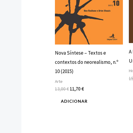
A
Nova Síntese – Textos e
U
contextos do neorealismo, n.º
Hi
10 (2015)
1
Arte
13,00
€
11,70
€
ADICIONAR