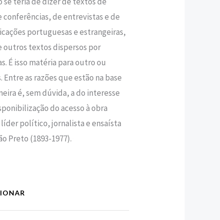
 se teria de dizer de textos de
 conferências, de entrevistas e de
icações portuguesas e estrangeiras,
outros textos dispersos por
as. É isso matéria para outro ou
 Entre as razões que estão na base
meira é, sem dúvida, a do interesse
sponibilização do acesso à obra
íder político, jornalista e ensaísta
ão Preto (1893-1977).
CIONAR