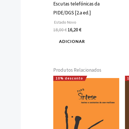
Escutas telefónicas da
PIDE/DGS [2.a ed.]
Estado Novo
18,00
€
16,20
€
ADICIONAR
Produtos Relacionados
10% desconto
O
O
preço
preço
original
atual
era:
é:
13,00 €.
11,70 €.